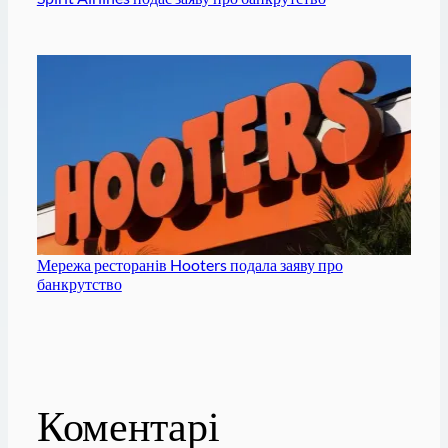
Мережа ресторанів Hooters подала заяву про
банкрутство
Коментарі