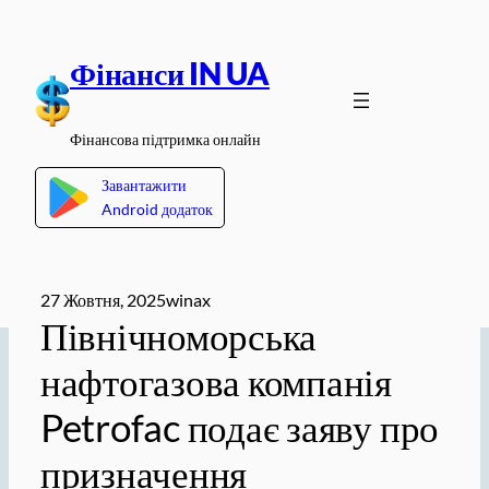
Перейти
до
Фінанси IN UA
вмісту
Фінансова підтримка онлайн
Завантажити
Android додаток
27 Жовтня, 2025
winax
Північноморська
нафтогазова компанія
Petrofac подає заяву про
призначення