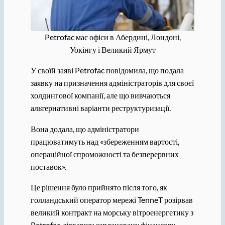
Petrofac має офіси в Абердині, Лондоні,
Уокінгу і Великий Ярмут
У своїй заяві Petrofac повідомила, що подала
заявку на призначення адміністраторів для своєї
холдингової компанії, але що вивчаються
альтернативні варіанти реструктуризації.
Вона додала, що адміністратори
працюватимуть над «збереженням вартості,
операційної спроможності та безперервних
поставок».
Це рішення було прийнято після того, як
голландський оператор мережі TenneT розірвав
великий контракт на морську вітроенергетику з
Petrofac, зірвавши заплановану фінансову