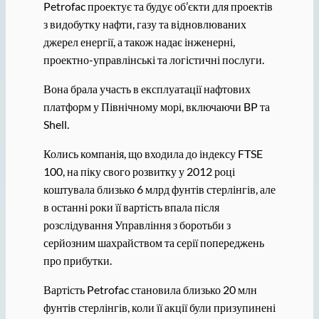
Petrofac проектує та будує об’єкти для проектів
з видобутку нафти, газу та відновлюваних
джерел енергії, а також надає інженерні,
проектно-управлінські та логістичні послуги.
Вона брала участь в експлуатації нафтових
платформ у Північному морі, включаючи BP та
Shell.
Колись компанія, що входила до індексу FTSE
100, на піку свого розвитку у 2012 році
коштувала близько 6 млрд фунтів стерлінгів, але
в останні роки її вартість впала після
розслідування Управління з боротьби з
серйозним шахрайством та серії попереджень
про прибутки.
Вартість Petrofac становила близько 20 млн
фунтів стерлінгів, коли її акції були призупинені