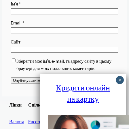
Ім’я
*
Email
*
Сайт
Зберегти моє ім’я, e-mail, та адресу сайту в цьому
браузері для моїх подальших коментарів.
Кредити онлайн
на картку
Завантажити
Лінки
Спілки
Android додаток
Валюта
Facebook