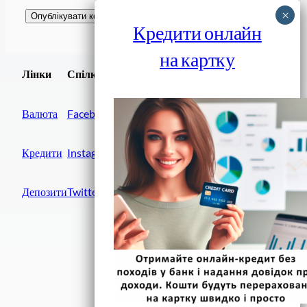
Кредити онлайн
на картку
Завантажити
Лінки
Спілки
Android додаток
Валюта
Facebook
Кредити
Instagram
Депозити
Twitter
Фінанси IN UA
вулиця Хрещатик, 14
Київ, 01001
Україна