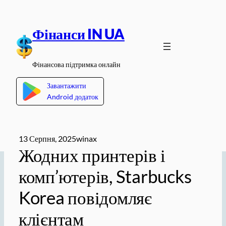
Перейти
до
Фінанси IN UA
вмісту
Фінансова підтримка онлайн
Завантажити
Android додаток
13 Серпня, 2025
winax
Жодних принтерів і
комп’ютерів, Starbucks
Korea повідомляє
клієнтам