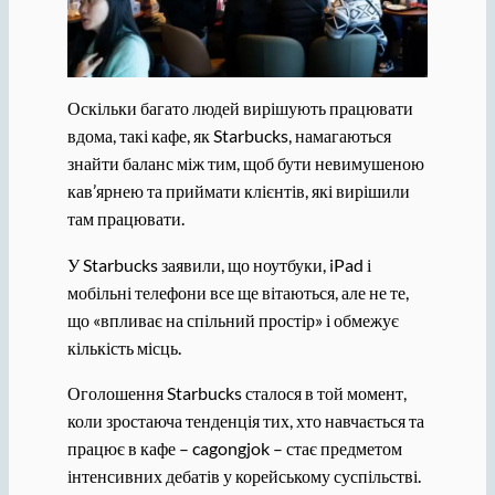
Оскільки багато людей вирішують працювати
вдома, такі кафе, як Starbucks, намагаються
знайти баланс між тим, щоб бути невимушеною
кав’ярнею та приймати клієнтів, які вирішили
там працювати.
У Starbucks заявили, що ноутбуки, iPad і
мобільні телефони все ще вітаються, але не те,
що «впливає на спільний простір» і обмежує
кількість місць.
Оголошення Starbucks сталося в той момент,
коли зростаюча тенденція тих, хто навчається та
працює в кафе – cagongjok – стає предметом
інтенсивних дебатів у корейському суспільстві.