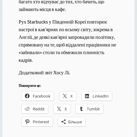
багато хто відчуває до тих, хто бачить, що
займають місця в кафе.
Рух Starbucks у Південній Кореї повторює
настрої в кав’ярнях по всьому світу, зокрема в
Англії, де деякі кав’ярні запровадили політику,
спрямовану на те, щоб віддалені працівники не
«забивали» столи та обмежили плинність
кадрів.
Додатковий звіт Хосу Лі.
Поширити це:
Facebook
X
LinkedIn
Reddit
X
Tumblr
Pinterest
Більше