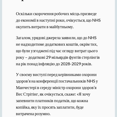
Оскільки скорочення робочих місць призведе
до економії в наступні роки, очікується, що NHS
окупить витрати в майбутньому.
Загалом, урядові джерела заявили, що до NHS
не надходитиме додаткових коштів, окрім тих,
що були узгоджені під час огляду витрат цього
року – додаткові 29 мільярдів фунтів стерлінгів
на рік понад інфляцію до 2028-2029 років.
У своєму виступі перед керівниками охорони
здоров’я на конференції постачальників NHS у
Манчестері в середу міністр охорони здоров’я
Вес Стрітінг, як очікується, скаже: «Я хочу
запевнити платників податків, що кожна
копійка, яку їх просять заплатити, буде
витрачена розумно.