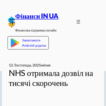
Перейти
до
Фінанси IN UA
вмісту
Фінансова підтримка онлайн
Завантажити
Android додаток
12 Листопада, 2025
winax
NHS отримала дозвіл на
тисячі скорочень