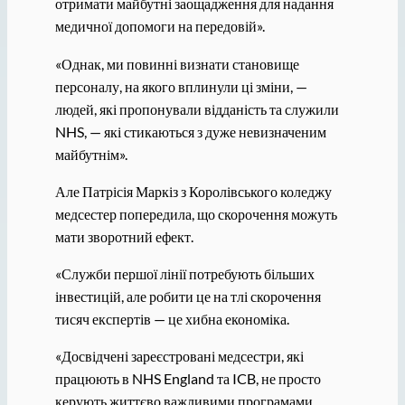
отримати майбутні заощадження для надання
медичної допомоги на передовій».
«Однак, ми повинні визнати становище
персоналу, на якого вплинули ці зміни, —
людей, які пропонували відданість та служили
NHS, — які стикаються з дуже невизначеним
майбутнім».
Але Патрісія Маркіз з Королівського коледжу
медсестер попередила, що скорочення можуть
мати зворотний ефект.
«Служби першої лінії потребують більших
інвестицій, але робити це на тлі скорочення
тисяч експертів — це хибна економіка.
«Досвідчені зареєстровані медсестри, які
працюють в NHS England та ICB, не просто
керують життєво важливими програмами