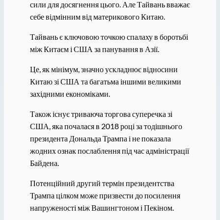
сили для досягнення цього. Але Тайвань вважає
себе відмінним від материкового Китаю.
Тайвань є ключовою точкою спалаху в боротьбі
між Китаєм і США за панування в Азії.
Це, як мінімум, значно ускладнює відносини
Китаю зі США та багатьма іншими великими
західними економіками.
Також існує триваюча торгова суперечка зі
США, яка почалася в 2018 році за тодішнього
президента Дональда Трампа і не показала
жодних ознак послаблення під час адміністрації
Байдена.
Потенційний другий термін президентства
Трампа цілком може призвести до посилення
напруженості між Вашингтоном і Пекіном.