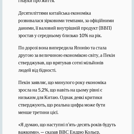
і науки про життя.
Десятиліттями китайська економіка
розвивалася зірковими темпами, за офіційними
даними, її валовий внутрішній продукт (ВВП)
зростав у середньому близько 10% на рік.
По дорозі вона випередила Японію та стала
другою за величиною економікою світу, а Пекін
стверджував, що врятував сотні мільйонів
людей від бідності.
Пекін заявляє, що минулого року економіка
зросла на 5,2%, що навіть на цьому рівні є
низьким для Китаю. Однак деякі критики
стверджують, що реальна цифра може бути
менше третини цієї.
«Я думаю, що наступні п’ять-десять років будуть
важкими», — сказав ВВС Ендрю Кольєр,