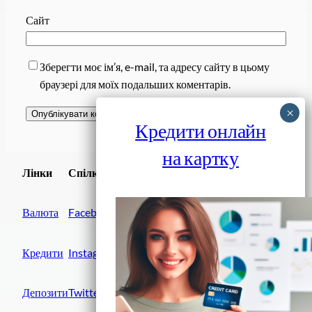
Сайт
Зберегти моє ім’я, e-mail, та адресу сайту в цьому
браузері для моїх подальших коментарів.
Кредити онлайн
на картку
Завантажити
Лінки
Спілки
Android додаток
Валюта
Facebook
Кредити
Instagram
Депозити
Twitter