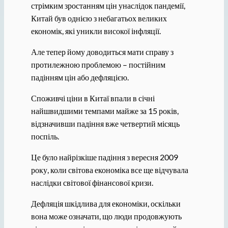
стрімким зростанням цін унаслідок пандемії,
Китай був однією з небагатьох великих
економік, які уникли високої інфляції.
Але тепер йому доводиться мати справу з
протилежною проблемою – постійним
падінням цін або дефляцією.
Споживчі ціни в Китаї впали в січні
найшвидшими темпами майже за 15 років,
відзначивши падіння вже четвертий місяць
поспіль.
Це було найрізкіше падіння з вересня 2009
року, коли світова економіка все ще відчувала
наслідки світової фінансової кризи.
Дефляція шкідлива для економіки, оскільки
вона може означати, що люди продовжують