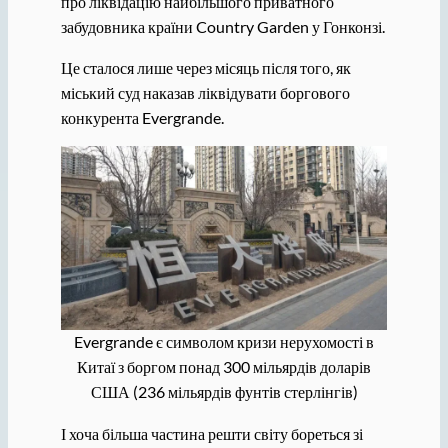
про ліквідацію найбільшого приватного
забудовника країни Country Garden у Гонконзі.
Це сталося лише через місяць після того, як
міський суд наказав ліквідувати боргового
конкурента Evergrande.
Evergrande є символом кризи нерухомості в
Китаї з боргом понад 300 мільярдів доларів
США (236 мільярдів фунтів стерлінгів)
І хоча більша частина решти світу бореться зі