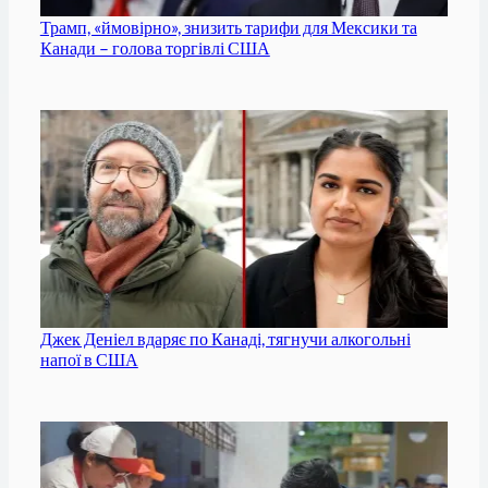
Трамп, «ймовірно», знизить тарифи для Мексики та
Канади – голова торгівлі США
Джек Деніел вдаряє по Канаді, тягнучи алкогольні
напої в США