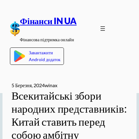
Перейти
до
Фінанси IN UA
вмісту
Фінансова підтримка онлайн
Завантажити
Android додаток
5 Березня, 2024
winax
Всекитайські збори
народних представників:
Китай ставить перед
собою амбітну