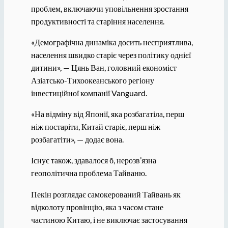
проблем, включаючи уповільнення зростання
продуктивності та старіння населення.
«Демографічна динаміка досить несприятлива,
населення швидко старіє через політику однієї
дитини», — Цянь Ван, головний економіст
Азіатсько-Тихоокеанського регіону
інвестиційної компанії Vanguard.
«На відміну від Японії, яка розбагатіла, перш
ніж постаріти, Китай старіє, перш ніж
розбагатіти», — додає вона.
Існує також, здавалося б, нерозв’язна
геополітична проблема Тайваню.
Пекін розглядає самокерований Тайвань як
відколоту провінцію, яка з часом стане
частиною Китаю, і не виключає застосування