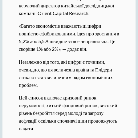
керуючий директор китайської дослідницької
компанії Orient Capital Research.
«Багато економістів вважають ці цифри
повністю сфабрикованими. Ідея про зростання в
5,2% або 5,5% швидше за все неправильна. Це
скоріше 1% або 2%», — додає він.
Незалежно від того, які цифри є точними,
очевидно, що ця величезна країна та її лідери
стикаються з величезним рядом економічних
проблем.
Цей список включає кризовий ринок
нерухомості, хиткий фондовий ринок, високий
рівень безробіття серед молоді та загрозу
дефляції, оскільки споживчі ціни продовжують
падати.