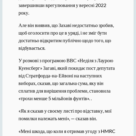
завершивши врегулювання у вересні 2022
року.
Але він виявив, що Захаві недостатньо зробив,
щоб оголосити про це в уряді, і не зміг бути
достатньо відкритим публічно щодо того, що
відбувається.
У розмові з програмою ВВС «Неділя з Лаурою
Куенсберг» Загаві, який покидає пост депутата
від Стратфорда-на-Ейвоні на наступних
виборах, сказав, що загальна сума, яку він
сплатив для вирішення проблеми, становила
«трохи менше 5 мільйонів фунтів». .
«Як я сказав у своєму листі про відставку, мої
помилки належать мені», — сказав він.
«Мені шкода, що коли я отримав угоду з HMRC