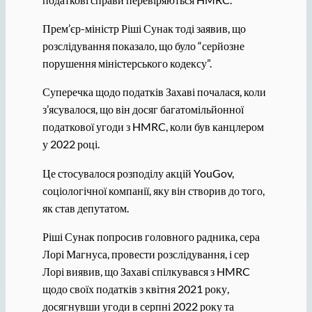
Прем’єр-міністр Ріші Сунак тоді заявив, що
розслідування показало, що було “серйозне
порушення міністерського кодексу”.
Суперечка щодо податків Захаві почалася, коли
з’ясувалося, що він досяг багатомільйонної
податкової угоди з HMRC, коли був канцлером
у 2022 році.
Це стосувалося розподілу акцій YouGov,
соціологічної компанії, яку він створив до того,
як став депутатом.
Ріші Сунак попросив головного радника, сера
Лорі Магнуса, провести розслідування, і сер
Лорі виявив, що Захаві спілкувався з HMRC
щодо своїх податків з квітня 2021 року,
досягнувши угоди в серпні 2022 року та