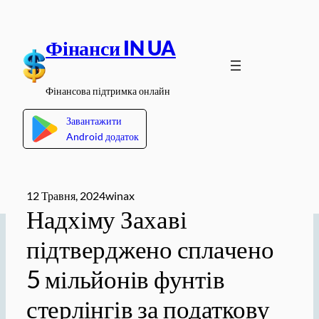
Перейти
до
Фінанси IN UA
вмісту
Фінансова підтримка онлайн
Завантажити
Android додаток
12 Травня, 2024
winax
Надхіму Захаві
підтверджено сплачено
5 мільйонів фунтів
стерлінгів за податкову