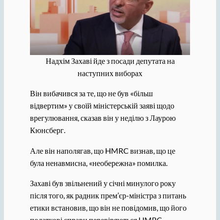
Надхім Захаві йде з посади депутата на
наступних виборах
Він вибачився за те, що не був «більш
відвертим» у своїй міністерській заяві щодо
врегулювання, сказав він у неділю з Лаурою
Кюнсберг.
Але він наполягав, що HMRC визнав, що це
була ненавмисна, «необережна» помилка.
Захаві був звільнений у січні минулого року
після того, як радник прем’єр-міністра з питань
етики встановив, що він не повідомив, що його
податкові справи перевіряються HMRC.