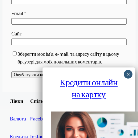
Email
*
Сайт
Зберегти моє ім’я, e-mail, та адресу сайту в цьому
браузері для моїх подальших коментарів.
Кредити онлайн
на картку
Завантажити
Лінки
Спілки
Android додаток
Валюта
Facebook
Кредити
Instagram