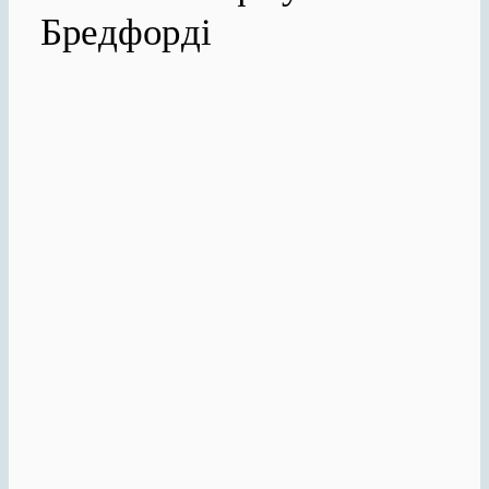
Бредфорді