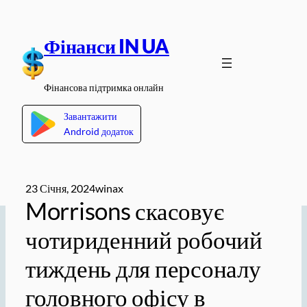
Перейти
до
Фінанси IN UA
вмісту
Фінансова підтримка онлайн
Завантажити
Android додаток
23 Січня, 2024
winax
Morrisons скасовує
чотириденний робочий
тиждень для персоналу
головного офісу в