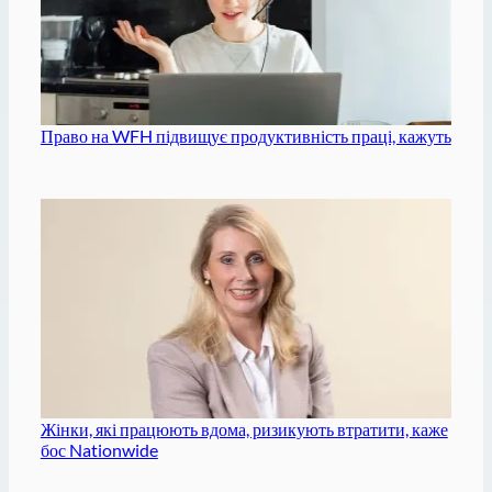
Право на WFH підвищує продуктивність праці, кажуть
Жінки, які працюють вдома, ризикують втратити, каже
бос Nationwide