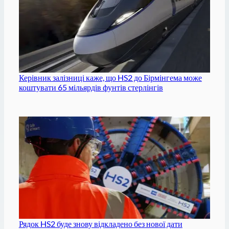
Керівник залізниці каже, що HS2 до Бірмінгема може
коштувати 65 мільярдів фунтів стерлінгів
Рядок HS2 буде знову відкладено без нової дати