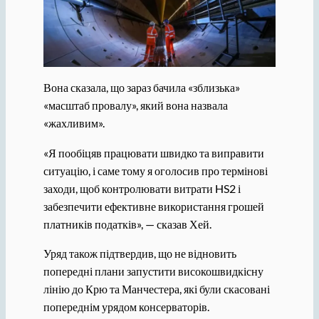
Вона сказала, що зараз бачила «зблизька»
«масштаб провалу», який вона назвала
«жахливим».
«Я пообіцяв працювати швидко та виправити
ситуацію, і саме тому я оголосив про термінові
заходи, щоб контролювати витрати HS2 і
забезпечити ефективне використання грошей
платників податків», — сказав Хей.
Уряд також підтвердив, що не відновить
попередні плани запустити високошвидкісну
лінію до Крю та Манчестера, які були скасовані
попереднім урядом консерваторів.