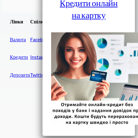
Кредити онлайн
на картку
Завантажити
Лінки
Спілки
Android додаток
Валюта
Facebook
Кредити
Instagram
Депозити
Twitter
Фінанси IN UA
вулиця Хрещатик, 14
Київ, 01001
Україна