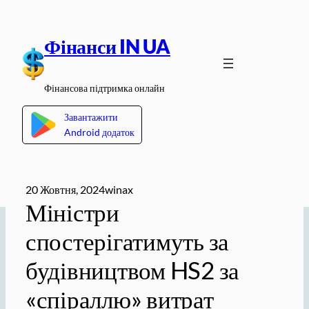
Перейти
до
Фінанси IN UA
вмісту
Фінансова підтримка онлайн
Завантажити
Android додаток
20 Жовтня, 2024
winax
Міністри
спостерігатимуть за
будівництвом HS2 за
«спіраллю» витрат