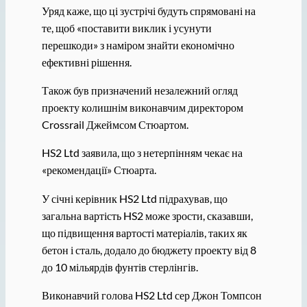
Уряд каже, що ці зустрічі будуть спрямовані на
те, щоб «поставити виклик і усунути
перешкоди» з наміром знайти економічно
ефективні рішення.
Також був призначений незалежний огляд
проекту колишнім виконавчим директором
Crossrail Джеймсом Стюартом.
HS2 Ltd заявила, що з нетерпінням чекає на
«рекомендації» Стюарта.
У січні керівник HS2 Ltd підрахував, що
загальна вартість HS2 може зрости, сказавши,
що підвищення вартості матеріалів, таких як
бетон і сталь, додало до бюджету проекту від 8
до 10 мільярдів фунтів стерлінгів.
Виконавчий голова HS2 Ltd сер Джон Томпсон