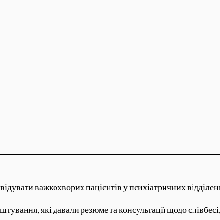
ідвідувати важкохворих пацієнтів у психіатричних відділен
тування, які давали резюме та консультації щодо співбесід