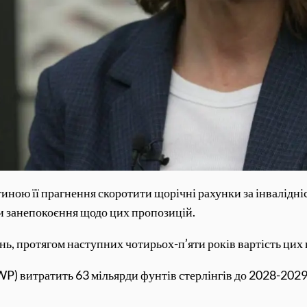
иною її прагнення скоротити щорічні рахунки за інвалідні
и занепокоєння щодо цих пропозицій.
нь, протягом наступних чотирьох-п’яти років вартість цих 
WP) витратить 63 мільярди фунтів стерлінгів до 2028-2029 