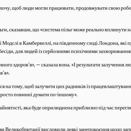
 хочу, щоб люди могли працювати, продовжувати свою робот
льги, сказавши, що «система пільг може реально вплинути н
ні Модслі в Камбервеллі, на південному сході Лондона, як
есіди, для людей із серйозними психічними захворюванням
ого здоров’я», — сказала вона. «І результати залучення лю
в’я».
ся на тому, щоб залучити цих радників із працевлаштуванн
просто повинні думати по-іншому».
нятості, яка буде оприлюднена приблизно під час перегляд
 Великобританії висловили деякі занепокоєння щодо зап