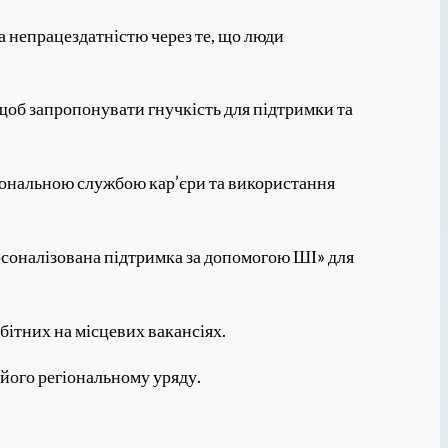
та непрацездатністю через те, що люди
щоб запропонувати гнучкість для підтримки та
іональною службою кар’єри та використання
ерсоналізована підтримка за допомогою ШІ» для
ітних на місцевих вакансіях.
 його регіональному уряду.