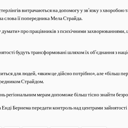
стерлінгів витрачаються на допомогу у зв’язку з хворобою 
а слова її попередника Мела Страйда.
 думати» про працівників з психічними захворюваннями, 
.
ятості будуть трансформовані шляхом їх об’єднання з нац
ться для людей, «яким це дійсно потрібно», але «більш п
ередником Страйдом.
ь регіональним мерам допоможе більш тісно знайти безроб
 Енді Бернема передати контроль над центрами зайнятості