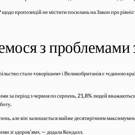
одо пропозицій не містити посилань на Закон про рівність
емося з проблемами з
пільство стало «хворішим» і Великобританія є «єдиною краї
ми за період з червня по серпень, 21,8% людей вважаютьс
оботу.
пень, але він залишається майже десятирічним максимумом 
еми зі здоров’ям», — додала Кендалл.