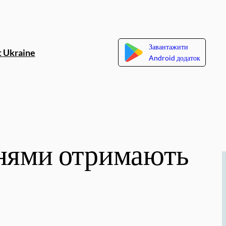
Завантажити
 Ukraine
Android додаток
ннями отримають