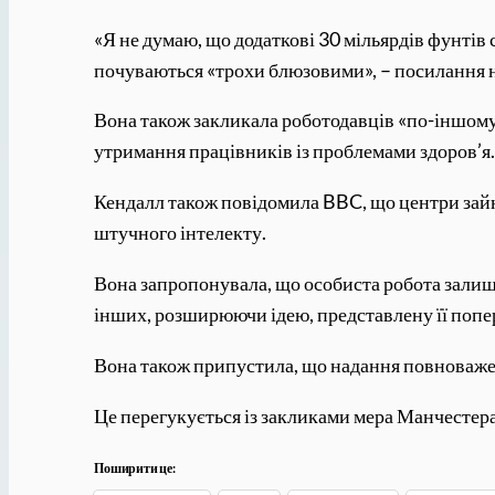
«Я не думаю, що додаткові 30 мільярдів фунтів 
почуваються «трохи блюзовими», – посилання н
Вона також закликала роботодавців «по-іншому
утримання працівників із проблемами здоров’я
Кендалл також повідомила BBC, що центри зайн
штучного інтелекту.
Вона запропонувала, що особиста робота залиши
інших, розширюючи ідею, представлену її поп
Вона також припустила, що надання повноважен
Це перегукується із закликами мера Манчестера
Поширити це: