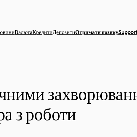
овини
Валюта
Кредити
Депозити
Отримати позику
Support
хічними захворюва
ра з роботи