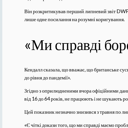
Він розкритикував перший липневий звіт DWP щ
лише одне посилання на розумні коригування.
«Ми справді бор
Кендалл сказала, що вважає, що британське сус
до рівня до пандемії».
Згідно з оприлюдненими вчора офіційними дани
від 16 до 64 років, не працюють і не шукають р
Цей показник незначно знизився з травня по ли
«Є чіткі докази того, що ми справді маємо пробл