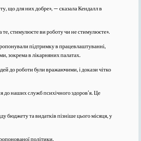
у, що для них добре», — сказала Кендалл в
а те, стимулюєте ви роботу чи не стимулюєте».
і пропонували підтримку в працевлаштуванні,
и, зокрема в лікарняних палатах.
дей до роботи були вражаючими, і докази чітко
я до наших служб психічного здоров’я. Це
у бюджету та видатків пізніше цього місяця, у
ропонованої політики.