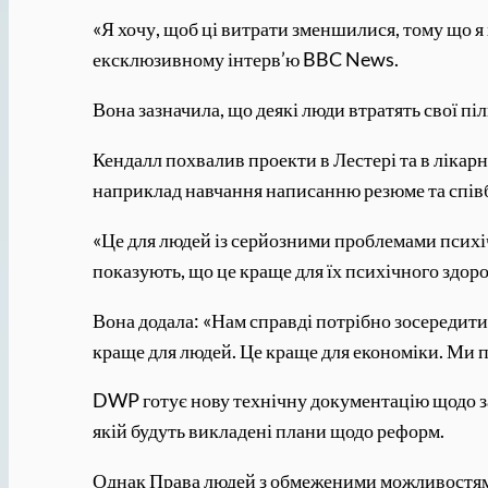
«Я хочу, щоб ці витрати зменшилися, тому що я
ексклюзивному інтерв’ю BBC News.
Вона зазначила, що деякі люди втратять свої пі
Кендалл похвалив проекти в Лестері та в лікар
наприклад навчання написанню резюме та співб
«Це для людей із серйозними проблемами психічн
показують, що це краще для їх психічного здоро
Вона додала: «Нам справді потрібно зосередити
краще для людей. Це краще для економіки. Ми 
DWP готує нову технічну документацію щодо зай
якій будуть викладені плани щодо реформ.
Однак Права людей з обмеженими можливостями