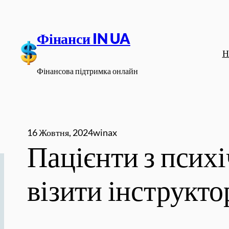
Перейти
до
Фінанси IN UA
вмісту
Н
Фінансова підтримка онлайн
16 Жовтня, 2024
winax
Пацієнти з пси
візити інструкто