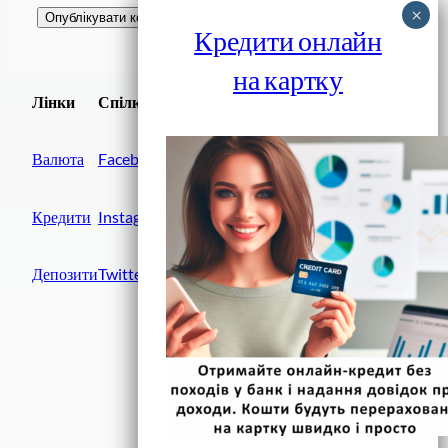
Кредити онлайн
на картку
Завантажити
Лінки
Спілки
Android додаток
Валюта
Facebook
Кредити
Instagram
Депозити
Twitter
Фінанси IN UA
вулиця Хрещатик, 14
Київ, 01001
Україна