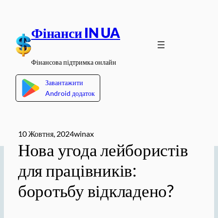
Перейти
до
Фінанси IN UA
вмісту
Фінансова підтримка онлайн
Завантажити
Android додаток
10 Жовтня, 2024
winax
Нова угода лейбористів
для працівників:
боротьбу відкладено?