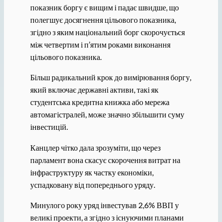
показник боргу є вищим і падає швидше, що
полегшує досягнення цільового показника,
згідно з яким національний борг скорочується
між четвертим і п’ятим роками виконання
цільового показника.
Більш радикальний крок до вимірювання боргу,
який включає державні активи, такі як
студентська кредитна книжка або мережа
автомагістралей, може значно збільшити суму
інвестицій.
Канцлер чітко дала зрозуміти, що через
парламент вона скасує скорочення витрат на
інфраструктуру як частку економіки,
успадковану від попереднього уряду.
Минулого року уряд інвестував 2,6% ВВП у
великі проекти, а згідно з існуючими планами