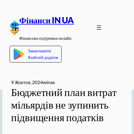
Перейти
до
Фінанси IN UA
вмісту
Фінансова підтримка онлайн
Завантажити
Android додаток
9 Жовтня, 2024
winax
Бюджетний план витрат
мільярдів не зупинить
підвищення податків