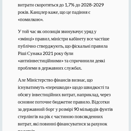
витрати скоротяться до 1,7% до 2028-2029
років. Канцлер каже, що це падіння є
«помилкою».
У той час як опозиція звинувачує уряд у
«змінці» правил, міністри кабінету все частіше
публічно стверджують, що фіскальні правила
Ріші Сунака 2021 року були
«антиінвестиційними» та спричинили деякі
проблеми в державних службах.
Але Міністерство фінансів визнає, що
існуватимуть «перешкоди» щодо швидкості та
обсягу інвестиційних витрат, наприклад, через
основне поточне бюджетне правило. Відсотки
за державний борг у розмірі 90 мільярдів фунтів
стерлінгів на рік є частиною повсякденних
витрат, які повинні фінансуватися за рахунок
податків.