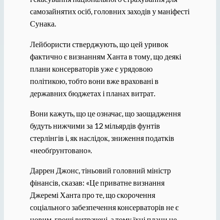
самозайнятих осіб, головних заходів у маніфесті
Сунака.
Лейбористи стверджують, що цей уривок
фактично є визнанням Ханта в тому, що деякі
плани консерваторів уже є урядовою
політикою, тобто вони вже враховані в
державних бюджетах і планах витрат.
Вони кажуть, що це означає, що заощадження
будуть нижчими за 12 мільярдів фунтів
стерлінгів і, як наслідок, зниження податків
«необґрунтовано».
Даррен Джонс, тіньовий головний міністр
фінансів, сказав: «Це приватне визнання
Джеремі Ханта про те, що скорочення
соціального забезпечення консерваторів не є
новим, гроші витрачені, а тому їхні плани не