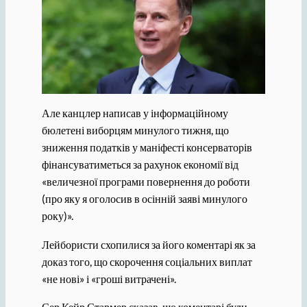
Але канцлер написав у інформаційному
бюлетені виборцям минулого тижня, що
зниження податків у маніфесті консерваторів
фінансуватиметься за рахунок економії від
«величезної програми повернення до роботи
(про яку я оголосив в осінній заяві минулого
року)».
Лейбористи схопилися за його коментарі як за
доказ того, що скорочення соціальних виплат
«не нові» і «гроші витрачені».
Сер Кейр Стармер сказав, що коментарі були