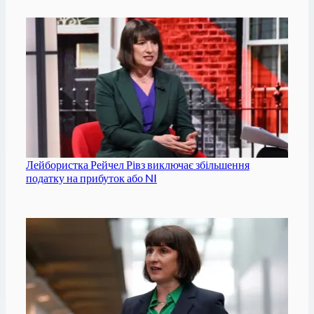
Лейбористка Рейчел Рівз виключає збільшення
податку на прибуток або NI