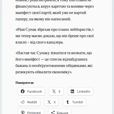
фінансуються, керує каретою та конями через
маніфест своєї партії, який уже не вартий
паперу, на якому він написаний.
«Ріші Сунак збрехав про плани лейбористів, і
ми тепер маємо докази, що він бреше про свої
власні – від свого канцлера.
«Настав час Сунаку зізнатися та визнати, що
його маніфест — це список відчайдушних
бажань із необґрунтованими обіцянками, які
ризикують обвалити економіку».
Поширити це:
Facebook
X
LinkedIn
Reddit
X
Tumblr
Pinterest
Більше