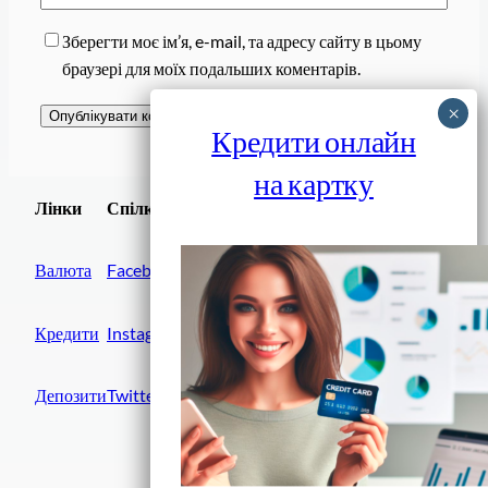
Зберегти моє ім’я, e-mail, та адресу сайту в цьому
браузері для моїх подальших коментарів.
Кредити онлайн
на картку
Завантажити
Лінки
Спілки
Android додаток
Валюта
Facebook
Кредити
Instagram
Депозити
Twitter
Фінанси IN UA