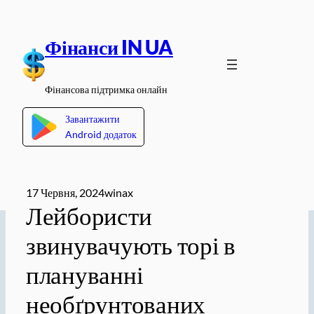
Перейти
до
Фінанси IN UA
вмісту
Фінансова підтримка онлайн
Завантажити
Android додаток
17 Червня, 2024
winax
Лейбористи
звинувачують торі в
плануванні
необґрунтованих