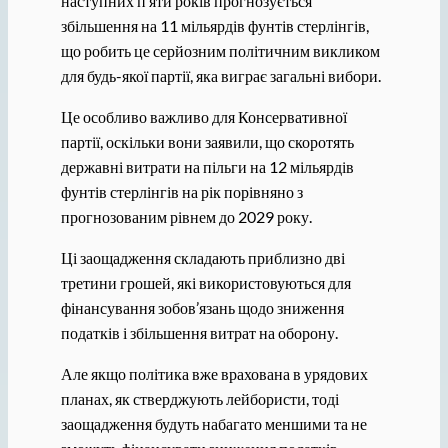
наступних п’яти років прогнозується
збільшення на 11 мільярдів фунтів стерлінгів,
що робить це серйозним політичним викликом
для будь-якої партії, яка виграє загальні вибори.
Це особливо важливо для Консервативної
партії, оскільки вони заявили, що скоротять
державні витрати на пільги на 12 мільярдів
фунтів стерлінгів на рік порівняно з
прогнозованим рівнем до 2029 року.
Ці заощадження складають приблизно дві
третини грошей, які використовуються для
фінансування зобов’язань щодо зниження
податків і збільшення витрат на оборону.
Але якщо політика вже врахована в урядових
планах, як стверджують лейбористи, тоді
заощадження будуть набагато меншими та не