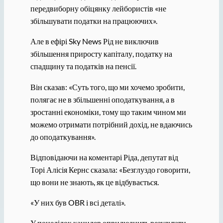
передвиборну обіцянку лейбористів «не
збільшувати податки на працюючих».
Але в ефірі Sky News Рід не виключив
збільшення приросту капіталу, податку на
спадщину та податків на пенсії.
Він сказав: «Суть того, що ми хочемо зробити,
полягає не в збільшенні оподаткування, а в
зростанні економіки, тому що таким чином ми
можемо отримати потрібний дохід, не вдаючись
до оподаткування».
Відповідаючи на коментарі Ріда, депутат від
Торі Алісія Кернс сказала: «Безглуздо говорити,
що вони не знають, як це відбувається.
«У них був OBR і всі деталі».
У понеділок канцлер оприлюднить результати