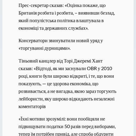
Прес-секретар сказав: «Оцінка покаже, що
Британія розбита і розбита, – виявивши безлад,
який популістська політика влаштувала в
економіці та державних службах».
Консерватори звинуватили новий уряд у
«торгуванні дурницями».
Тіньовий канцлер від Торі Джеремі Хант
сказав: «Відтоді, як ми заснували OBR у 2010
році, книги були широко відкриті, і те, що вони
показують, — це здорова економіка, що
розвивається, а не вигадка, якою зараз торгують
лейбористи, яку широко відкидають незалежні
коментаторів
«Їхні мотиви зрозумілі: вони пообіцяли не
підвищувати податки 50 разів перед виборами,
тепер їм потрібен привід, але спроба обдурити