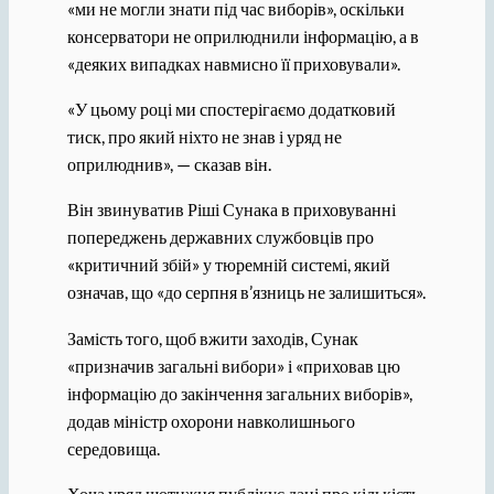
«ми не могли знати під час виборів», оскільки
консерватори не оприлюднили інформацію, а в
«деяких випадках навмисно її приховували».
«У цьому році ми спостерігаємо додатковий
тиск, про який ніхто не знав і уряд не
оприлюднив», — сказав він.
Він звинуватив Ріші Сунака в приховуванні
попереджень державних службовців про
«критичний збій» у тюремній системі, який
означав, що «до серпня в’язниць не залишиться».
Замість того, щоб вжити заходів, Сунак
«призначив загальні вибори» і «приховав цю
інформацію до закінчення загальних виборів»,
додав міністр охорони навколишнього
середовища.
Хоча уряд щотижня публікує дані про кількість