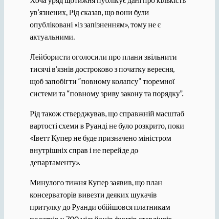
ув’язнених, Рід сказав, що вони були
опубліковані «із запізненням», тому не є
актуальними.
Лейбористи оголосили про плани звільнити
тисячі в’язнів достроково з початку вересня,
щоб запобігти “повному колапсу” тюремної
системи та “повному зриву закону та порядку”.
Рід також стверджував, що справжній масштаб
вартості схеми в Руанді не було розкрито, поки
«Іветт Купер не буде призначено міністром
внутрішніх справ і не перейде до
департаменту».
Минулого тижня Купер заявив, що план
консерваторів вивезти деяких шукачів
притулку до Руанди обійшовся платникам
податків у 700 мільйонів фунтів стерлінгів —