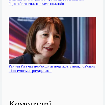
боротьби з неплатниками податків
Рейчел Рівз має пом’якшити податкові зміни, пов’язані
з іноземними громадянами
Коментарі