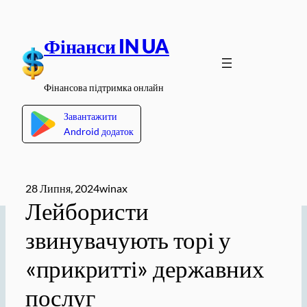
Перейти
до
Фінанси IN UA
вмісту
Фінансова підтримка онлайн
Завантажити
Android додаток
28 Липня, 2024
winax
Лейбористи
звинувачують торі у
«прикритті» державних
послуг