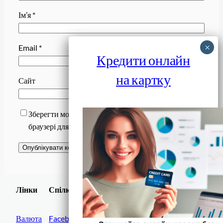
Ім’я
*
Email
*
Кредити онлайн
на картку
Сайт
Зберегти моє ім’я, e-mail, та адресу сайту в цьому
браузері для моїх подальших коментарів.
Завантажити
Лінки
Спілки
Android додаток
Валюта
Facebook