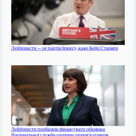
Лейбористи — це партія бізнесу, каже Кейр Стармер
Лейбористи пообіцяли фінансувати обіцянки
Національної служби охорони здоров’я шляхом