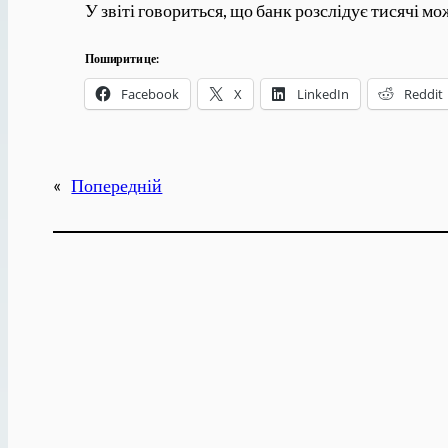
У звіті говориться, що банк розслідує тисячі м
Поширити це:
Facebook
X
LinkedIn
Reddit
«
Попередній