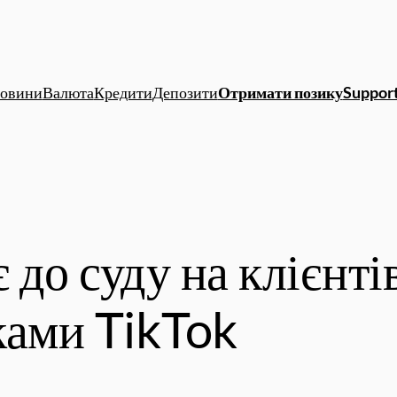
овини
Валюта
Кредити
Депозити
Отримати позику
Support
до суду на клієнтів
ками TikTok