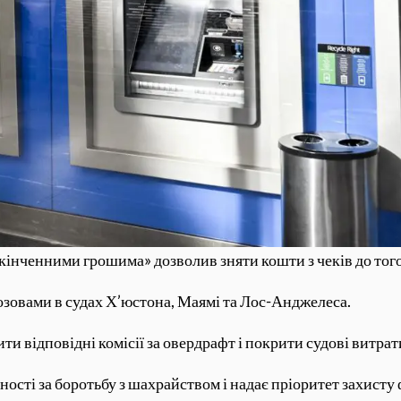
скінченними грошима» дозволив зняти кошти з чеків до того,
 позовами в судах Х’юстона, Маямі та Лос-Анджелеса.
ти відповідні комісії за овердрафт і покрити судові витрат
ності за боротьбу з шахрайством і надає пріоритет захисту 