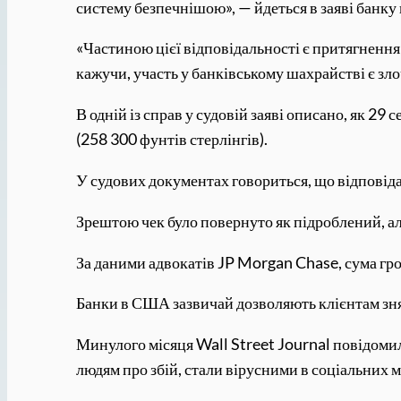
систему безпечнішою», — йдеться в заяві банку
«Частиною цієї відповідальності є притягнення
кажучи, участь у банківському шахрайстві є зл
В одній із справ у судовій заяві описано, як 2
(258 300 фунтів стерлінгів).
У судових документах говориться, що відповіда
Зрештою чек було повернуто як підроблений, ал
За даними адвокатів JP Morgan Chase, сума грош
Банки в США зазвичай дозволяють клієнтам зня
Минулого місяця Wall Street Journal повідомила
людям про збій, стали вірусними в соціальних 