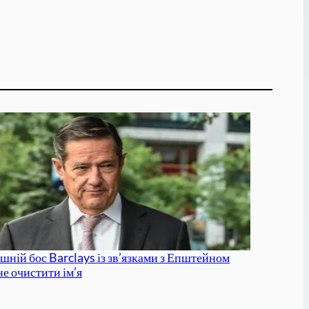
шній бос Barclays із зв’язками з Епштейном
не очистити ім’я