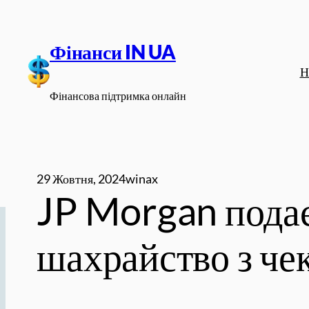
Перейти
до
Фінанси IN UA
вмісту
Н
Фінансова підтримка онлайн
29 Жовтня, 2024
winax
JP Morgan подає 
шахрайство з че