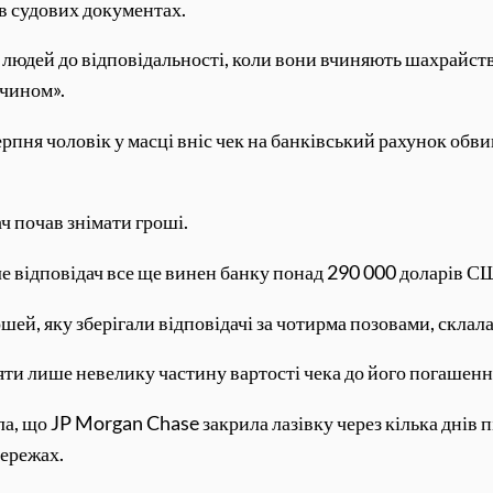
 в судових документах.
 людей до відповідальності, коли вони вчиняють шахрайств
очином».
9 серпня чоловік у масці вніс чек на банківський рахунок о
ч почав знімати гроші.
е відповідач все ще винен банку понад 290 000 доларів США
ей, яку зберігали відповідачі за чотирма позовами, склал
ти лише невелику частину вартості чека до його погашенн
, що JP Morgan Chase закрила лазівку через кілька днів піс
мережах.