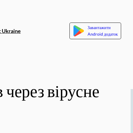
Завантажити
 Ukraine
Android додаток
 через вірусне