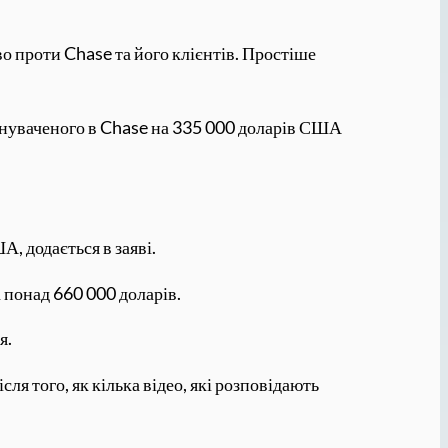
о проти Chase та його клієнтів. Простіше
бвинуваченого в Chase на 335 000 доларів США
, додається в заяві.
а понад 660 000 доларів.
я.
ля того, як кілька відео, які розповідають