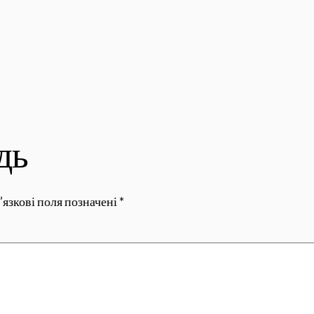
дь
’язкові поля позначені
*