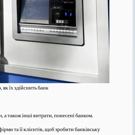
 як їх здійснить банк
и, а також інші витрати, понесені банком.
фірми та її клієнтів, щоб зробити банківську