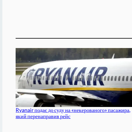
Ryanair подає до суду на «некерованого» пасажира,
який перенаправив рейс