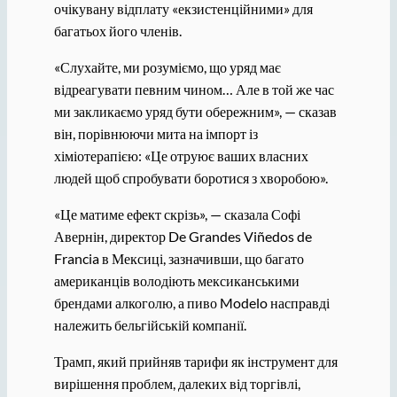
очікувану відплату «екзистенційними» для
багатьох його членів.
«Слухайте, ми розуміємо, що уряд має
відреагувати певним чином… Але в той же час
ми закликаємо уряд бути обережним», — сказав
він, порівнюючи мита на імпорт із
хіміотерапією: «Це отруює ваших власних
людей щоб спробувати боротися з хворобою».
«Це матиме ефект скрізь», — сказала Софі
Авернін, директор De Grandes Viñedos de
Francia в Мексиці, зазначивши, що багато
американців володіють мексиканськими
брендами алкоголю, а пиво Modelo насправді
належить бельгійській компанії.
Трамп, який прийняв тарифи як інструмент для
вирішення проблем, далеких від торгівлі,