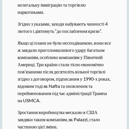
нелегальну імміграцію та торгівлю
наркотиками.
Згідно з указами, заходи набувають чинності 4
лютого і діятимуть “до послаблення кризи”.
Якщо ці плани не були несподіванкою, вони все
ж завдали приголомшливого удару багатьом
компаніям, особливо компаніям у Північній
Америці. Три країни стали тісно економічно
пов’язаними після десятиліть вільної торгівлі
згідно з договором, підписаним у 1990-х роках,
відомим тоді як Nafta та оновленим та
перейменованим під час адміністрації Трампа
на USMCA.
Зростання виробництва мескалю в США
завдяки таким компаніям, як Palazzi, стало
частиною цієї зміни.