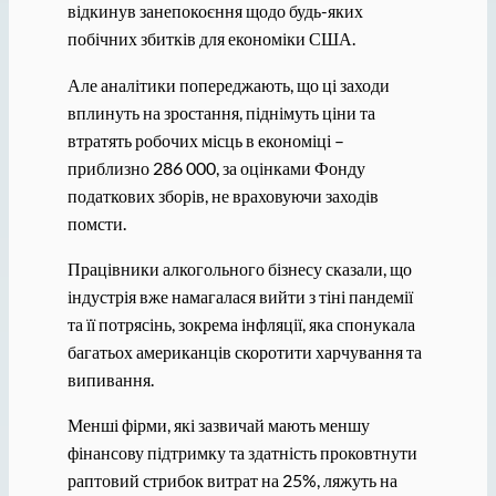
відкинув занепокоєння щодо будь-яких
побічних збитків для економіки США.
Але аналітики попереджають, що ці заходи
вплинуть на зростання, піднімуть ціни та
втратять робочих місць в економіці –
приблизно 286 000, за оцінками Фонду
податкових зборів, не враховуючи заходів
помсти.
Працівники алкогольного бізнесу сказали, що
індустрія вже намагалася вийти з тіні пандемії
та її потрясінь, зокрема інфляції, яка спонукала
багатьох американців скоротити харчування та
випивання.
Менші фірми, які зазвичай мають меншу
фінансову підтримку та здатність проковтнути
раптовий стрибок витрат на 25%, ляжуть на