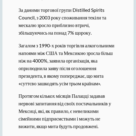
За даними торгової групи Distilled Spirits
Council, з 2003 року споживання текіли та
мескалю зросло приблизно втричі,
збільшуючись на понад 7% щороку.
Загалом з 1990-х років торгівля алкогольними
напоями між США та Мексикою зросла більш
ніж на 4000%, заявила організація, яка
оприлюднила заяву після оголошення
президента, в якому попереджає, що мита
«суттєво зашкодять усім трьом країнам».
Протягом кількох місяців Палацці задавав
нервові запитання від своїх постачальників у
Мексиці, які, як правило, є невеликими
сімейними підприємствами і можуть не
вижити, якщо мита будуть продовжені.