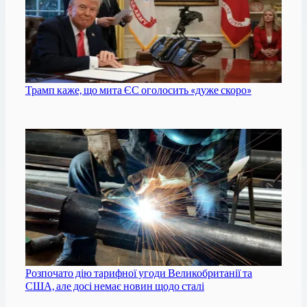
Трамп каже, що мита ЄС оголосить «дуже скоро»
Розпочато дію тарифної угоди Великобританії та
США, але досі немає новин щодо сталі