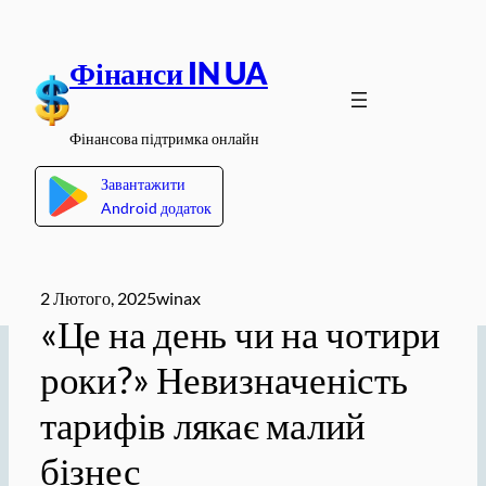
Перейти
до
Фінанси IN UA
вмісту
Фінансова підтримка онлайн
Завантажити
Android додаток
2 Лютого, 2025
winax
«Це на день чи на чотири
роки?» Невизначеність
тарифів лякає малий
бізнес