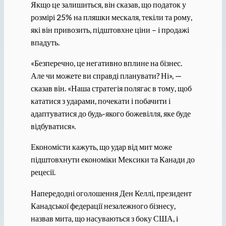
Якщо це залишиться, він сказав, що податок у
розмірі 25% на пляшки мескаля, текіли та рому,
які він привозить, підштовхне ціни – і продажі
впадуть.
«Безперечно, це негативно вплине на бізнес.
Але чи можете ви справді планувати? Ні», —
сказав він. «Наша стратегія полягає в тому, щоб
кататися з ударами, почекати і побачити і
адаптуватися до будь-якого божевілля, яке буде
відбуватися».
Економісти кажуть, що удар від мит ​​може
підштовхнути економіки Мексики та Канади до
рецесії.
Напередодні оголошення Ден Келлі, президент
Канадської федерації незалежного бізнесу,
назвав мита, що насуваються з боку США, і