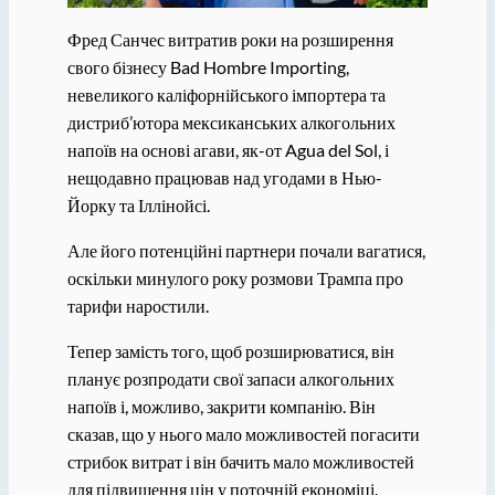
Фред Санчес витратив роки на розширення
свого бізнесу Bad Hombre Importing,
невеликого каліфорнійського імпортера та
дистриб’ютора мексиканських алкогольних
напоїв на основі агави, як-от Agua del Sol, і
нещодавно працював над угодами в Нью-
Йорку та Іллінойсі.
Але його потенційні партнери почали вагатися,
оскільки минулого року розмови Трампа про
тарифи наростили.
Тепер замість того, щоб розширюватися, він
планує розпродати свої запаси алкогольних
напоїв і, можливо, закрити компанію. Він
сказав, що у нього мало можливостей погасити
стрибок витрат і він бачить мало можливостей
для підвищення цін у поточній економіці.