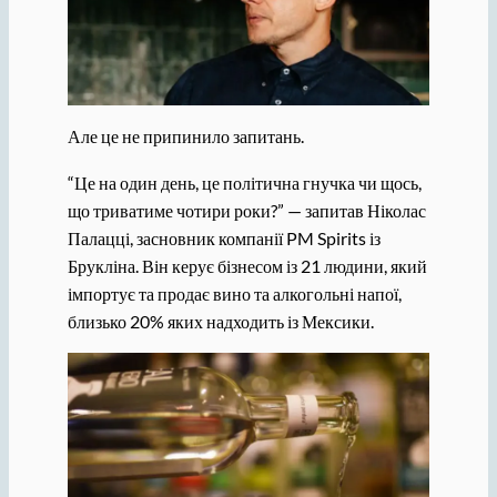
Але це не припинило запитань.
“Це на один день, це політична гнучка чи щось,
що триватиме чотири роки?” — запитав Ніколас
Палацці, засновник компанії PM Spirits із
Брукліна. Він керує бізнесом із 21 людини, який
імпортує та продає вино та алкогольні напої,
близько 20% яких надходить із Мексики.