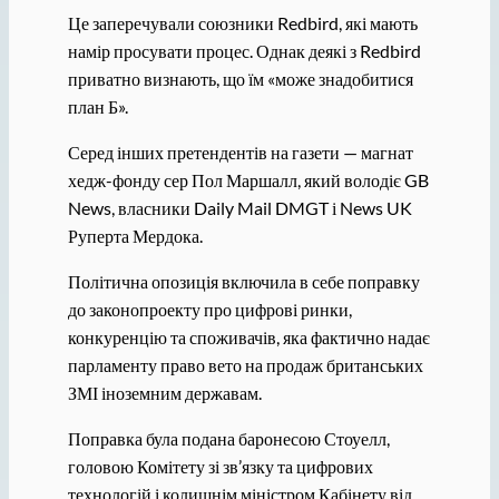
Це заперечували союзники Redbird, які мають
намір просувати процес. Однак деякі з Redbird
приватно визнають, що їм «може знадобитися
план Б».
Серед інших претендентів на газети — магнат
хедж-фонду сер Пол Маршалл, який володіє GB
News, власники Daily Mail DMGT і News UK
Руперта Мердока.
Політична опозиція включила в себе поправку
до законопроекту про цифрові ринки,
конкуренцію та споживачів, яка фактично надає
парламенту право вето на продаж британських
ЗМІ іноземним державам.
Поправка була подана баронесою Стоуелл,
головою Комітету зі зв’язку та цифрових
технологій і колишнім міністром Кабінету від