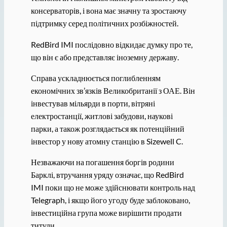
консерваторів, і вона має значну та зростаючу
підтримку серед політичних розбіжностей.
RedBird IMI послідовно відкидає думку про те,
що він є або представляє іноземну державу.
Справа ускладнюється поглибленням
економічних зв’язків Великобританії з ОАЕ. Він
інвестував мільярди в порти, вітряні
електростанції, житлові забудови, наукові
парки, а також розглядається як потенційний
інвестор у нову атомну станцію в Sizewell C.
Незважаючи на погашення боргів родини
Барклі, втручання уряду означає, що RedBird
IMI поки що не може здійснювати контроль над
Telegraph, і якщо його угоду буде заблоковано,
інвестиційна група може вирішити продати
титули.