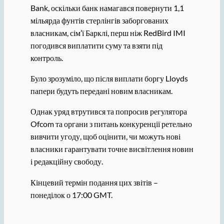
Bank, оскільки банк намагався повернути 1,1
мільярда фунтів стерлінгів заборгованих
власникам, сім’ї Барклі, перш ніж RedBird IMI
погодився виплатити суму та взяти під
контроль.
Було зрозуміло, що після виплати боргу Lloyds
папери будуть передані новим власникам.
Однак уряд втрутився та попросив регулятора
Ofcom та органи з питань конкуренції ретельно
вивчити угоду, щоб оцінити, чи можуть нові
власники гарантувати точне висвітлення новин
і редакційну свободу.
Кінцевий термін подання цих звітів –
понеділок о 17:00 GMT.