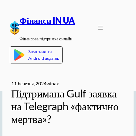
Перейти
до
Фінанси IN UA
вмісту
Фінансова підтримка онлайн
Завантажити
Android додаток
11 Березня, 2024
winax
Підтримана Gulf заявка
на Telegraph «фактично
мертва»?