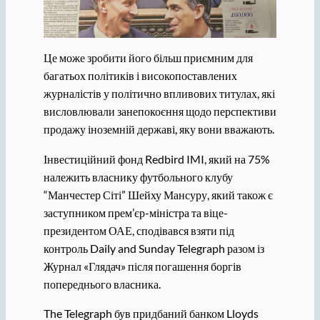
Це може зробити його більш приємним для
багатьох політиків і високопоставлених
журналістів у політично впливових титулах, які
висловлювали занепокоєння щодо перспективи
продажу іноземній державі, яку вони вважають.
Інвестиційний фонд Redbird IMI, який на 75%
належить власнику футбольного клубу
“Манчестер Сіті” Шейху Мансуру, який також є
заступником прем’єр-міністра та віце-
президентом ОАЕ, сподівався взяти під
контроль Daily and Sunday Telegraph разом із
Журнал «Глядач» після погашення боргів
попереднього власника.
The Telegraph був придбаний банком Lloyds