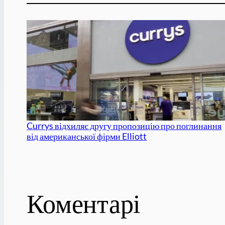
Currys відхиляє другу пропозицію про поглинання
від американської фірми Elliott
Коментарі