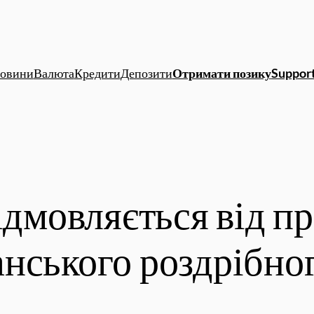
овини
Валюта
Кредити
Депозити
Отримати позику
Support
ідмовляється від п
нського роздрібно