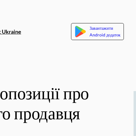
Завантажити
 Ukraine
Android додаток
ропозиції про
го продавця