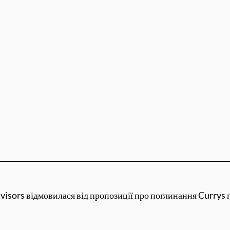
isors відмовилася від пропозиції про поглинання Currys піс