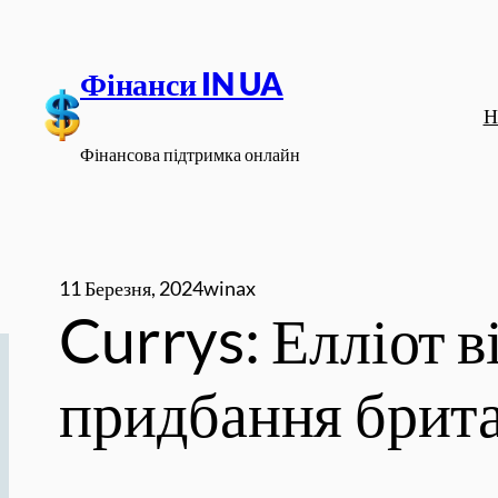
Перейти
до
Фінанси IN UA
вмісту
Н
Фінансова підтримка онлайн
11 Березня, 2024
winax
Currys: Елліот в
придбання брита