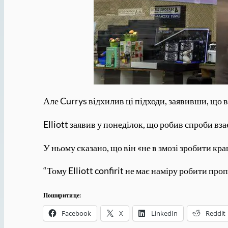
Але Currys відхилив ці підходи, заявивши, що 
Elliott заявив у понеділок, що робив спроби вз
У ньому сказано, що він «не в змозі зробити кр
“Тому Elliott confirit не має наміру робити про
Поширити це:
Facebook
X
LinkedIn
Reddit