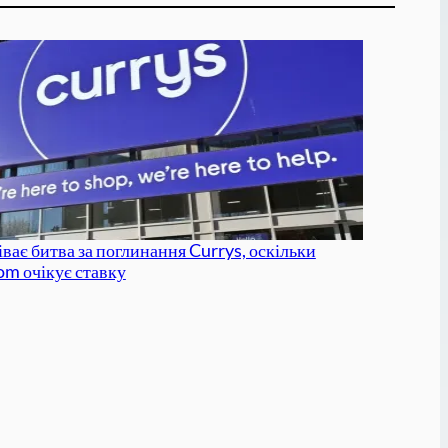
іває битва за поглинання Currys, оскільки
om очікує ставку