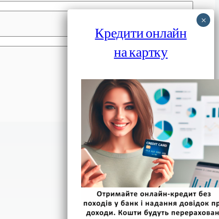
Кредити онлайн
на картку
Фінанси IN UA
вулиця Хрещатик, 14
Київ, 01001
Україна