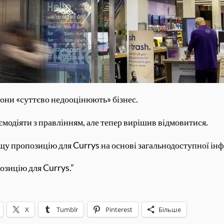
вони «суттєво недооцінюють» бізнес.
аємодіяти з правлінням, але тепер вирішив відмовитися.
ащу пропозицію для Currys на основі загальнодоступної інф
позицію для Currys.”
X
Tumblr
Pinterest
Більше