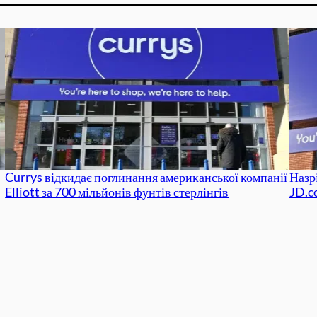
Currys відкидає поглинання американської компанії
Назр
Elliott за 700 мільйонів фунтів стерлінгів
JD.c