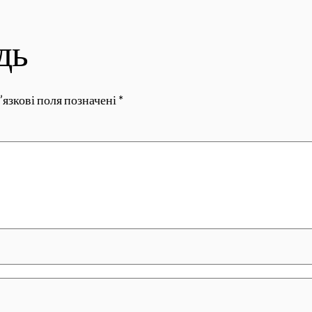
дь
’язкові поля позначені
*