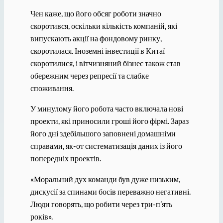
Чен каже, що його обсяг роботи значно
скоротився, оскільки кількість компаній, які
випускають акції на фондовому ринку,
скоротилася. Іноземні інвестиції в Китаї
скоротилися, і вітчизняний бізнес також став
обережним через репресії та слабке
споживання.
У минулому його робота часто включала нові
проекти, які приносили гроші його фірмі. Зараз
його дні здебільшого заповнені домашніми
справами, як-от систематизація даних із його
попередніх проектів.
«Моральний дух команди був дуже низьким,
дискусії за спинами босів переважно негативні.
Люди говорять, що робити через три-п’ять
років».