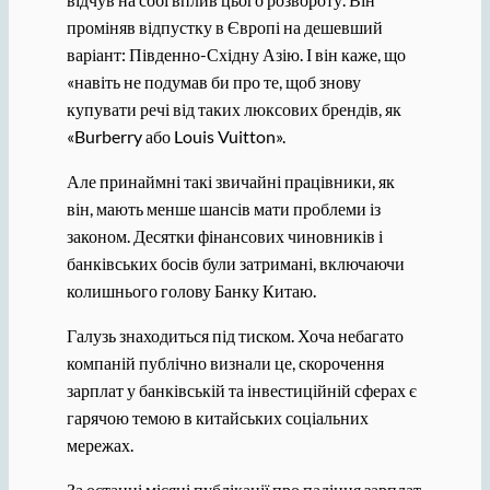
проміняв відпустку в Європі на дешевший
варіант: Південно-Східну Азію. І він каже, що
«навіть не подумав би про те, щоб знову
купувати речі від таких люксових брендів, як
«Burberry або Louis Vuitton».
Але принаймні такі звичайні працівники, як
він, мають менше шансів мати проблеми із
законом. Десятки фінансових чиновників і
банківських босів були затримані, включаючи
колишнього голову Банку Китаю.
Галузь знаходиться під тиском. Хоча небагато
компаній публічно визнали це, скорочення
зарплат у банківській та інвестиційній сферах є
гарячою темою в китайських соціальних
мережах.
За останні місяці публікації про падіння зарплат