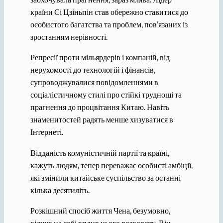
країни Сі Цзіньпін став обережно ставитися до
особистого багатства та проблем, пов’язаних із
зростанням нерівності.
Репресії проти мільярдерів і компаній, від
нерухомості до технологій і фінансів,
супроводжувалися повідомленнями в
соціалістичному стилі про стійкі труднощі та
прагнення до процвітання Китаю. Навіть
знаменитостей радять менше хизуватися в
Інтернеті.
Відданість комуністичній партії та країні,
кажуть людям, тепер переважає особисті амбіції,
які змінили китайське суспільство за останні
кілька десятиліть.
Розкішний спосіб життя Чена, безумовно,
відчув на собі вплив цього розвороту. Він