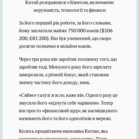
Китай розправився з бізнесом, включаючи
нерухомість, технології та фінанси
За його перший рік роботи, за його словами,
йому заплатили майже 750 000 юанів ($106
200; £81 200). Він був упевнений, що скоро
досягне позначки в мільйон юанів.
Через три роки він заробляє половину того, що
заробляв тоді. Минулого року його зарплату
заморозили, а річний бонус, який становив
значну частину його доходу, зник.
«Сяйво» галузі згасло, каже він. Одного разу це
змусило його «відчути себе чарівним». Тепер
він просто «фінансовий щур», як насмішкувато
називають його та його однолітків в мережі.
Колись процвітаюча економіка Китаю, яка
заохочувала прагнення, зараз млява. Лідер