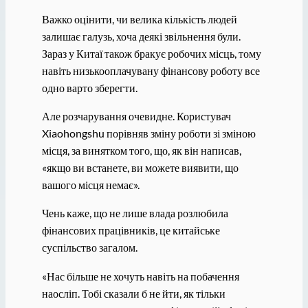
Важко оцінити, чи велика кількість людей
залишає галузь, хоча деякі звільнення були.
Зараз у Китаї також бракує робочих місць, тому
навіть низькооплачувану фінансову роботу все
одно варто зберегти.
Але розчарування очевидне. Користувач
Xiaohongshu порівняв зміну роботи зі зміною
місця, за винятком того, що, як він написав,
«якщо ви встанете, ви можете виявити, що
вашого місця немає».
Чень каже, що не лише влада розлюбила
фінансових працівників, це китайське
суспільство загалом.
«Нас більше не хочуть навіть на побачення
наосліп. Тобі сказали б не йти, як тільки