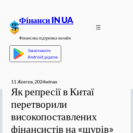
Перейти
до
Фінанси IN UA
вмісту
Фінансова підтримка онлайн
Завантажити
Android додаток
11 Жовтня, 2024
winax
Як репресії в Китаї
перетворили
високопоставлених
фінансистів на «щурів»