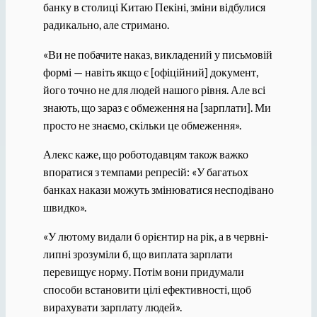
банку в столиці Китаю Пекіні, зміни відбулися
радикально, але стримано.
«Ви не побачите наказ, викладений у письмовій
формі — навіть якщо є [офіційний] документ,
його точно не для людей нашого рівня. Але всі
знають, що зараз є обмеження на [зарплати]. Ми
просто не знаємо, скільки це обмеження».
Алекс каже, що роботодавцям також важко
впоратися з темпами репресій: «У багатьох
банках накази можуть змінюватися несподівано
швидко».
«У лютому видали б орієнтир на рік, а в червні-
липні зрозуміли б, що виплата зарплати
перевищує норму. Потім вони придумали
способи встановити цілі ефективності, щоб
вирахувати зарплату людей».