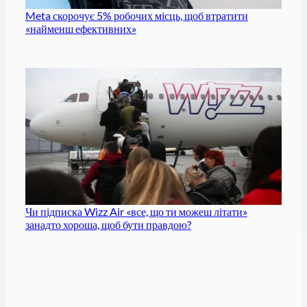
Meta скорочує 5% робочих місць, щоб втратити
«найменш ефективних»
Чи підписка Wizz Air «все, що ти можеш літати»
занадто хороша, щоб бути правдою?