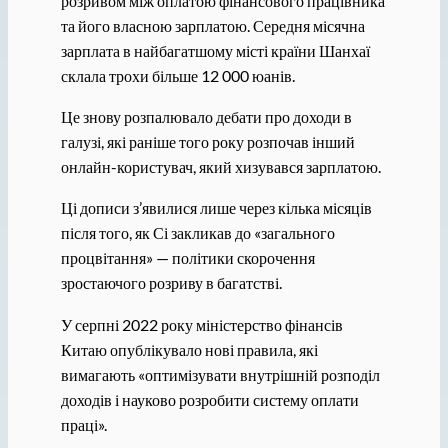
розривом між оплатою фінансового працівника
та його власною зарплатою. Середня місячна
зарплата в найбагатшому місті країни Шанхаї
склала трохи більше 12 000 юанів.
Це знову розпалювало дебати про доходи в
галузі, які раніше того року розпочав інший
онлайн-користувач, який хизувався зарплатою.
Ці дописи з’явилися лише через кілька місяців
після того, як Сі закликав до «загального
процвітання» — політики скорочення
зростаючого розриву в багатстві.
У серпні 2022 року міністерство фінансів
Китаю опублікувало нові правила, які
вимагають «оптимізувати внутрішній розподіл
доходів і науково розробити систему оплати
праці».