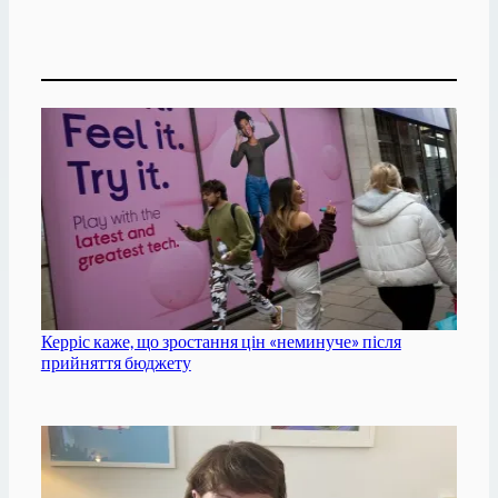
Керріс каже, що зростання цін «неминуче» після
прийняття бюджету