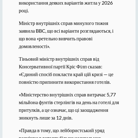
використання деяких варіантів житла у 2026
році.
Міністр внутрішніх справ минулого тижня
заявила BBC, що всі варіанти розглядаються, і
що вона «ретельно вивчить правові
домовленості».
Тіньовий міністр внутрішніх справ від
Консервативної партії Кріс Філп сказав:
«Єдиний спосіб покласти край цій кризі — це
повністю припинити використання готелів.
«Міністерство внутрішніх справ витрачає 5,77
мільйона фунтів стерлінгів на день на готелі для
притулків, а це означає, що ці заощадження
зникнуть лише за 12 днів.
«Правда в тому, що лейбористський уряд
розміщує в готелях більше нелегальних