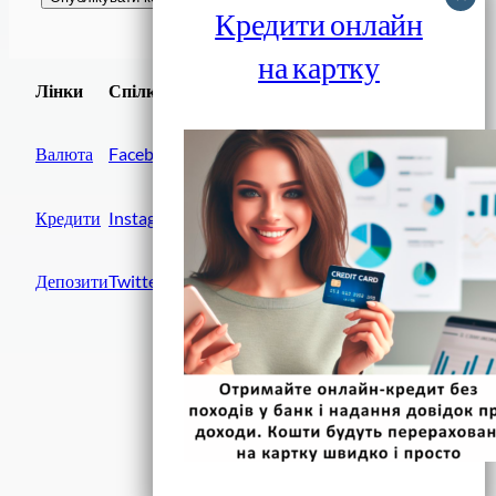
Кредити онлайн
на картку
Завантажити
Лінки
Спілки
Android додаток
Валюта
Facebook
Кредити
Instagram
Депозити
Twitter
Фінанси IN UA
вулиця Хрещатик, 14
Київ, 01001
Україна