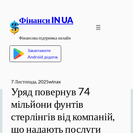
Перейти
до
Фінанси IN UA
вмісту
Фінансова підтримка онлайн
Завантажити
Android додаток
7 Листопада, 2025
winax
Уряд повернув 74
мільйони фунтів
стерлінгів від компаній,
що надають послуги