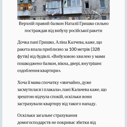
Верхній правий балкон Наталії Гришко сильно
постраждав від вибуху російської ракети
Дочка пані Гришко, Аліна Калчева, каже, що
ракета впала приблизно за 100 метрів (328
футів) від будівлі. «Вибуховою хвилею у мами
пошкоджено балкон, вікна, двері, внутрішнє
оздоблення квартири».
Хоча її мама спочатку «звичайно, дуже
засмутилася і плакала», пані Кальчева каже, що
зрештою відчула спокій, оскільки вони
застрахували квартиру від такого нападу.
Оскільки загальне страхування
домогосподарств не покриває збитки від