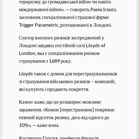
тероризму до громадянської війни чи навіть
міждержавної війни», — говорить Равім Ісмаїл,
засновник спеціалізованої страхової фірми
Trigger Parametric, розташованої в Лондоні.
Сектор воєнних ризиків зосереджений у
Лондоні завдяки постійній силі Lloyds of
London, яка є спеціалізованим ринком
страхування з 1689 року.
Lloyds також є домом для перестрахувальників
зі страхування військових ризиків – компаній,
які купують і продають покриття.
Казенс каже, що це розширює можливе
зараження. «Кожен [перестраховик] покриває
певний відсоток ризику, десь від одного до
10%», — каже вона.
Костянтин Гургієв, професор фінансів