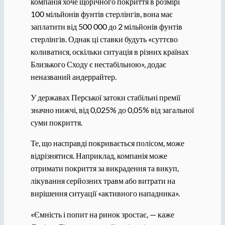
компанія хоче щорічного покриття в розмірі
100 мільйонів фунтів стерлінгів, вона має
заплатити від 500 000 до 2 мільйонів фунтів
стерлінгів. Однак ці ставки будуть «суттєво
коливатися, оскільки ситуація в різних країнах
Близького Сходу є нестабільною», додає
неназваний андеррайтер.
У державах Перської затоки стабільні премії
значно нижчі, від 0,025% до 0,05% від загальної
суми покриття.
Те, що насправді покривається полісом, може
відрізнятися. Наприклад, компанія може
отримати покриття за викрадення та викуп,
лікування серйозних травм або витрати на
вирішення ситуації «активного нападника».
«Ємність і попит на ринок зростає, — каже