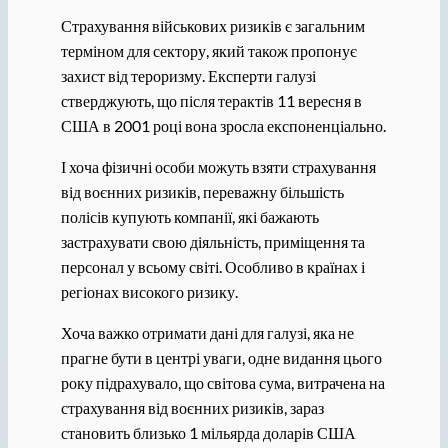
Страхування військових ризиків є загальним
терміном для сектору, який також пропонує
захист від тероризму. Експерти галузі
стверджують, що після терактів 11 вересня в
США в 2001 році вона зросла експоненціально.
І хоча фізичні особи можуть взяти страхування
від воєнних ризиків, переважну більшість
полісів купують компанії, які бажають
застрахувати свою діяльність, приміщення та
персонал у всьому світі. Особливо в країнах і
регіонах високого ризику.
Хоча важко отримати дані для галузі, яка не
прагне бути в центрі уваги, одне видання цього
року підрахувало, що світова сума, витрачена на
страхування від воєнних ризиків, зараз
становить близько 1 мільярда доларів США