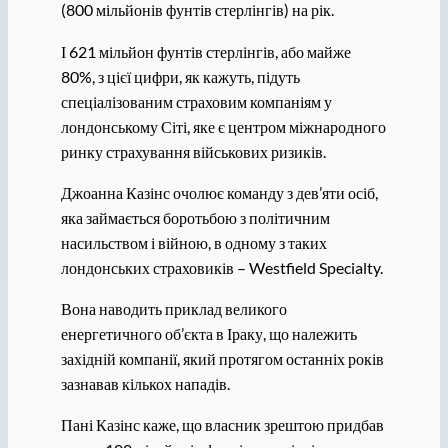
(800 мільйонів фунтів стерлінгів) на рік.
І 621 мільйон фунтів стерлінгів, або майже
80%, з цієї цифри, як кажуть, підуть
спеціалізованим страховим компаніям у
лондонському Сіті, яке є центром міжнародного
ринку страхування військових ризиків.
Джоанна Казінс очолює команду з дев’яти осіб,
яка займається боротьбою з політичним
насильством і війною, в одному з таких
лондонських страховиків – Westfield Specialty.
Вона наводить приклад великого
енергетичного об’єкта в Іраку, що належить
західній компанії, який протягом останніх років
зазнавав кількох нападів.
Пані Казінс каже, що власник зрештою придбав