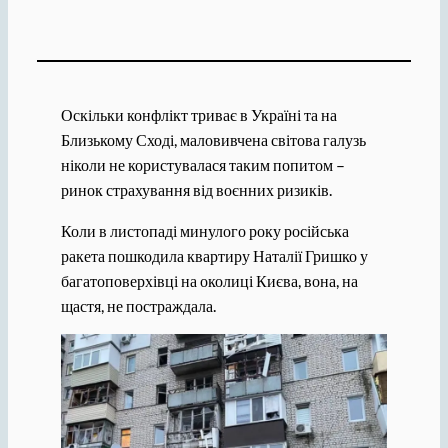
Оскільки конфлікт триває в Україні та на
Близькому Сході, маловивчена світова галузь
ніколи не користувалася таким попитом –
ринок страхування від воєнних ризиків.
Коли в листопаді минулого року російська
ракета пошкодила квартиру Наталії Гришко у
багатоповерхівці на околиці Києва, вона, на
щастя, не постраждала.