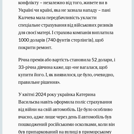
конфлікту – незалежно від того, живете ви в
Україні чи країні, яка не зазнала нападу – пані
Калчева мала передбачливість укласти
спеціальне страхування від військових ризиків
для своєї матері. І страхова компанія виплатила
1000 доларів (740 фунтів стерлінгів), щоб
покрити ремонт.
Річна премія або вартість становила 52 долари, і
33-річна дівчина каже, що «не вагалася, щоб
купити його. І, як виявилося, це було, очевидно,
правильне рішення».
У квітні 2024 року українка Катерина
Васильєва навіть оформила поліс страхування
від війни на свій автомобіль. Це було особливо
вчасно, адже лише через день її автомобіль був
пошкоджений російськими осколками, коли він
був припаркований на вулиці в приморському