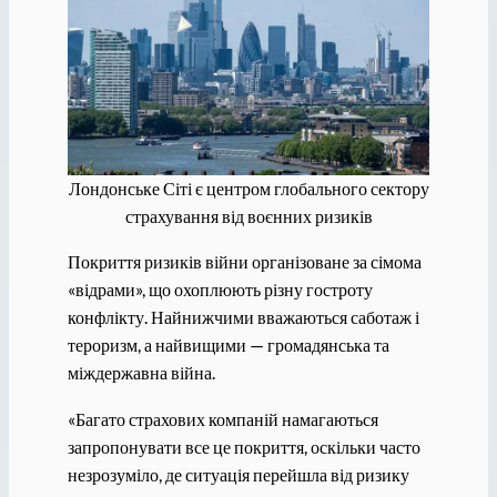
Лондонське Сіті є центром глобального сектору
страхування від воєнних ризиків
Покриття ризиків війни організоване за сімома
«відрами», що охоплюють різну гостроту
конфлікту. Найнижчими вважаються саботаж і
тероризм, а найвищими — громадянська та
міждержавна війна.
«Багато страхових компаній намагаються
запропонувати все це покриття, оскільки часто
незрозуміло, де ситуація перейшла від ризику