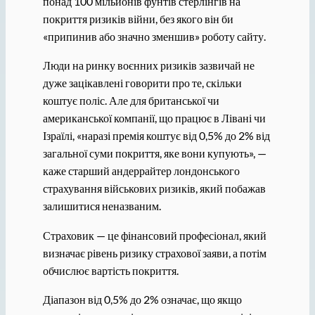
понад 100 мільйонів фунтів стерлінгів на
покриття ризиків війни, без якого він би
«припинив або значно зменшив» роботу сайту.
Люди на ринку воєнних ризиків зазвичай не
дуже зацікавлені говорити про те, скільки
коштує поліс. Але для британської чи
американської компанії, що працює в Лівані чи
Ізраїлі, «наразі премія коштує від 0,5% до 2% від
загальної суми покриття, яке вони купують», —
каже старший андеррайтер лондонського
страхування військових ризиків, який побажав
залишитися неназваним.
Страховик — це фінансовий професіонал, який
визначає рівень ризику страхової заяви, а потім
обчислює вартість покриття.
Діапазон від 0,5% до 2% означає, що якщо