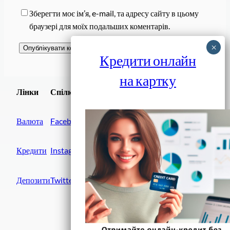
Зберегти моє ім’я, e-mail, та адресу сайту в цьому
браузері для моїх подальших коментарів.
Кредити онлайн
на картку
Завантажити
Лінки
Спілки
Android додаток
Валюта
Facebook
Кредити
Instagram
Депозити
Twitter
Фінанси IN UA