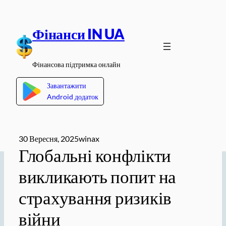
Перейти
до
Фінанси IN UA
вмісту
Фінансова підтримка онлайн
Завантажити
Android додаток
30 Вересня, 2025
winax
Глобальні конфлікти
викликають попит на
страхування ризиків
війни