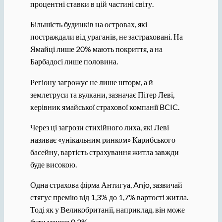
процентні ставки в цій частині світу.
Більшість будинків на островах, які
постраждали від ураганів, не застраховані. На
Ямайці лише 20% мають покриття, а на
Барбадосі лише половина.
Регіону загрожує не лише шторм, а й
землетруси та вулкани, зазначає Пітер Леві,
керівник ямайської страхової компанії BCIC.
Через ці загрози стихійного лиха, які Леві
називає «унікальним ринком» Карибського
басейну, вартість страхування житла завжди
буде високою.
Одна страхова фірма Антигуа, Anjo, зазвичай
стягує премію від 1,3% до 1,7% вартості житла.
Тоді як у Великобританії, наприклад, він може
бути менше 0,2%.