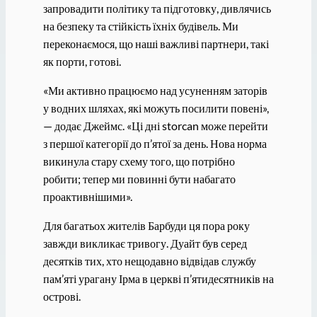
запровадити політику та підготовку, дивлячись
на безпеку та стійкість їхніх будівель. Ми
переконаємося, що наші важливі партнери, такі
як порти, готові.
«Ми активно працюємо над усуненням заторів
у водних шляхах, які можуть посилити повені»,
— додає Джеймс. «Ці дні storcan може перейти
з першої категорії до п’ятої за день. Нова норма
викинула стару схему того, що потрібно
робити; тепер ми повинні бути набагато
проактивнішими».
Для багатьох жителів Барбуди ця пора року
завжди викликає тривогу. Дуайт був серед
десятків тих, хто нещодавно відвідав службу
пам’яті урагану Ірма в церкві п’ятидесятників на
острові.