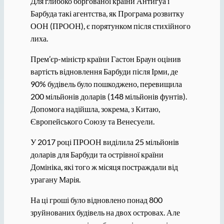
Для глибоко боргованої країни Антигуа і
Барбуда такі агентства, як Програма розвитку
ООН (ПРООН), є порятунком після стихійного
лиха.
Прем’єр-міністр країни Гастон Браун оцінив
вартість відновлення Барбуди після Ірми, де
90% будівель було пошкоджено, перевищила
200 мільйонів доларів (148 мільйонів фунтів).
Допомога надійшла, зокрема, з Китаю,
Європейського Союзу та Венесуели.
У 2017 році ПРООН виділила 25 мільйонів
доларів для Барбуди та острівної країни
Домініка, які того ж місяця постраждали від
урагану Марія.
На ці гроші було відновлено понад 800
зруйнованих будівель на двох островах. Але