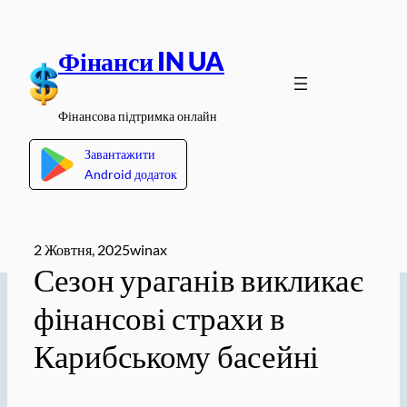
Перейти
до
Фінанси IN UA
вмісту
Фінансова підтримка онлайн
Завантажити
Android додаток
2 Жовтня, 2025
winax
Сезон ураганів викликає
фінансові страхи в
Карибському басейні