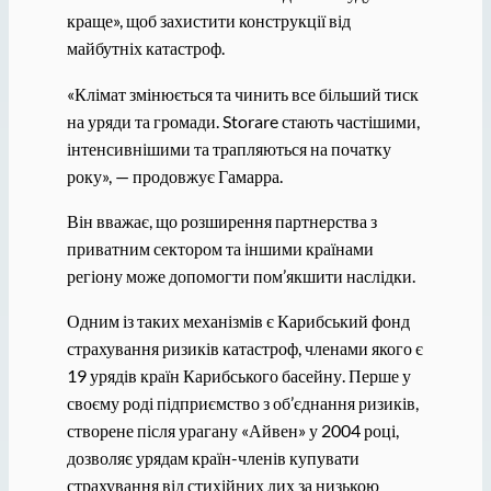
краще», щоб захистити конструкції від
майбутніх катастроф.
«Клімат змінюється та чинить все більший тиск
на уряди та громади. Storare стають частішими,
інтенсивнішими та трапляються на початку
року», — продовжує Гамарра.
Він вважає, що розширення партнерства з
приватним сектором та іншими країнами
регіону може допомогти пом’якшити наслідки.
Одним із таких механізмів є Карибський фонд
страхування ризиків катастроф, членами якого є
19 урядів країн Карибського басейну. Перше у
своєму роді підприємство з об’єднання ризиків,
створене після урагану «Айвен» у 2004 році,
дозволяє урядам країн-членів купувати
страхування від стихійних лих за низькою