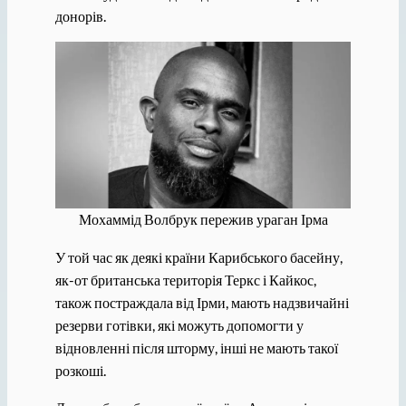
донорів.
Мохаммід Волбрук пережив ураган Ірма
У той час як деякі країни Карибського басейну,
як-от британська територія Теркс і Кайкос,
також постраждала від Ірми, мають надзвичайні
резерви готівки, які можуть допомогти у
відновленні після шторму, інші не мають такої
розкоші.