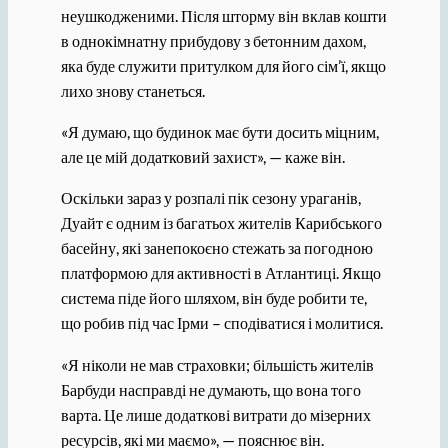
неушкодженими. Після шторму він вклав кошти
в однокімнатну прибудову з бетонним дахом,
яка буде служити притулком для його сім’ї, якщо
лихо знову станеться.
«Я думаю, що будинок має бути досить міцним,
але це мій додатковий захист», — каже він.
Оскільки зараз у розпалі пік сезону ураганів,
Дуайт є одним із багатьох жителів Карибського
басейну, які занепокоєно стежать за погодною
платформою для активності в Атлантиці. Якщо
система піде його шляхом, він буде робити те,
що робив під час Ірми – сподіватися і молитися.
«Я ніколи не мав страховки; більшість жителів
Барбуди насправді не думають, що вона того
варта. Це лише додаткові витрати до мізерних
ресурсів, які ми маємо», — пояснює він.