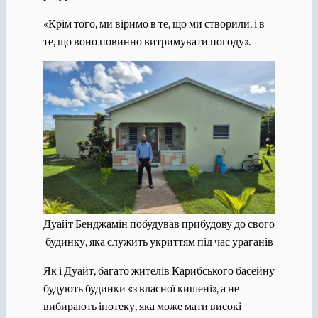
«Крім того, ми віримо в те, що ми створили, і в
те, що воно повинно витримувати погоду».
Дуайт Бенджамін побудував прибудову до свого
будинку, яка служить укриттям під час ураганів
Як і Дуайт, багато жителів Карибського басейну
будують будинки «з власної кишені», а не
вибирають іпотеку, яка може мати високі