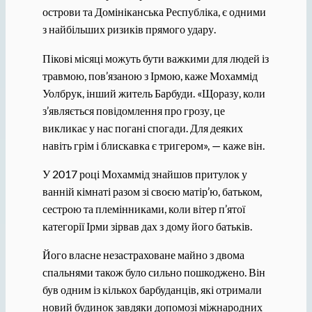
острови та Домініканська Республіка, є одними
з найбільших ризиків прямого удару.
Пікові місяці можуть бути важкими для людей із
травмою, пов’язаною з Ірмою, каже Мохаммід
Уолбрук, інший житель Барбуди. «Щоразу, коли
з’являється повідомлення про грозу, це
викликає у нас погані спогади. Для деяких
навіть грім і блискавка є тригером», — каже він.
У 2017 році Мохаммід знайшов притулок у
ванній кімнаті разом зі своєю матір’ю, батьком,
сестрою та племінниками, коли вітер п’ятої
категорії Ірми зірвав дах з дому його батьків.
Його власне незастраховане майно з двома
спальнями також було сильно пошкоджено. Він
був одним із кількох барбуданців, які отримали
новий будинок завдяки допомозі міжнародних