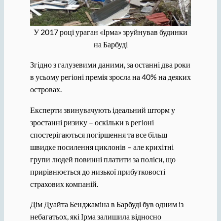
У 2017 році ураган «Ірма» зруйнував будинки
на Барбуді
Згідно з галузевими даними, за останні два роки
в усьому регіоні премія зросла на 40% на деяких
островах.
Експерти звинувачують ідеальний шторм у
зростанні ризику – оскільки в регіоні
спостерігаються погіршення та все більш
швидке посилення циклонів – але крихітні
групи людей повинні платити за поліси, що
прирівнюється до низької прибутковості
страхових компаній.
Дім Дуайта Бенджаміна в Барбуді був одним із
небагатьох, які Ірма залишила відносно