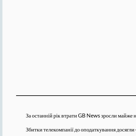
За останній рік втрати GB News зросли майже н
Збитки телекомпанії до оподаткування досягли 4