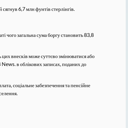
ягнув 6,7 млн ​​фунтів стерлінгів.
ті чого загальна сума боргу становить 83,8
нь цих внесків може суттєво змінюватися або
B News. в облікових записах, поданих до
лата, соціальне забезпечення та пенсійне
селення.