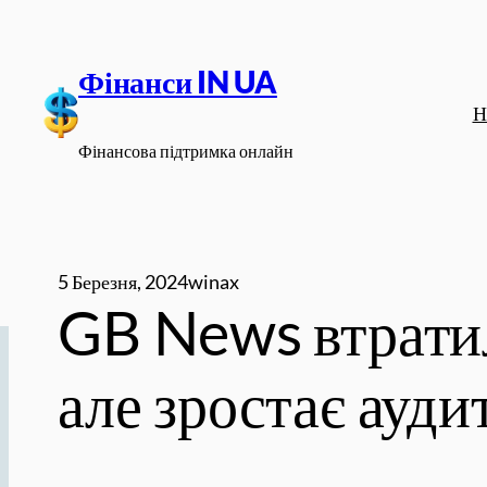
Перейти
до
Фінанси IN UA
вмісту
Н
Фінансова підтримка онлайн
5 Березня, 2024
winax
GB News втратил
але зростає ауди