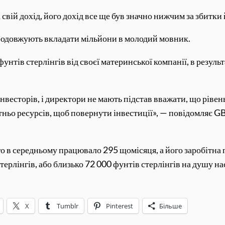
ій дохід, його дохід все ще був значно нижчим за збитки й с
родовжують вкладати мільйони в молодий мовник.
ів стерлінгів від своєї материнської компанії, в результа
нвесторів, і директори не мають підстав вважати, що ріве
атньо ресурсів, щоб повернути інвестиції», — повідомляє G
о в середньому працювало 295 щомісяця, а його заробітна п
ерлінгів, або близько 72 000 фунтів стерлінгів на душу на
X
Tumblr
Pinterest
Більше