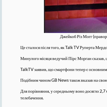
Джейкоб Різ Могг (правор
Це сталося після того, як Talk TV Руперта Мер
Минулого місяця ведучий Пірс Морган сказав, 
TalkTV заявив, що смартфони тепер є основним
Подібним чином GB News також вказав на свою 
Для порівняння, у середньому воно досягло 2,7 
телебачення.