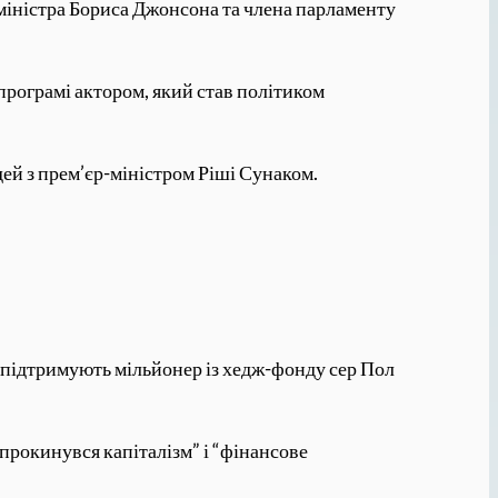
іністра Бориса Джонсона та члена парламенту
програмі актором, який став політиком
дей з прем’єр-міністром Ріші Сунаком.
ку підтримують мільйонер із хедж-фонду сер Пол
прокинувся капіталізм” і “фінансове