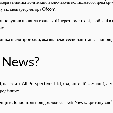
нсервативним політикам, включаючи колишнього прем’єр-м
у від медіарегулятора Ofcom.
 порушив правила трансляції через коментарі, зроблені в 
нс.
ника після програми, яка включає сесію запитань і відпові
B News?
, належить All Perspectives Ltd, холдинговій компанії, я
ред інших.
нції в Лондоні, як повідомлялося в GB News, критикував “