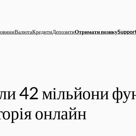
овини
Валюта
Кредити
Депозити
Отримати позику
Support
и 42 мільйони фунт
торія онлайн