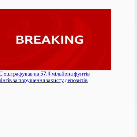
 оштрафував на 57,4 мільйона фунтів
лінгів за порушення захисту депозитів