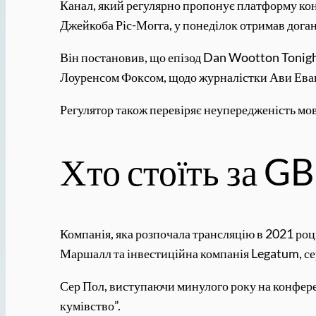
Канал, який регулярно пропонує платформу ко
Джейкоба Ріс-Могга, у понеділок отримав доган
Він постановив, що епізод Dan Wootton Tonight
Лоуренсом Фоксом, щодо журналістки Ави Ева
Регулятор також перевіряє неупередженість мов
Хто стоїть за G
Компанія, яка розпочала трансляцію в 2021 році
Маршалл та інвестиційна компанія Legatum, се
Сер Пол, виступаючи минулого року на конфере
кумівство”.