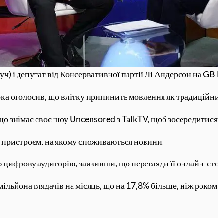
уч) і депутат від Консервативної партії Лі Андерсон на G
дока оголосив, що влітку припинить мовлення як традиційни
що знімає своє шоу Uncensored з TalkTV, щоб зосередитися
 пристроєм, на якому споживаються новини.
цифрову аудиторію, заявивши, що перегляди її онлайн-сто
мільйона глядачів на місяць, що на 17,8% більше, ніж роко