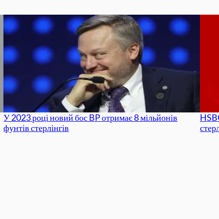
У 2023 році новий бос BP отримає 8 мільйонів
HSBC
фунтів стерлінгів
стер