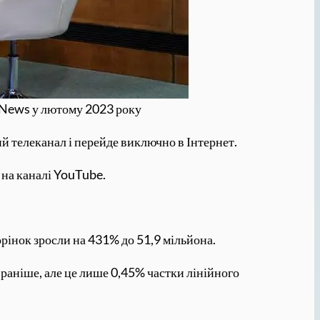
B News у лютому 2023 року
й телеканал і перейде виключно в Інтернет.
 на каналі YouTube.
рінок зросли на 431% до 51,9 мільйона.
м раніше, але це лише 0,45% частки лінійного