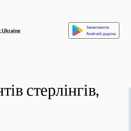
Завантажити
 Ukraine
Android додаток
ів стерлінгів,