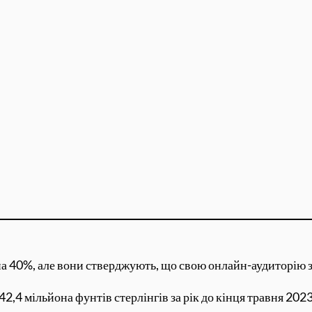
а 40%, але вони стверджують, що свою онлайн-аудиторію зб
2,4 мільйона фунтів стерлінгів за рік до кінця травня 202