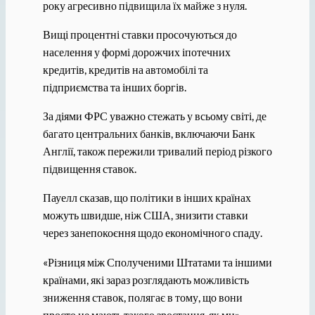
року агресивно підвищила їх майже з нуля.
Вищі процентні ставки просочуються до
населення у формі дорожчих іпотечних
кредитів, кредитів на автомобілі та
підприємства та інших боргів.
За діями ФРС уважно стежать у всьому світі, де
багато центральних банків, включаючи Банк
Англії, також пережили тривалий період різкого
підвищення ставок.
Пауелл сказав, що політики в інших країнах
можуть швидше, ніж США, знизити ставки
через занепокоєння щодо економічного спаду.
«Різниця між Сполученими Штатами та іншими
країнами, які зараз розглядають можливість
зниження ставок, полягає в тому, що вони
просто не мають такого зростання, як ми», —