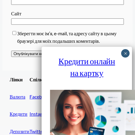
Сайт
Зберегти моє ім’я, e-mail, та адресу сайту в цьому
браузері для моїх подальших коментарів.
Кредити онлайн
на картку
Завантажити
Лінки
Спілки
Android додаток
Валюта
Facebook
Кредити
Instagram
Депозити
Twitter