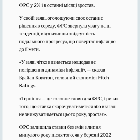
ФРС у 2% і в останні місяці зростав.
У своїй заяві, оголошуючи своє останнє
рішення в середу, ФРС звернула увагу на ці
тенденції, відзначивши «відсутність
подальшого прогресу», що повертає інфляцію
до її мети.
«У заяві чітко визнається нещодавнє
погіршення динаміки інфляції», — сказав
Брайан Коултон, головний економіст Fitch
Ratings.
«Терпіння — це головне слово для ФРС, і ризик
того, що ставка скорочуватиметься або взагалі
не знижуватиметься цього року, зростає».
ФРС залишила ставки без змін з липня
минулого року після того, як у березні 2022