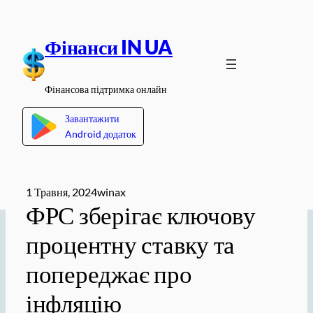
Перейти
до
Фінанси IN UA
вмісту
Фінансова підтримка онлайн
Завантажити
Android додаток
1 Травня, 2024
winax
ФРС зберігає ключову
процентну ставку та
попереджає про
інфляцію