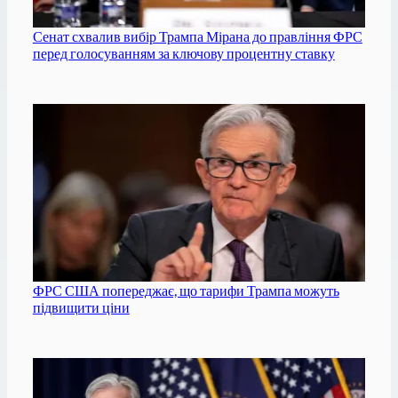
Сенат схвалив вибір Трампа Мірана до правління ФРС
перед голосуванням за ключову процентну ставку
ФРС США попереджає, що тарифи Трампа можуть
підвищити ціни