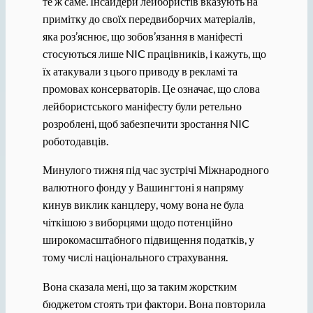
те ж саме. Інсайдери лейбористів вказують на
примітку до своїх передвиборчих матеріалів,
яка роз’яснює, що зобов’язання в маніфесті
стосуються лише NIC працівників, і кажуть, що
їх атакували з цього приводу в рекламі та
промовах консерваторів. Це означає, що слова
лейбористського маніфесту були ретельно
розроблені, щоб забезпечити зростання NIC
роботодавців.
Минулого тижня під час зустрічі Міжнародного
валютного фонду у Вашингтоні я напряму
кинув виклик канцлеру, чому вона не була
чіткішою з виборцями щодо потенційно
широкомасштабного підвищення податків, у
тому числі національного страхування.
Вона сказала мені, що за таким жорстким
бюджетом стоять три фактори. Вона повторила