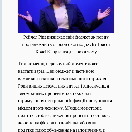
Рейчел Рівз визначає свій бюджет як повну
протилежність «фінансової події» Ліз Трасс і
Квасі Квартенга два роки тому
Тим не менш, переломний момент може
настати зараз. Цей бюджет є частиною
важливого світового економічного стрижня.
Роки вищих державних витрат і запозичень, а
також вищих процентних ставок для
стримування нестримної інфляції поступилися
місцем протилежному. М’якша монетарна
політика, тобто зниження процентних ставок, і
жорсткіша фіскальна політика, або вищі
податки плюс обмеження на запозичення, є