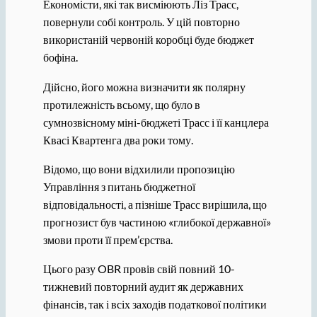
Економісти, які так висміюють Ліз Трасс,
повернули собі контроль. У цій повторно
використаній червоній коробці буде бюджет
бофіна.
Дійсно, його можна визначити як полярну
протилежність всьому, що було в
сумнозвісному міні-бюджеті Трасс і її канцлера
Квасі Квартенга два роки тому.
Відомо, що вони відхилили пропозицію
Управління з питань бюджетної
відповідальності, а пізніше Трасс вирішила, що
прогнозист був частиною «глибокої державної»
змови проти її прем’єрства.
Цього разу OBR провів свій повний 10-
тижневий повторний аудит як державних
фінансів, так і всіх заходів податкової політики