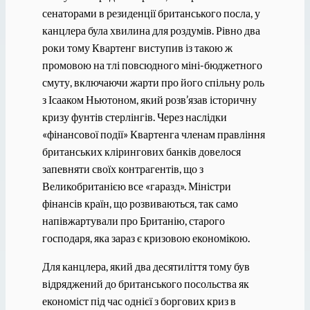
сенаторами в резиденції британського посла, у
канцлера була хвилина для роздумів. Рівно два
роки тому Квартенг виступив із такою ж
промовою на тлі повсюдного міні-бюджетного
смуту, включаючи жарти про його спільну роль
з Ісааком Ньютоном, який розв’язав історичну
кризу фунтів стерлінгів. Через наслідки
«фінансової події» Квартенга членам правління
британських клірингових банків довелося
запевняти своїх контрагентів, що з
Великобританією все «гаразд». Міністри
фінансів країн, що розвиваються, так само
напівжартували про Британію, старого
господаря, яка зараз є кризовою економікою.
Для канцлера, який два десятиліття тому був
відряджений до британського посольства як
економіст під час однієї з боргових криз в