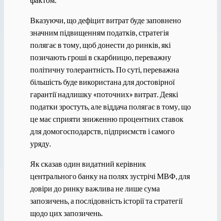
Вказуючи, що дефіцит витрат буде заповнено
значним підвищенням податків, стратегія
полягає в тому, щоб донести до ринків, які
позичають гроші в скарбницю, переважну
політичну толерантність. По суті, переважна
більшість буде використана для достовірної
гарантії надлишку «поточних» витрат. Деякі
податки зростуть, але віддача полягає в тому, що
це має сприяти зниженню процентних ставок
для домогосподарств, підприємств і самого
уряду.
Як сказав один видатний керівник
центрального банку на полях зустрічі МВФ, для
довіри до ринку важлива не лише сума
запозичень, а послідовність історії та стратегії
щодо цих запозичень.