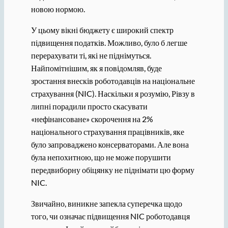
новою нормою.
У цьому вікні бюджету є широкий спектр
підвищення податків. Можливо, було б легше
перерахувати ті, які не піднімуться.
Найпомітнішим, як я повідомляв, буде
зростання внесків роботодавців на національне
страхування (NIC). Наскільки я розумію, Рівзу в
липні порадили просто скасувати
«нефінансоване» скорочення на 2%
національного страхування працівників, яке
було запроваджено консерваторами. Але вона
була непохитною, що не може порушити
передвиборну обіцянку не піднімати цю форму
NIC.
Звичайно, виникне запекла суперечка щодо
того, чи означає підвищення NIC роботодавця