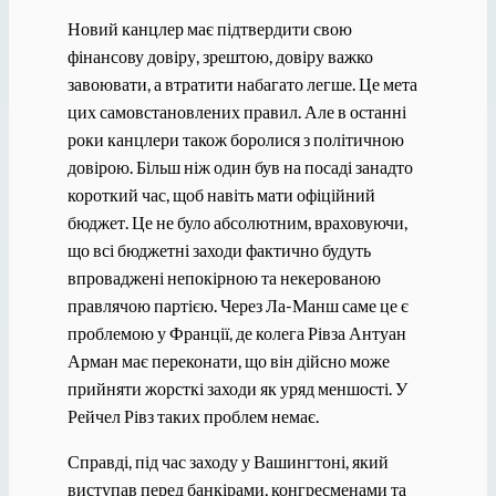
Новий канцлер має підтвердити свою
фінансову довіру, зрештою, довіру важко
завоювати, а втратити набагато легше. Це мета
цих самовстановлених правил. Але в останні
роки канцлери також боролися з політичною
довірою. Більш ніж один був на посаді занадто
короткий час, щоб навіть мати офіційний
бюджет. Це не було абсолютним, враховуючи,
що всі бюджетні заходи фактично будуть
впроваджені непокірною та некерованою
правлячою партією. Через Ла-Манш саме це є
проблемою у Франції, де колега Рівза Антуан
Арман має переконати, що він дійсно може
прийняти жорсткі заходи як уряд меншості. У
Рейчел Рівз таких проблем немає.
Справді, під час заходу у Вашингтоні, який
виступав перед банкірами, конгресменами та