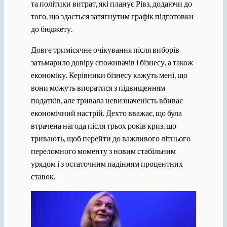
та політики витрат, які планує Рівз, додаючи до
того, що здається затягнутим графік підготовки
до бюджету.
Довге тримісячне очікування після виборів
затьмарило довіру споживачів і бізнесу, а також
економіку. Керівники бізнесу кажуть мені, що
вони можуть впоратися з підвищенням
податків, але тривала невизначеність вбиває
економічний настрій. Дехто вважає, що була
втрачена нагода після трьох років криз, що
тривають, щоб перейти до важливого літнього
переломного моменту з новим стабільним
урядом і з остаточним падінням процентних
ставок.