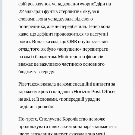
свій розрахунок успадкованої «чорної діри на
22 мільярди фунтів стерлінгів», яку, за її
словами, вона успадкувала від свого
попередника, але не передбачила. Тепер вона
каже, що дефіцит продовжиться «в наступні
роки». Вона сказала, що OBR опублікує свій
огляд того, як було «допущено» перевитрати
разом із бюджетом. Міністерство фінансів
вважає це важливою частиною основного
бюджету в середу.
Рівз також вказала на компенсаційні виплати за
заражену кров і скандали з Horizon Post Office,
на які, за її словами, «попередній уряд не
виділив грошей».
По-третє, Сполучене Королівство не може
продовжувати шлях, яким вона зараз займається
щодо державних витрат, сказала вона мені,