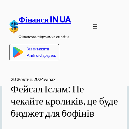
Перейти
до
Фінанси IN UA
вмісту
Фінансова підтримка онлайн
Завантажити
Android додаток
28 Жовтня, 2024
winax
Фейсал Іслам: Не
чекайте кроликів, це буде
бюджет для бофінів