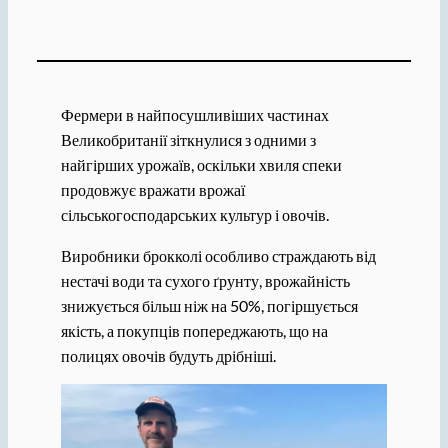
Фермери в найпосушливіших частинах
Великобританії зіткнулися з одними з
найгірших урожаїв, оскільки хвиля спеки
продовжує вражати врожаї
сільськогосподарських культур і овочів.
Виробники брокколі особливо страждають від
нестачі води та сухого ґрунту, врожайність
знижується більш ніж на 50%, погіршується
якість, а покупців попереджають, що на
полицях овочів будуть дрібніші.