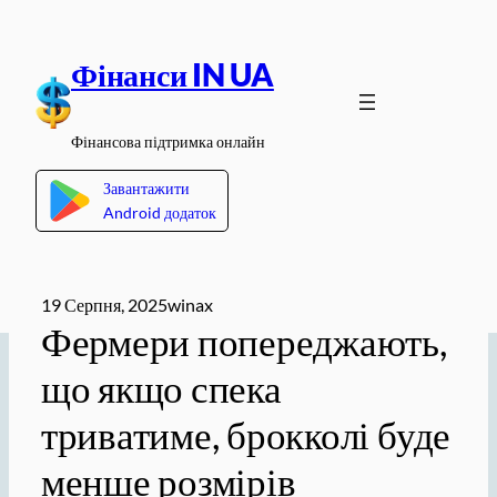
Перейти
до
Фінанси IN UA
вмісту
Фінансова підтримка онлайн
Завантажити
Android додаток
19 Серпня, 2025
winax
Фермери попереджають,
що якщо спека
триватиме, брокколі буде
менше розмірів