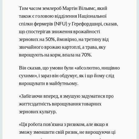
Тим часом землероб Мартін Вільямс, який
також є головою відділення Національної
спілки фермерів (NFU) у Герефордширі, сказав,
що спостерігав зниження врожайності
зернових на 50%, ймовірно, на третину від
звичайного врожаю картоплі, а трава, яку
вирощують на корм, впала на 70%.
Він сказав, що умови були «абсолютно, нищівно
сухими», і зараз він обдумує, як і що йому слід
вирощувати в майбутньому.
«Забігаючи вперед, я змушую задуматися про
життєздатність вирощування товарних
зернових культур.
«Ця робота пов’язана з ризиком, але якщо я
зможу зменшити свій ризик, не вирощуючи ці