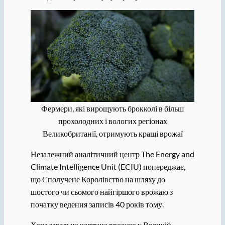
Фермери, які вирощують брокколі в більш
прохолодних і вологих регіонах
Великобританії, отримують кращі врожаї
Незалежний аналітичний центр The Energy and
Climate Intelligence Unit (ECIU) попереджає,
що Сполучене Королівство на шляху до
шостого чи сьомого найгіршого врожаю з
початку ведення записів 40 років тому.
Хоча загальна картина врожаю у Великій