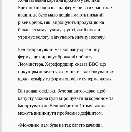
Британії неоднозначна, фермери в тих частинах
країни, де було мало дощів і мають низький
рівень річок, і які вирощують продукцію на
більш легкому сухому ґрунті, який погано
утримує вологу, відчувають значну нестачу.
Бен Ендрюс, який має змішану органічну
ферму, що вирощує брокколі поблизу
Леомінстера, Херефордшир, сказав ВВС, що
покупцям доведеться «змінити свої очікування»
щодо розміру та форми овочів у супермаркетах.
Він додав, оскільки було занадто жарко, щоб
капусту можна було вирощувати за кордоном та
імпортувати до Великобританії, тому також
можуть виникнути проблеми з дефіцитом.
«Можливо, вам буде не так багато качанів і,