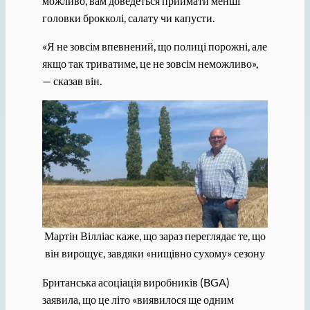
можливо, вам доведеться приймати менші
головки брокколі, салату чи капусти.
«Я не зовсім впевнений, що полиці порожні, але
якщо так триватиме, це не зовсім неможливо»,
— сказав він.
Мартін Вілліас каже, що зараз переглядає те, що
він вирощує, завдяки «нищівно сухому» сезону
Британська асоціація виробників (BGA)
заявила, що це літо «виявилося ще одним