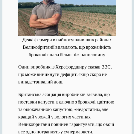
Деякі фермери в найпосушливіших районах
Великобританії виявляють, що врожайність
брокколі впала більш ніж наполовину
Один виробник із Херефордширу сказав BBC,
що може виникнути дефіцит, якщо скоро не
випаде тривалий дощ.
Британська асоціація виробників заявила, що
поставки капусти, включно з брокколі, цвітною
та білокачанною капустою, «недостатні», але
кращий урожай у вологих частинах
Великобританії повинен гарантувати, що овочі
все одно потраплять у супермаркети.