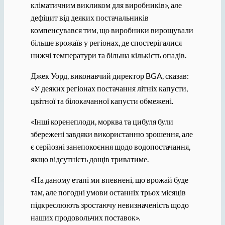
кліматичним викликом для виробників», але
дефіцит від деяких постачальників
компенсувався тим, що виробники вирощували
більше врожаїв у регіонах, де спостерігалися
нижчі температури та більша кількість опадів.
Джек Уорд, виконавчий директор BGA, сказав:
«У деяких регіонах постачання літніх капусти,
цвітної та білокачанної капусти обмежені.
«Інші коренеплоди, морква та цибуля були
збережені завдяки використанню зрошення, але
є серйозні занепокоєння щодо водопостачання,
якщо відсутність дощів триватиме.
«На даному етапі ми впевнені, що врожай буде
там, але погодні умови останніх трьох місяців
підкреслюють зростаючу невизначеність щодо
наших продовольчих поставок».