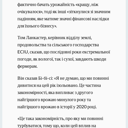
фактично бачать урожайність «кращу, ніж
очікувалося», тоді як інші «зіткнулися зі значним
падінням, яке матиме значні фінансові наслідки
для їхнього бізнесу».
Том Ланкастер, керівник відділу землі,
продовольства та сільського господарства
ECIU, сказав, що послідовні роки екстремальної
погоди, як вологої, так і сухої, завдають шкоди
фермерам.
Він сказав Бі-бі-сі: «Я не думаю, що ми повинні
дивитися на цей рік ізольовано. Це частина
закономірності, яка випливає з другого
найгіршого врожаю минулого року та
найгіршого врожаю в історії у 2020 році.
«Це така закономірність, про яку ми повинні
турбуватися, тому що, коли цей вплив на