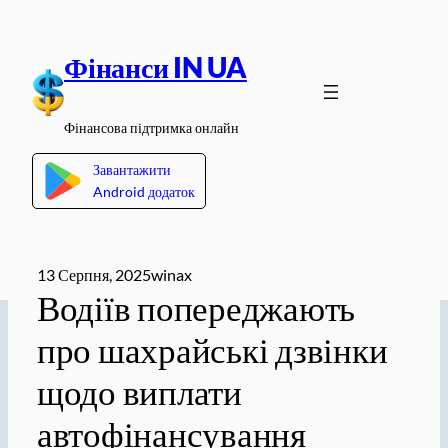
Перейти
до
Фінанси IN UA
вмісту
Фінансова підтримка онлайн
Завантажити
Android додаток
13 Серпня, 2025
winax
Водіїв попереджають
про шахрайські дзвінки
щодо виплати
автофінансування