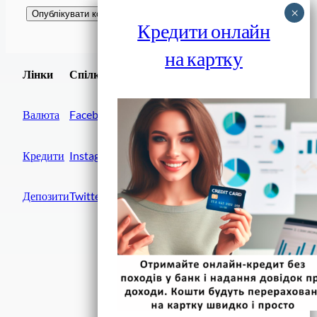
Кредити онлайн
на картку
Завантажити
Лінки
Спілки
Android додаток
Валюта
Facebook
Кредити
Instagram
Депозити
Twitter
Фінанси IN UA
вулиця Хрещатик, 14
Київ, 01001
Україна