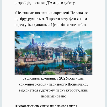
розробці», — сказав Д’Амаро в суботу.
«Це означає, що плани накреслені. Це означає,
що бруд рухається. Я просто хочу бути ясним
перед усіма фанатами. Це не блакитне небо».
За словами компанії, у 2026 році «Світ
крижаного серця» паризького Діснейленду
відкриється у другому парку курорту, який
перейменовано
Шквал анонсів у вихідні з’явився після