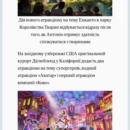
Дія нового атракціону на тему Енканто в парку
Королівства Тварин відбувається відразу після
того, як Антоніо отримує здатність
спілкуватися з тваринами
На західному узбережжі США оригінальний
курорт Діснейленд у Каліфорнії додасть два
атракціони на тему супергероїв, водний
атракціон «Аватар» і перший атракціон
компанії «Коко».