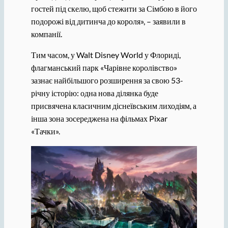
гостей під скелю, щоб стежити за Сімбою в його
подорожі від дитинча до короля», – заявили в
компанії.
Тим часом, у Walt Disney World у Флориді,
флагманський парк «Чарівне королівство»
зазнає найбільшого розширення за свою 53-
річну історію: одна нова ділянка буде
присвячена класичним діснеївським лиходіям, а
інша зона зосереджена на фільмах Pixar
«Тачки».