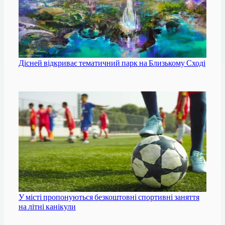
Дісней відкриває тематичний парк на Близькому Сході
У місті пропонуються безкоштовні спортивні заняття
на літні канікули