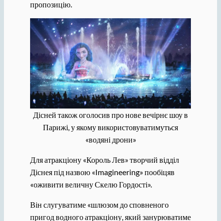
пропозицію.
Дісней також оголосив про нове вечірнє шоу в
Парижі, у якому використовуватимуться
«водяні дрони»
Для атракціону «Король Лев» творчий відділ
Діснея під назвою «Imagineering» пообіцяв
«оживити величну Скелю Гордості».
Він слугуватиме «шлюзом до сповненого
пригод водного атракціону, який занурюватиме