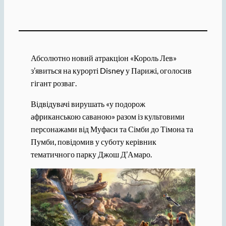
Абсолютно новий атракціон «Король Лев»
з’явиться на курорті Disney у Парижі, оголосив
гігант розваг.
Відвідувачі вирушать «у подорож
африканською саваною» разом із культовими
персонажами від Муфаси та Сімби до Тімона та
Пумби, повідомив у суботу керівник
тематичного парку Джош Д’Амаро.