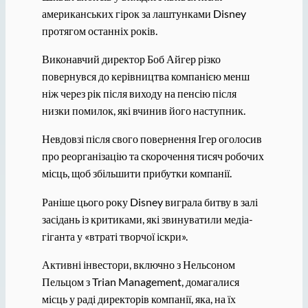
американських гірок за лаштунками Disney
протягом останніх років.
Виконавчий директор Боб Айгер різко
повернувся до керівництва компанією менш
ніж через рік після виходу на пенсію після
низки помилок, які вчинив його наступник.
Невдовзі після свого повернення Ігер оголосив
про реорганізацію та скорочення тисяч робочих
місць, щоб збільшити прибутки компанії.
Раніше цього року Disney виграла битву в залі
засідань із критиками, які звинуватили медіа-
гіганта у «втраті творчої іскри».
Активні інвестори, включно з Нельсоном
Пельцом з Trian Management, домагалися
місць у раді директорів компанії, яка, на їх