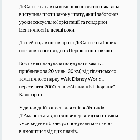
ДеСантіс напав на компанію після того, як вона
виступила проти закону штату, який забороняв
уроки сексуальної орієнтації та гендерної
ідентичності в перші роки.
Дісней подав позов проти ДеСантіса та інших
посадових осіб згідно з Першою поправкою.
Компанія планувала побудувати кампус
приблизно за 20 миль (30 км) від гігантського
тематичного парку Walt Disney World і
переселити 2000 співробітників із Південної
Каліфорнії.
У доповідній записці для співробітників
Д’Амаро сказав, що «нове керівництво та зміна
умов ведення бізнесу» спонукали компанію
відмовитися від цих планів.