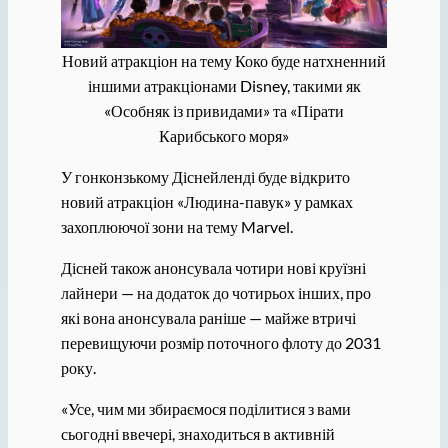
Новий атракціон на тему Коко буде натхненний
іншими атракціонами Disney, такими як
«Особняк із привидами» та «Пірати
Карибського моря»
У гонконзькому Діснейленді буде відкрито
новий атракціон «Людина-павук» у рамках
захоплюючої зони на тему Marvel.
Дісней також анонсувала чотири нові круїзні
лайнери — на додаток до чотирьох інших, про
які вона анонсувала раніше — майже втричі
перевищуючи розмір поточного флоту до 2031
року.
«Усе, чим ми збираємося поділитися з вами
сьогодні ввечері, знаходиться в активній