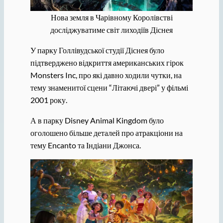
Нова земля в Чарівному Королівстві
досліджуватиме світ лиходіїв Діснея
У парку Голлівудської студії Діснея було
підтверджено відкриття американських гірок
Monsters Inc, про які давно ходили чутки, на
тему знаменитої сцени “Літаючі двері” у фільмі
2001 року.
А в парку Disney Animal Kingdom було
оголошено більше деталей про атракціони на
тему Encanto та Індіани Джонса.