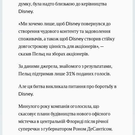
думку, була надто близькою до керівництва
Disney.
«Ми хочемо лише, щоб Disney повернувся до
створення чудового контенту та задоволення
споживачів, а також щоб Disney створив стійку
довгострокову цінність для акціонерів», —
сказав Пельц на зборах акціонерів.
За даними джерела, знайомого з результатами,
Пельц підтримав лише 31% поданих голосів.
Але ця битва викликала питання про боротьбу в
Disney.
Минулого року компанія оголосила, що
скасовує плани будівництва нового офісного
містечка в центральній Флориді після річної
суперечки з губернатором Роном ДеСантісом.