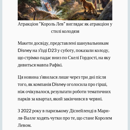
Атракціон “Король Лев” виглядає як атракціон у
стилі колодязя
Макети досвіду, представлені шанувальникам
Disney на з’їзді D23 у суботу, показали колоду,
що стрімко падає вниз по Скелі Гордості, на яку
дивиться мавпа Рафікі.
Ця новина з’явилася лише через три дні після
того, як компанія Disney оголосила про гірші,
ніж очікувалося, результати роботи тематичних
парків за квартал, який закінчився в червні.
З 2022 року в паризькому Діснейленді в Марн-
ля-Валле ходять чутки про те, що стане Королем
Левом.