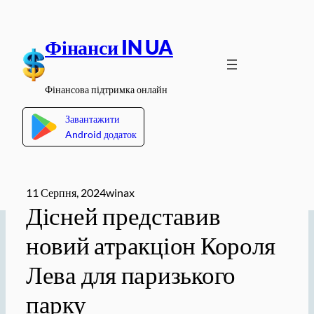
Перейти
до
Фінанси IN UA
вмісту
Фінансова підтримка онлайн
Завантажити
Android додаток
11 Серпня, 2024
winax
Дісней представив
новий атракціон Короля
Лева для паризького
парку