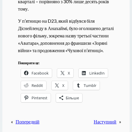
кварталі – порівняно з 30% лише десять років
тому.
У п’ятницю на D23, який відбувся біля
Діснейленду в Анахаймі, було оголошено деталі
нового фільму, зокрема назву третьої частини
«Аватара», доповнення до франшизи «Зоряні
війни» та продовження «Чухової п’ятниці».
Поширити це:
Facebook
X
LinkedIn
Reddit
X
Tumblr
Pinterest
Більше
«
Попередній
Наступний
»