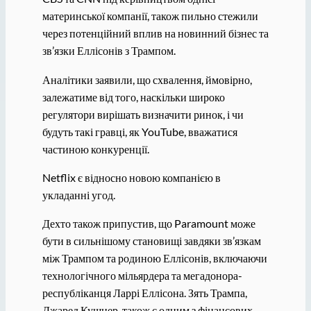
материнської компанії, також пильно стежили
через потенційний вплив на новинний бізнес та
зв’язки Еллісонів з Трампом.
Аналітики заявили, що схвалення, ймовірно,
залежатиме від того, наскільки широко
регулятори вирішать визначити ринок, і чи
будуть такі гравці, як YouTube, вважатися
частиною конкуренції.
Netflix є відносно новою компанією в
укладанні угод.
Дехто також припустив, що Paramount може
бути в сильнішому становищі завдяки зв’язкам
між Трампом та родиною Еллісонів, включаючи
технологічного мільярдера та мегадонора-
республіканця Ларрі Еллісона. Зять Трампа,
Джаред Кушнер, також є одним з фінансових