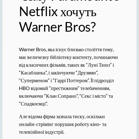
Netflix хочуть
Warner Bros?
Warner Bros, яка існує близько століття тому,
має величезну бібліотеку контенту, починаючи
від класичних фільмів, таких як “Луні Тюнз” і
“Касабланка”, і закінчуючи “Друзями”,
“Суперменом” і “Гаррі Поттером”. Її підрозділ
HBO відомий “престижним” телебаченням,
включаючи “Клан Сопрано”, “Секс і місто” та
“Спадкоємці”.
Але відома фірма зазнала тиску, оскільки
онлайн-стрімінг порушив роботу кіно- та
телевізійної індустрії.