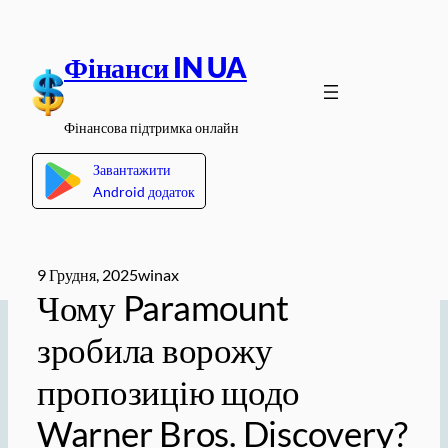
Перейти
до
Фінанси IN UA
вмісту
Фінансова підтримка онлайн
Завантажити
Android додаток
9 Грудня, 2025
winax
Чому Paramount
зробила ворожу
пропозицію щодо
Warner Bros. Discovery?