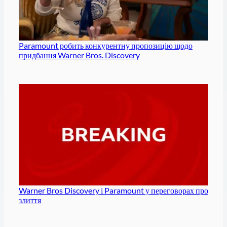
Paramount робить конкурентну пропозицію щодо
придбання Warner Bros. Discovery
Warner Bros Discovery і Paramount у переговорах про
злиття