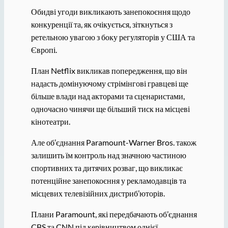
Обидві угоди викликають занепокоєння щодо
конкуренції та, як очікується, зіткнуться з
ретельною увагою з боку регуляторів у США та
Європі.
План Netflix викликав попередження, що він
надасть домінуючому стрімінгові гравцеві ще
більше влади над акторами та сценаристами,
одночасно чинячи ще більший тиск на місцеві
кінотеатри.
Але об’єднання Paramount-Warner Bros. також
залишить їм контроль над значною частиною
спортивних та дитячих розваг, що викликає
потенційне занепокоєння у рекламодавців та
місцевих телевізійних дистриб’юторів.
Плани Paramount, які передбачають об’єднання
CBS та CNN під керівництвом однієї