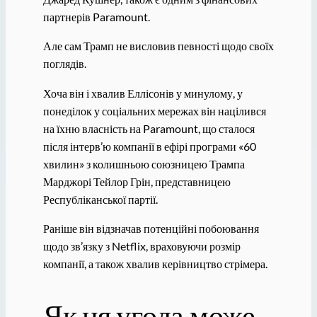
партнерів Paramount.
Але сам Трамп не висловив певності щодо своїх
поглядів.
Хоча він і хвалив Еллісонів у минулому, у
понеділок у соціальних мережах він націлився
на їхню власність на Paramount, що сталося
після інтерв’ю компанії в ефірі програми «60
хвилин» з колишньою союзницею Трампа
Марджорі Тейлор Грін, представницею
Республіканської партії.
Раніше він відзначав потенційні побоювання
щодо зв’язку з Netflix, враховуючи розмір
компанії, а також хвалив керівництво стрімера.
Як ця угода може