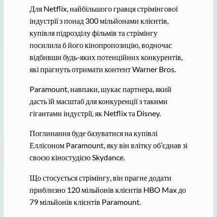
Для Netflix, найбільшого гравця стрімінгової
індустрії з понад 300 мільйонами клієнтів,
купівля підрозділу фільмів та стрімінгу
посилила б його кінопропозицію, водночас
відбивши будь-яких потенційних конкурентів,
які прагнуть отримати контент Warner Bros.
Paramount, навпаки, шукає партнера, який
дасть їй масштаб для конкуренції з такими
гігантами індустрії, як Netflix та Disney.
Поглинання буде базуватися на купівлі
Еллісоном Paramount, яку він влітку об’єднав зі
своєю кіностудією Skydance.
Що стосується стрімінгу, він прагне додати
приблизно 120 мільйонів клієнтів HBO Max до
79 мільйонів клієнтів Paramount.