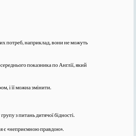
вних потреб, наприклад, вони не можуть
 середнього показника по Англії, який
м, і її можна змінити.
групу з питань дитячої бідності.
ація є «неприємною правдою».