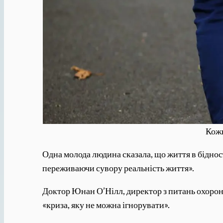
Кожн
Одна молода людина сказала, що життя в біднос
переживаючи сувору реальність життя».
Доктор Юнан О’Нілл, директор з питань охорони 
«криза, яку не можна ігнорувати».