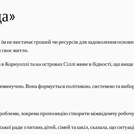
да»
ли їм не вистачає грошей чи ресурсів для задоволення осно
 своє житло.
 в Корнуоллі та на островах Сіллі живе в бідності, що вище
 є неминучою. Вона формується політикою, системою та виборо
проблеми, зокрема пропозицію створити міжвідомчу робочу 
ської ради з питань дітей, сімей та шкіл, сказала, що ситу