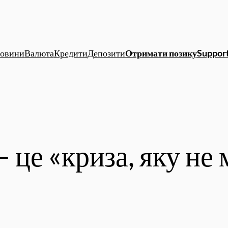
овини
Валюта
Кредити
Депозити
Отримати позику
Support
– це «криза, яку не