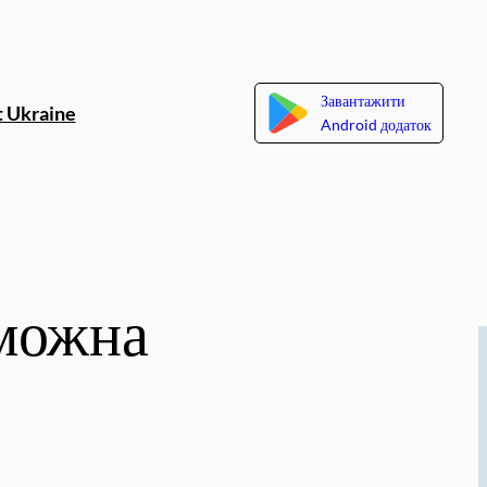
Завантажити
 Ukraine
Android додаток
 можна