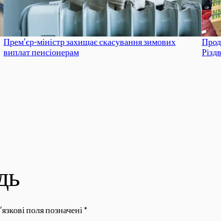
Прем’єр-міністр захищає скасування зимових
Прод
виплат пенсіонерам
Різд
дь
’язкові поля позначені
*