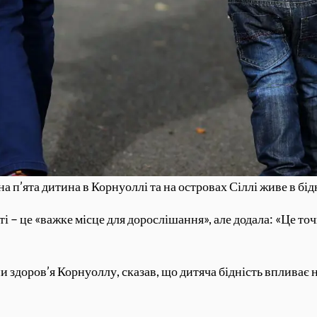
а п’ята дитина в Корнуоллі та на островах Сіллі живе в бід
ті – це «важке місце для дорослішання», але додала: «Це 
здоров’я Корнуоллу, сказав, що дитяча бідність впливає на