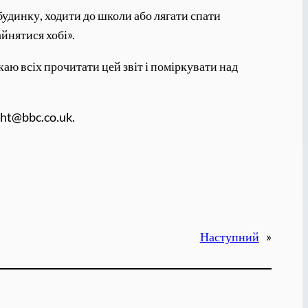
будинку, ходити до школи або лягати спати
йнятися хобі».
каю всіх прочитати цей звіт і поміркувати над
ight@bbc.co.uk.
Наступний
»