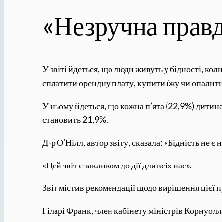
«Незручна прав
У звіті йдеться, що люди живуть у бідності, ко
сплатити орендну плату, купити їжу чи опалити
У ньому йдеться, що кожна п’ята (22,9%) дитина
становить 21,9%.
Д-р О’Нілл, автор звіту, сказала: «Бідність не
«Цей звіт є закликом до дії для всіх нас».
Звіт містив рекомендації щодо вирішення цієї 
Гіларі Франк, член кабінету міністрів Корнуолл