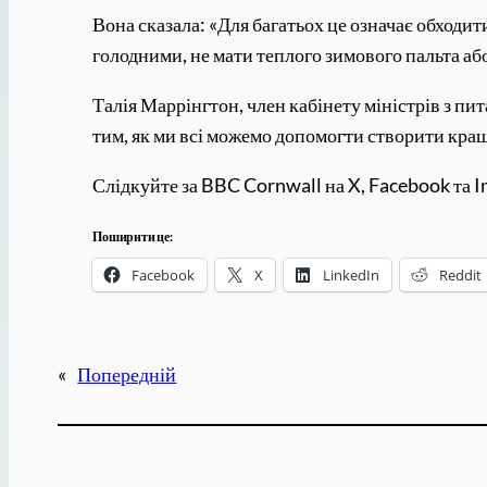
Вона сказала: «Для багатьох це означає обходит
голодними, не мати теплого зимового пальта аб
Талія Маррінгтон, член кабінету міністрів з пит
тим, як ми всі можемо допомогти створити кращ
Слідкуйте за BBC Cornwall на X, Facebook та In
Поширити це:
Facebook
X
LinkedIn
Reddit
«
Попередній