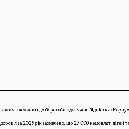
іновим закликом» до боротьби з дитячою бідністю в Корнуол
доров’я за 2025 рік зазначено, що 27 000 немовлят, дітей т