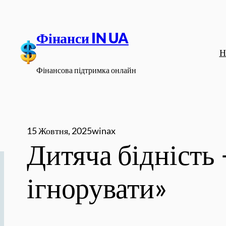
Перейти
до
Фінанси IN UA
вмісту
Н
Фінансова підтримка онлайн
15 Жовтня, 2025
winax
Дитяча бідність 
ігнорувати»