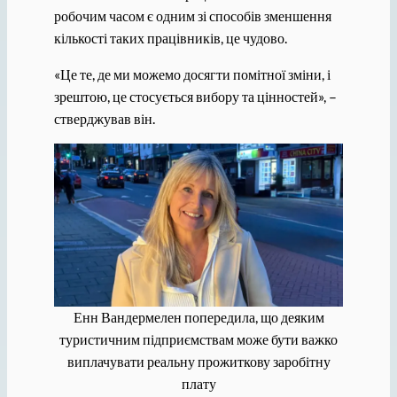
робочим часом є одним зі способів зменшення
кількості таких працівників, це чудово.
«Це те, де ми можемо досягти помітної зміни, і
зрештою, це стосується вибору та цінностей», –
стверджував він.
Енн Вандермелен попередила, що деяким
туристичним підприємствам може бути важко
виплачувати реальну прожиткову заробітну
плату