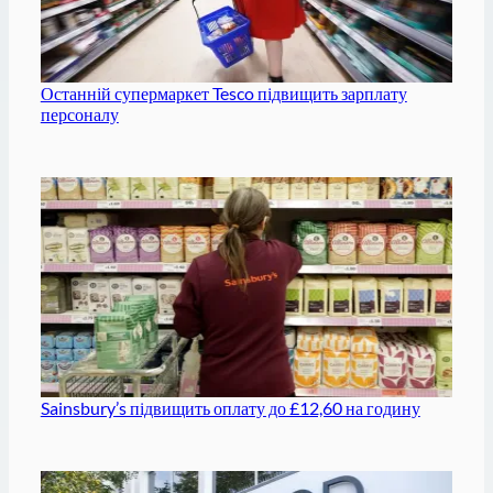
Останній супермаркет Tesco підвищить зарплату
персоналу
Sainsbury’s підвищить оплату до £12,60 на годину