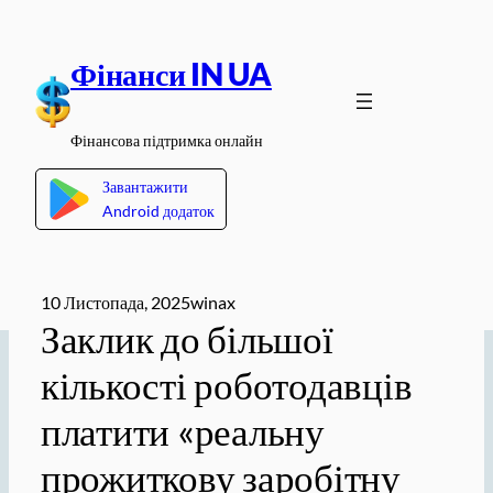
Перейти
до
Фінанси IN UA
вмісту
Фінансова підтримка онлайн
Завантажити
Android додаток
10 Листопада, 2025
winax
Заклик до більшої
кількості роботодавців
платити «реальну
прожиткову заробітну