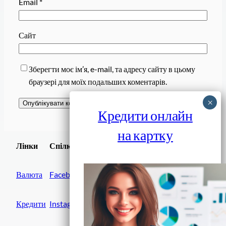
Email
*
Сайт
Зберегти моє ім’я, e-mail, та адресу сайту в цьому
браузері для моїх подальших коментарів.
Кредити онлайн
на картку
Завантажити
Лінки
Спілки
Android додаток
Валюта
Facebook
Кредити
Instagram