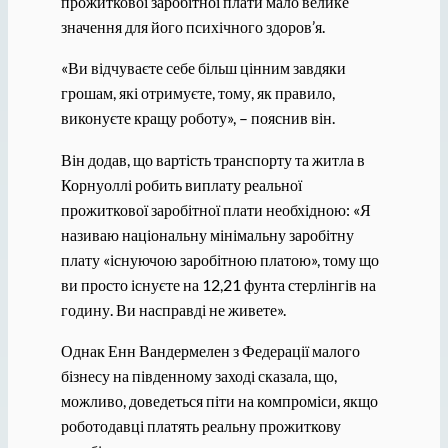
прожиткової заробітної плати мало велике
значення для його психічного здоров’я.
«Ви відчуваєте себе більш цінним завдяки
грошам, які отримуєте, тому, як правило,
виконуєте кращу роботу», – пояснив він.
Він додав, що вартість транспорту та житла в
Корнуоллі робить виплату реальної
прожиткової заробітної плати необхідною: «Я
називаю національну мінімальну заробітну
плату «існуючою заробітною платою», тому що
ви просто існуєте на 12,21 фунта стерлінгів на
годину. Ви насправді не живете».
Однак Енн Вандермелен з Федерації малого
бізнесу на південному заході сказала, що,
можливо, доведеться піти на компроміси, якщо
роботодавці платять реальну прожиткову