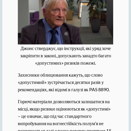
Джонс стверджує, що інструкції, які уряд хоче
закріпити в законі, допускають занадто багато
«допустимих» ризиків пожежі.
Захисники облицювання кажуть, що слово
«допустимий» зустрічається десятки разів у
рекомендаціях, які відомі в галузі як PAS 8890.
Горючі матеріали дозволяються залишатися на
місці, якщо ризики оцінюються як «допустимі»
– це означає, що під час стандартного
випробування на вогнестійкість полум’я не
поширюється далі одного поверху протягом 15