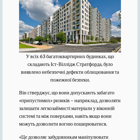
У всіх 63 багатоквартирних будинках, що
складають Іст-Віллідж Стратфорда, було
виявлено небезпечні дефекти облицювання та
пожежної безпеки.
Він стверджує, що вони допускають забагато
«припустимих» ризиків – наприклад, дозволяти
залишати легкозаймисті матеріали у віконній
системі та між поверхами, навіть якщо вони
можуть дозволити вогню поширюватися.
«Це дозволяє забудовникам маніпулювати