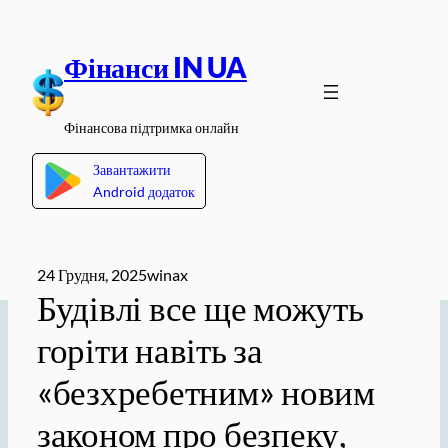
Перейти
до
Фінанси IN UA
вмісту
Фінансова підтримка онлайн
Завантажити
Android додаток
24 Грудня, 2025
winax
Будівлі все ще можуть
горіти навіть за
«безхребетним» новим
законом про безпеку,