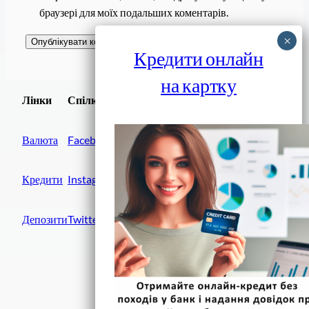
браузері для моїх подальших коментарів.
Кредити онлайн
на картку
Завантажити
Лінки
Спілки
Android додаток
Валюта
Facebook
Кредити
Instagram
Депозити
Twitter
Фінанси IN UA
вулиця Хрещатик, 14
Київ, 01001