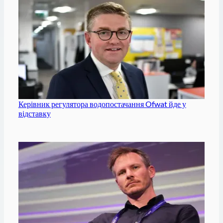
Керівник регулятора водопостачання Ofwat йде у
відставку