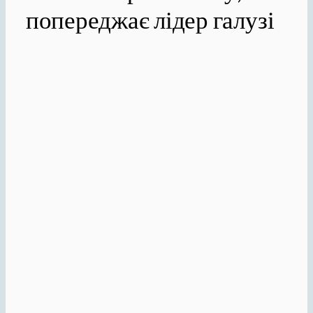
попереджає лідер галузі