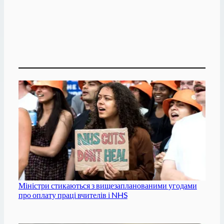
Міністри стикаються з вищезапланованими угодами
про оплату праці вчителів і NHS