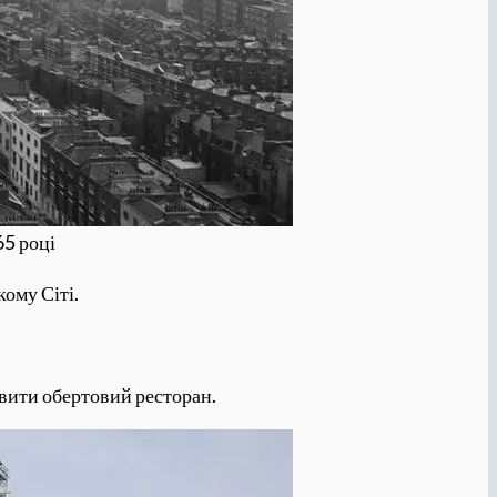
65 році
ому Сіті.
овити обертовий ресторан.