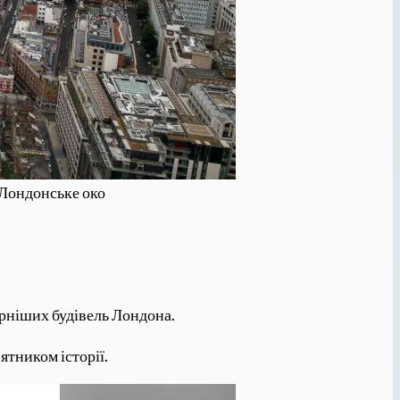
 Лондонське око
ворніших будівель Лондона.
’ятником історії.