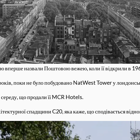
ю вперше назвали Поштовою вежею, коли її відкрили в 19
років, поки не було побудовано NatWest Tower у лондонськ
 середу, що продали її MCR Hotels.
ітектурної спадщини C20, яка каже, що сподівається відн