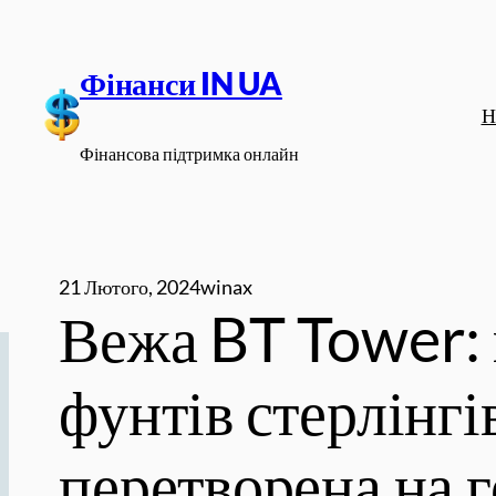
Перейти
до
Фінанси IN UA
вмісту
Н
Фінансова підтримка онлайн
21 Лютого, 2024
winax
Вежа BT Tower: 
фунтів стерлінгі
перетворена на 