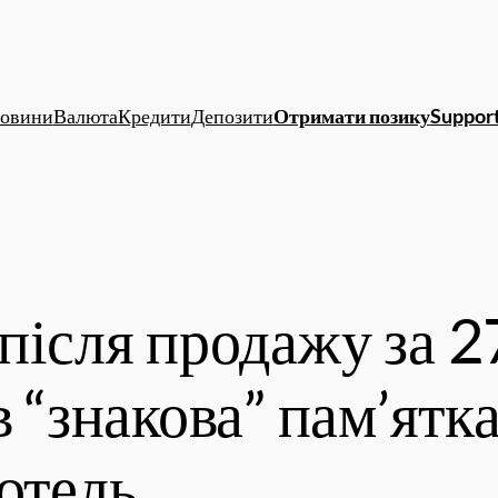
овини
Валюта
Кредити
Депозити
Отримати позику
Support
після продажу за 2
в “знакова” пам’ятк
готель