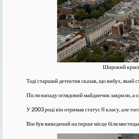
Широкий краєви
Тоді старший детектив сказав, що вибух, який ст
Після нападу оглядовий майданчик закрили, а о
У 2003 році він отримав статус II класу, але т
Він був виведений на перше місце біля мистецько