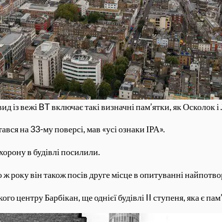
д із вежі BT включає такі визначні пам’ятки, як Осколок і
ався на 33-му поверсі, мав «усі ознаки ІРА».
хорону в будівлі посилили.
ого ж року він також посів друге місце в опитуванні найпот
го центру Барбікан, ще однієї будівлі II ступеня, яка є пам