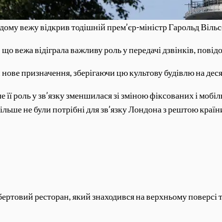
дому вежу відкрив тодішній прем’єр-міністр Гарольд Віль
о вежа відіграла важливу роль у передачі дзвінків, повідо
ове призначення, зберігаючи цю культову будівлю на десят
 її роль у зв’язку зменшилася зі зміною фіксованих і мобіл
більше не були потрібні для зв’язку Лондона з рештою країн
бертовий ресторан, який знаходився на верхньому поверсі та