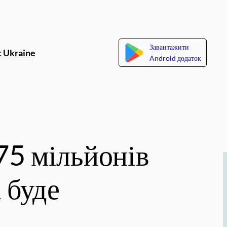
Завантажити
 Ukraine
Android додаток
75 мільйонів
а буде