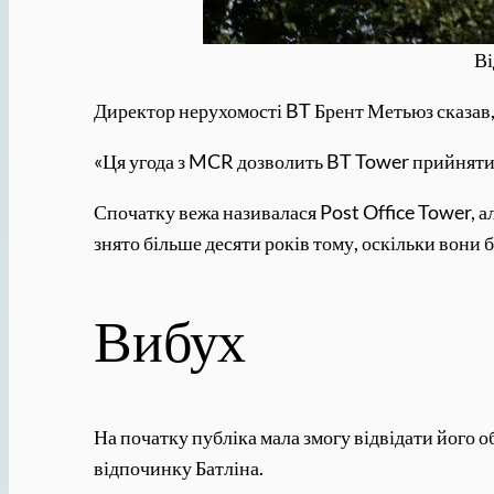
Ві
Директор нерухомості BT Брент Метьюз сказав, щ
«Ця угода з MCR дозволить BT Tower прийняти н
Спочатку вежа називалася Post Office Tower, але
знято більше десяти років тому, оскільки вони 
Вибух
На початку публіка мала змогу відвідати його о
відпочинку Батліна.