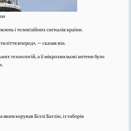
сон
млень і телевізійних сигналів країни.
иліття вперед», — сказав він.
ьних технологій, а її мікрохвильові антени було
и.
 яким керував Біллі Батлін, із таборів