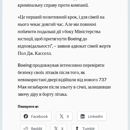
кримінальну справу проти компанії.
«Це перший позитивний крок, і для сімей на
нього чекає довгий час. Але ми повинні
побачити подальші дії з боку Міністерства
юстиції, щоб притягнути Boeing до
відповідальності”, – заявив адвокат сімей жертв
Пол Дж. Касселл.
Boeing продовжував інтенсивно перевіряти
безпеку своїх літаків після того, як
невикористані двері відійшли від нового 737
Max незабаром після зльоту в січні, залишивши
зяючу діру в борту літака.
Поширити це:
Facebook
X
LinkedIn
Reddit
X
Tumblr