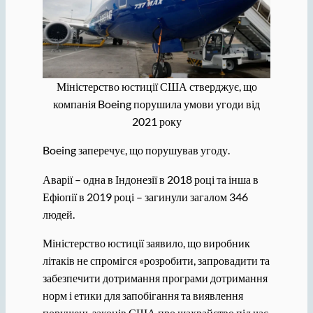
Міністерство юстиції США стверджує, що
компанія Boeing порушила умови угоди від
2021 року
Boeing заперечує, що порушував угоду.
Аварії – одна в Індонезії в 2018 році та інша в
Ефіопії в 2019 році – загинули загалом 346
людей.
Міністерство юстиції заявило, що виробник
літаків не спромігся «розробити, запровадити та
забезпечити дотримання програми дотримання
норм і етики для запобігання та виявлення
порушень законів США про шахрайство під час