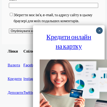
Зберегти моє ім’я, e-mail, та адресу сайту в цьому
браузері для моїх подальших коментарів.
Кредити онлайн
на картку
Завантажити
Лінки
Спілки
Android додаток
Валюта
Facebook
Кредити
Instagram
Депозити
Twitter
Фінанси IN UA