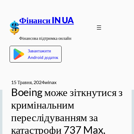
Перейти
до
Фінанси IN UA
вмісту
Фінансова підтримка онлайн
Завантажити
Android додаток
15 Травня, 2024
winax
Boeing може зіткнутися з
кримінальним
переслідуванням за
катастрофи 737 Max,