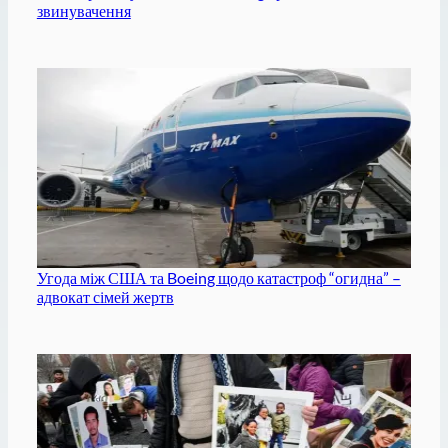
звинувачення
Угода між США та Boeing щодо катастроф “огидна” –
адвокат сімей жертв