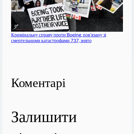
Кримінальну справу проти Boeing, пов’язану зі
смертельними катастрофами 737, знято
Коментарі
Залишити