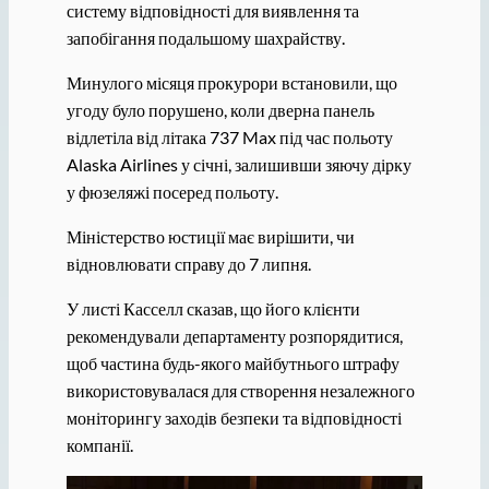
систему відповідності для виявлення та
запобігання подальшому шахрайству.
Минулого місяця прокурори встановили, що
угоду було порушено, коли дверна панель
відлетіла від літака 737 Max під час польоту
Alaska Airlines у січні, залишивши зяючу дірку
у фюзеляжі посеред польоту.
Міністерство юстиції має вирішити, чи
відновлювати справу до 7 липня.
У листі Касселл сказав, що його клієнти
рекомендували департаменту розпорядитися,
щоб частина будь-якого майбутнього штрафу
використовувалася для створення незалежного
моніторингу заходів безпеки та відповідності
компанії.