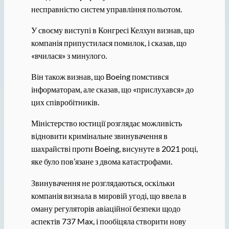
несправністю систем управління польотом.
У своєму виступі в Конгресі Келхун визнав, що
компанія припустилася помилок, і сказав, що
«вчилася» з минулого.
Він також визнав, що Boeing помстився
інформаторам, але сказав, що «прислухався» до
цих співробітників.
Міністерство юстиції розглядає можливість
відновити кримінальне звинувачення в
шахрайстві проти Boeing, висунуте в 2021 році,
яке було пов’язане з двома катастрофами.
Звинувачення не розглядаються, оскільки
компанія визнала в мировій угоді, що ввела в
оману регуляторів авіаційної безпеки щодо
аспектів 737 Max, і пообіцяла створити нову