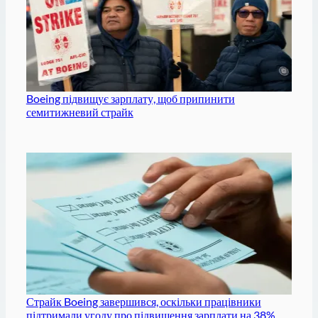
Boeing підвищує зарплату, щоб припинити
семитижневий страйк
Страйк Boeing завершився, оскільки працівники
підтримали угоду про підвищення зарплати на 38%