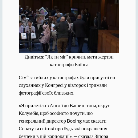
Дивіться: “Як ти міг” кричить мати жертви
катастрофи Боїнга
Сім’ї загиблих у катастрофах були присутні на
слуханнях у Конгресі у вівторок і тримали
фотографії своїх близьких.
«Я прилетіла з Англії до Вашингтона, округ
Колумбія, щоб особисто почути, що
генеральний директор Boeing має сказати
Сенату та світові про будь-які покращення
безпеки в цій корпорації», — сказала Зіпора