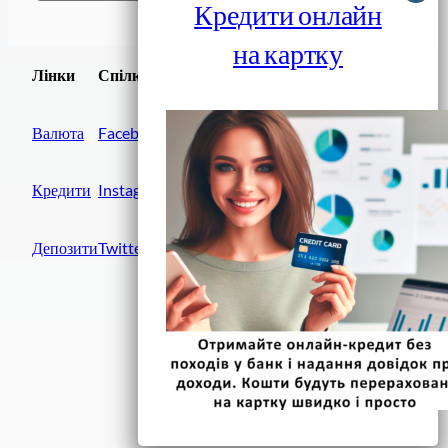
Кредити онлайн
на картку
Завантажити
Лінки
Спілки
Android додаток
Валюта
Facebook
Кредити
Instagram
Депозити
Twitter
Фінанси IN UA
вулиця Хрещатик, 14
Київ, 01001
Україна