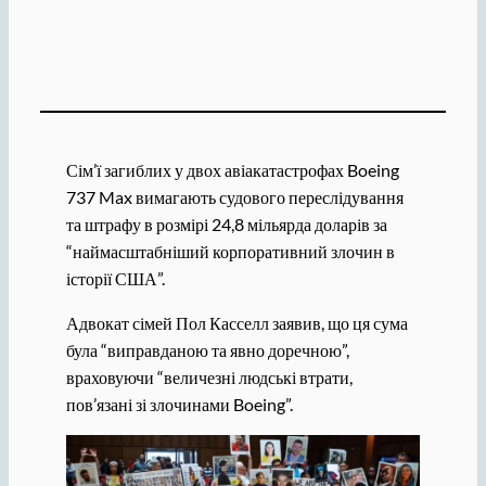
Сім’ї загиблих у двох авіакатастрофах Boeing
737 Max вимагають судового переслідування
та штрафу в розмірі 24,8 мільярда доларів за
“наймасштабніший корпоративний злочин в
історії США”.
Адвокат сімей Пол Касселл заявив, що ця сума
була “виправданою та явно доречною”,
враховуючи “величезні людські втрати,
пов’язані зі злочинами Boeing”.