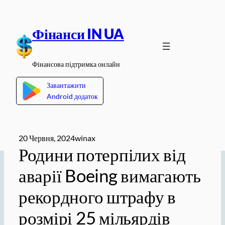
Перейти
до
Фінанси IN UA
вмісту
Фінансова підтримка онлайн
Завантажити
Android додаток
20 Червня, 2024
winax
Родини потерпілих від
аварії Boeing вимагають
рекордного штрафу в
розмірі 25 мільярдів