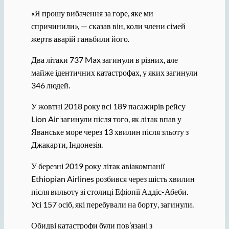
«Я прошу вибачення за горе, яке ми
спричинили», — сказав він, коли члени сімей
жертв аварій ганьбили його.
Два літаки 737 Max загинули в різних, але
майже ідентичних катастрофах, у яких загинули
346 людей.
У жовтні 2018 року всі 189 пасажирів рейсу
Lion Air загинули після того, як літак впав у
Яванське море через 13 хвилин після зльоту з
Джакарти, Індонезія.
У березні 2019 року літак авіакомпанії
Ethiopian Airlines розбився через шість хвилин
після вильоту зі столиці Ефіопії Аддіс-Абеби.
Усі 157 осіб, які перебували на борту, загинули.
Обидві катастрофи були пов’язані з