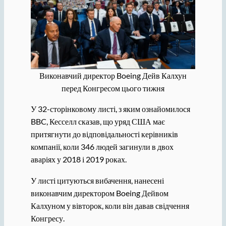
Виконавчий директор Boeing Дейв Калхун
перед Конгресом цього тижня
У 32-сторінковому листі, з яким ознайомилося
BBC, Кесселл сказав, що уряд США має
притягнути до відповідальності керівників
компанії, коли 346 людей загинули в двох
аваріях у 2018 і 2019 роках.
У листі цитуються вибачення, нанесені
виконавчим директором Boeing Дейвом
Калхуном у вівторок, коли він давав свідчення
Конгресу.