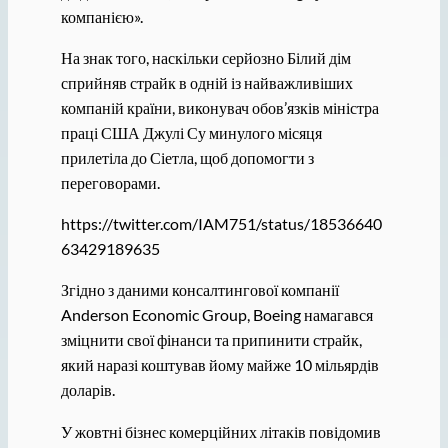
компанією».
На знак того, наскільки серйозно Білий дім
сприйняв страйк в одній із найважливіших
компаній країни, виконувач обов’язків міністра
праці США Джулі Су минулого місяця
прилетіла до Сіетла, щоб допомогти з
переговорами.
https://twitter.com/IAM751/status/18536640
63429189635
Згідно з даними консалтингової компанії
Anderson Economic Group, Boeing намагався
зміцнити свої фінанси та припинити страйк,
який наразі коштував йому майже 10 мільярдів
доларів.
У жовтні бізнес комерційних літаків повідомив