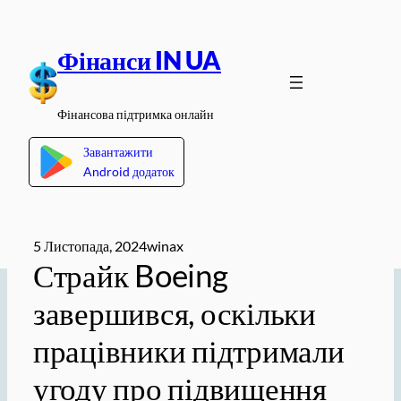
Перейти
до
Фінанси IN UA
вмісту
Фінансова підтримка онлайн
Завантажити
Android додаток
5 Листопада, 2024
winax
Страйк Boeing
завершився, оскільки
працівники підтримали
угоду про підвищення