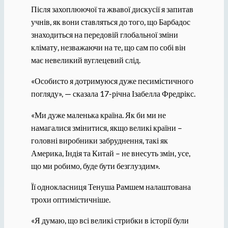
Після захоплюючої та жвавої дискусії я запитав
учнів, як вони ставляться до того, що Барбадос
знаходиться на передовій глобальної зміни
клімату, незважаючи на те, що сам по собі він
має невеликий вуглецевий слід.
«Особисто я дотримуюся дуже песимістичного
погляду», — сказала 17-річна Ізабелла Фредрікс.
«Ми дуже маленька країна. Як би ми не
намагалися змінитися, якщо великі країни –
головні виробники забруднення, такі як
Америка, Індія та Китай – не внесуть змін, усе,
що ми робимо, буде бути безглуздим».
Її однокласниця Тенуша Рамшем налаштована
трохи оптимістичніше.
«Я думаю, що всі великі стрибки в історії були