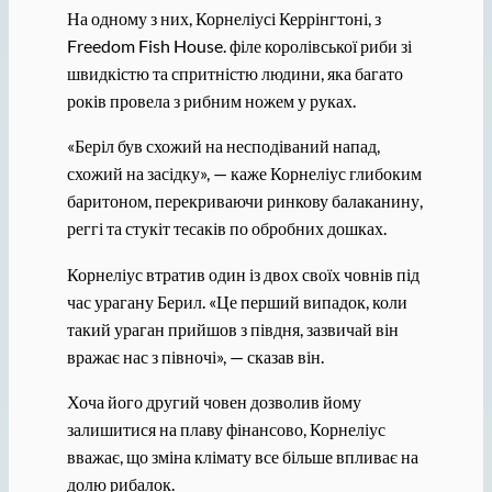
На одному з них, Корнеліусі Керрінгтоні, з
Freedom Fish House. філе королівської риби зі
швидкістю та спритністю людини, яка багато
років провела з рибним ножем у руках.
«Беріл був схожий на несподіваний напад,
схожий на засідку», — каже Корнеліус глибоким
баритоном, перекриваючи ринкову балаканину,
реггі та стукіт тесаків по обробних дошках.
Корнеліус втратив один із двох своїх човнів під
час урагану Берил. «Це перший випадок, коли
такий ураган прийшов з півдня, зазвичай він
вражає нас з півночі», — сказав він.
Хоча його другий човен дозволив йому
залишитися на плаву фінансово, Корнеліус
вважає, що зміна клімату все більше впливає на
долю рибалок.