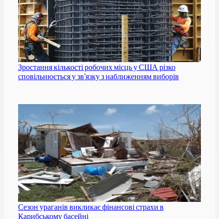
Зростання кількості робочих місць у США різко
сповільнюється у зв’язку з наближенням виборів
Сезон ураганів викликає фінансові страхи в
Карибському басейні