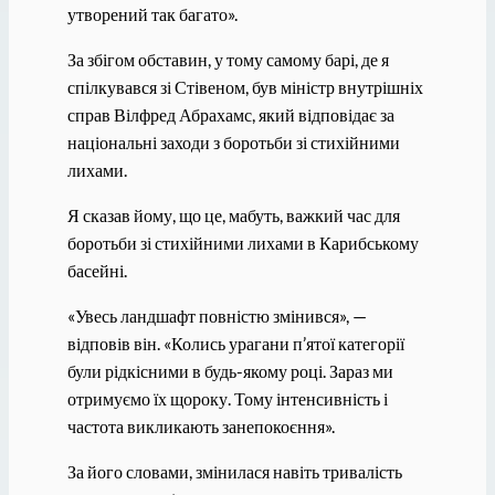
утворений так багато».
За збігом обставин, у тому самому барі, де я
спілкувався зі Стівеном, був міністр внутрішніх
справ Вілфред Абрахамс, який відповідає за
національні заходи з боротьби зі стихійними
лихами.
Я сказав йому, що це, мабуть, важкий час для
боротьби зі стихійними лихами в Карибському
басейні.
«Увесь ландшафт повністю змінився», —
відповів він. «Колись урагани п’ятої категорії
були рідкісними в будь-якому році. Зараз ми
отримуємо їх щороку. Тому інтенсивність і
частота викликають занепокоєння».
За його словами, змінилася навіть тривалість