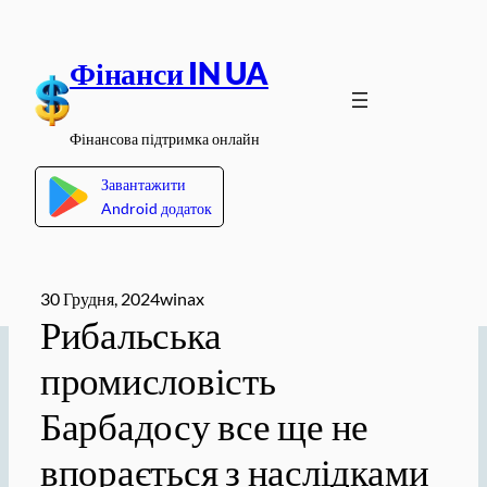
Перейти
до
Фінанси IN UA
вмісту
Фінансова підтримка онлайн
Завантажити
Android додаток
30 Грудня, 2024
winax
Рибальська
промисловість
Барбадосу все ще не
впорається з наслідками