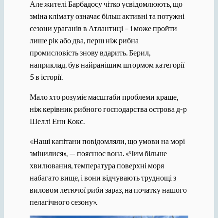
Але жителі Барбадосу чітко усвідомлюють, що
зміна клімату означає більш активні та потужні
сезони ураганів в Атлантиці – і може пройти
лише рік або два, перш ніж рибна
промисловість знову вдарить. Берил,
наприклад, був найранішим штормом категорії
5 в історії.
Мало хто розуміє масштаби проблеми краще,
ніж керівник рибного господарства острова д-р
Шеллі Енн Кокс.
«Наші капітани повідомляли, що умови на морі
змінилися», — пояснює вона. «Чим більше
хвилювання, температура поверхні моря
набагато вище, і вони відчувають труднощі з
виловом летючої риби зараз, на початку нашого
пелагічного сезону».