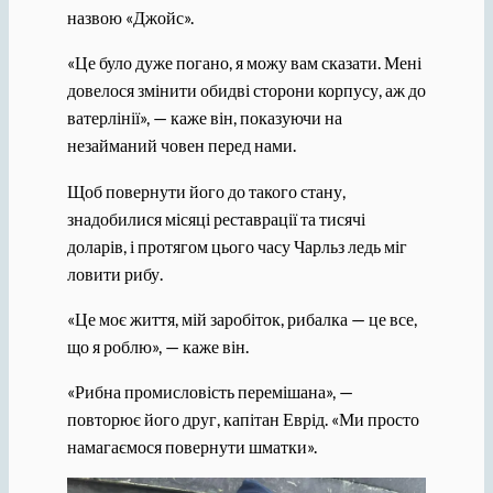
назвою «Джойс».
«Це було дуже погано, я можу вам сказати. Мені
довелося змінити обидві сторони корпусу, аж до
ватерлінії», — каже він, показуючи на
незайманий човен перед нами.
Щоб повернути його до такого стану,
знадобилися місяці реставрації та тисячі
доларів, і протягом цього часу Чарльз ледь міг
ловити рибу.
«Це моє життя, мій заробіток, рибалка — це все,
що я роблю», — каже він.
«Рибна промисловість перемішана», —
повторює його друг, капітан Еврід. «Ми просто
намагаємося повернути шматки».