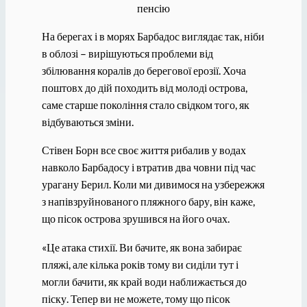
пенсію
На берегах і в морях Барбадос виглядає так, ніби
в облозі – вирішуються проблеми від
збілювання коралів до берегової ерозії. Хоча
поштовх до дій походить від молоді острова,
саме старше покоління стало свідком того, як
відбуваються зміни.
Стівен Борн все своє життя рибалив у водах
навколо Барбадосу і втратив два човни під час
урагану Берил. Коли ми дивимося на узбережжя
з напівзруйнованого пляжного бару, він каже,
що пісок острова зрушився на його очах.
«Це атака стихії. Ви бачите, як вона забирає
пляжі, але кілька років тому ви сиділи тут і
могли бачити, як край води наближається до
піску. Тепер ви не можете, тому що пісок