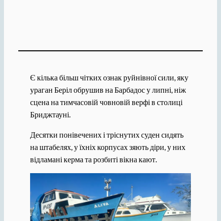
Є кілька більш чітких ознак руйнівної сили, яку
ураган Беріл обрушив на Барбадос у липні, ніж
сцена на тимчасовій човновій верфі в столиці
Бриджтауні.
Десятки понівечених і тріснутих суден сидять
на штабелях, у їхніх корпусах зяють діри, у них
відламані керма та розбиті вікна кают.