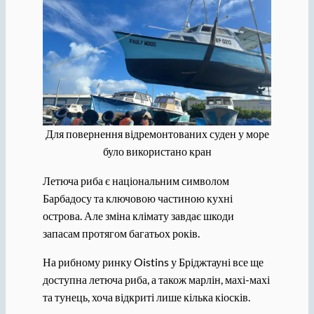
Для повернення відремонтованих суден у море
було використано кран
Летюча риба є національним символом
Барбадосу та ключовою частиною кухні
острова. Але зміна клімату завдає шкоди
запасам протягом багатьох років.
На рибному ринку Oistins у Бріджтауні все ще
доступна летюча риба, а також марлін, махі-махі
та тунець, хоча відкриті лише кілька кіосків.