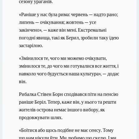
сезону ураганів.
«Раніше у нас була рима: червень — надто рано;
липень — очікування; жовтень — усе
закінчено», — каже він мені. Екстремальні
погодні явища, такі як Берил, зробили таку ідею
застарілою.
«Змінилося те, чого ми можемо очікувати,
змінилося те, до чого ми готувалися все життя, і
навколо чого будується наша культура», — додає
він.
Рибалка Стівен Борн сподівався піти на пенсію
раніше Беріл. Тепер, каже він, у нього та решти
жителів острова немає іншого вибору, як
продовжувати шлях.
«Боїтися або щось подібне не має сенсу. Тому
що нам нікуди йти. Ми любимо цю скелю. І ми