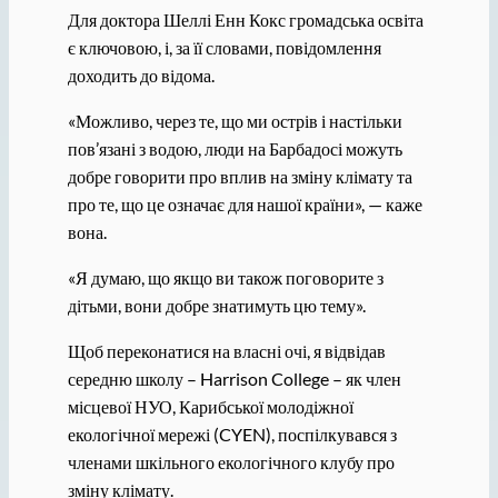
Для доктора Шеллі Енн Кокс громадська освіта
є ключовою, і, за її словами, повідомлення
доходить до відома.
«Можливо, через те, що ми острів і настільки
пов’язані з водою, люди на Барбадосі можуть
добре говорити про вплив на зміну клімату та
про те, що це означає для нашої країни», — каже
вона.
«Я думаю, що якщо ви також поговорите з
дітьми, вони добре знатимуть цю тему».
Щоб переконатися на власні очі, я відвідав
середню школу – Harrison College – як член
місцевої НУО, Карибської молодіжної
екологічної мережі (CYEN), поспілкувався з
членами шкільного екологічного клубу про
зміну клімату.