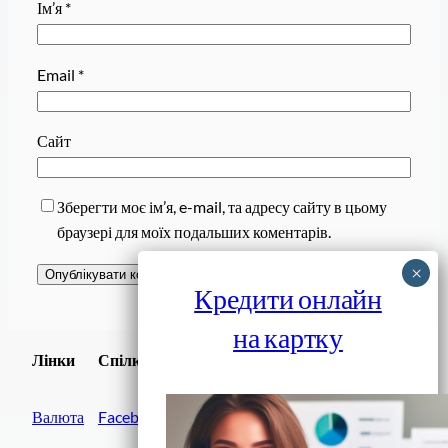
Ім’я
*
Email
*
Сайт
Зберегти моє ім’я, e-mail, та адресу сайту в цьому
браузері для моїх подальших коментарів.
Кредити онлайн
на картку
Завантажити
Лінки
Спілки
Android додаток
Валюта
Facebook