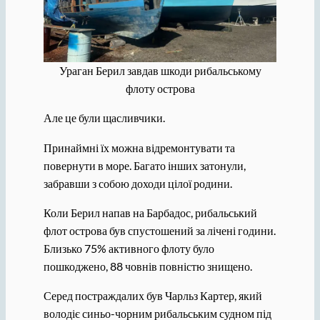
Ураган Берил завдав шкоди рибальському
флоту острова
Але це були щасливчики.
Принаймні їх можна відремонтувати та
повернути в море. Багато інших затонули,
забравши з собою доходи цілої родини.
Коли Берил напав на Барбадос, рибальський
флот острова був спустошений за лічені години.
Близько 75% активного флоту було
пошкоджено, 88 човнів повністю знищено.
Серед постраждалих був Чарльз Картер, який
володіє синьо-чорним рибальським судном під