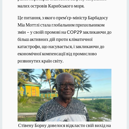
малих островів Карибського моря.
Це питання, з якого прем’єр-міністр Барбадосу
Міа Моттлі стала глобальним прихильником
змін – у своїй промові на COP29 закликаючи до
більш активних дій проти кліматичної
катастрофи, що насувається, і закликаючи до
економічної компенсації від промислово
розвинутих країн світу.
Стівену Борну довелося відкласти свій вихід на