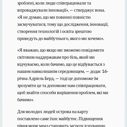
зроблені, коли люди співпрацювали та
впроваджували інновації», — стверджує вона.
«Я не думаю, що ми повинні повністю
засмучуватися, тому що дослідження, інновації,
створення технологій і освіта зрештою
приведуть до майбутнього, якого ми хочемо».
«Я вважаю, що якщо ми зможемо повідомити
світовим наддержавам про біль, який ми
відчуваємо, коли бачимо, що це відбувається з
нашим навколишнім середовищем, — додає 16-
річна Адріель Берд, — тоді це допоможе їм
зрозуміти це та допоможе нам співпрацювати,
щоб знайти способи вирішення проблем, які ми
бачимо».
Для молодих людей острова на карту
поставлено саме їхнє майбутнє. Підвищення
рівня моря зараз становить загрозу існуванню