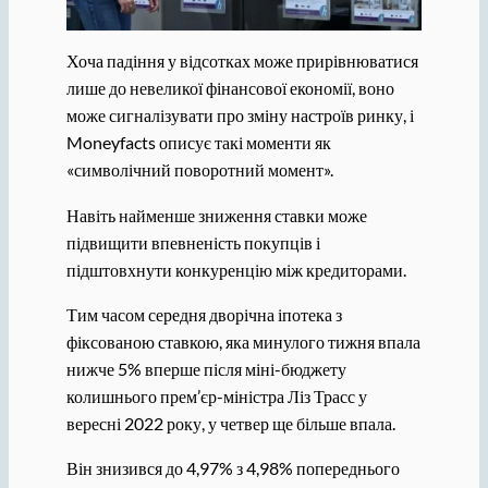
Хоча падіння у відсотках може прирівнюватися
лише до невеликої фінансової економії, воно
може сигналізувати про зміну настроїв ринку, і
Moneyfacts описує такі моменти як
«символічний поворотний момент».
Навіть найменше зниження ставки може
підвищити впевненість покупців і
підштовхнути конкуренцію між кредиторами.
Тим часом середня дворічна іпотека з
фіксованою ставкою, яка минулого тижня впала
нижче 5% вперше після міні-бюджету
колишнього прем’єр-міністра Ліз Трасс у
вересні 2022 року, у четвер ще більше впала.
Він знизився до 4,97% з 4,98% попереднього