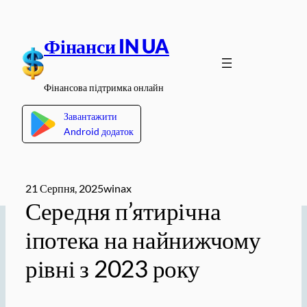
Перейти
до
Фінанси IN UA
вмісту
Фінансова підтримка онлайн
Завантажити
Android додаток
21 Серпня, 2025
winax
Середня п’ятирічна
іпотека на найнижчому
рівні з 2023 року