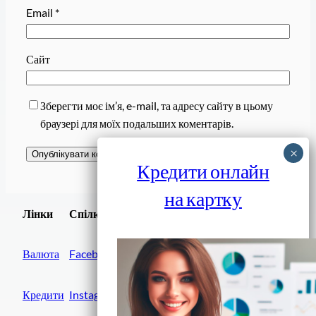
Email
*
Сайт
Зберегти моє ім’я, e-mail, та адресу сайту в цьому
браузері для моїх подальших коментарів.
Кредити онлайн
на картку
Завантажити
Лінки
Спілки
Android додаток
Валюта
Facebook
Кредити
Instagram