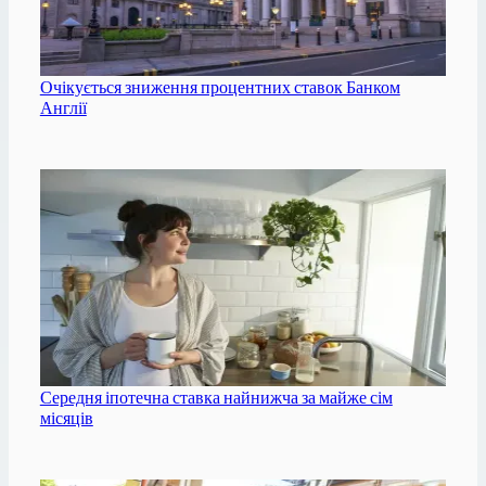
Очікується зниження процентних ставок Банком
Англії
Середня іпотечна ставка найнижча за майже сім
місяців