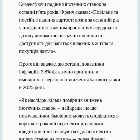
Коментуючи падіння іпотечних ставок за
останні п’ять років, Френч сказав: «Повільне та
постійне падіння вартості позик за останній рік
у поєднанні зі значним зростанням середнього
доходу допомогло незначно підвищити
доступність для багатьох власників житла та
покупців житла».
Проте він вважає, що останні показники
інфляції в 3,8% фактично припинили
ймовірність чергового зниження базової ставки
в 2025 році.
«Як наслідок, кілька помірних знижень
іпотечних ставок — найкраще, на що
позичальники, ймовірно, можуть сподіватися в
короткостроковій перспективі, оскільки
кредитори пристосовуються до перспектив
вищих ставок на довше», — додав Френч.