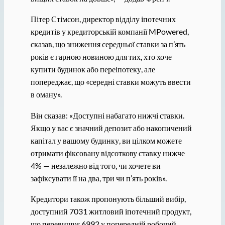
Пітер Стімсон, директор відділу іпотечних
кредитів у кредиторській компанії MPowered,
сказав, що зниження середньої ставки за п’ять
років є гарною новиною для тих, хто хоче
купити будинок або переіпотеку, але
попереджає, що «середні ставки можуть ввести
в оману».
Він сказав: «Доступні набагато нижчі ставки.
Якщо у вас є значний депозит або накопичений
капітал у вашому будинку, ви цілком можете
отримати фіксовану відсоткову ставку нижче
4% — незалежно від того, чи хочете ви
зафіксувати її на два, три чи п’ять років».
Кредитори також пропонують більший вибір,
доступний 7031 житловий іпотечний продукт,
що перевищує 6992 у попередній робочий