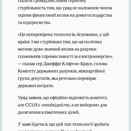
Палати громад висловив серйозну
стурбованість тим, що уряд не належним чином
оцінив фінансовий вплив на домогосподарства
та підприємства.
«Це неперевірена технологія, безумовно, у цій
країні. І ми стурбовані тим, що ця політика
матиме дуже значний вплив на рахунки
споживачів і промисловості за електроенергію»,
— сказав сер Джеффрі Кліфтон-Браун, голова
Комітету державних рахунків, міжпартійної
групи депутатів, яка ретельно перевіряє
державні витрати.
Уряд заявив, що офіційно відповість комітету,
але CCUS є «необхідністю, а не вибором» для
досягнення кліматичних цілей.
У заяві йдеться, що цей тип технології зробить