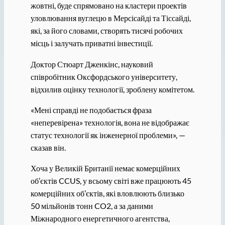
жовтні, буде спрямовано на кластери проектів
уловлювання вуглецю в Мерсісайді та Тіссайді,
які, за його словами, створять тисячі робочих
місць і залучать приватні інвестиції.
Доктор Стюарт Дженкінс, науковий
співробітник Оксфордського університету,
відхилив оцінку технології, зроблену комітетом.
«Мені справді не подобається фраза
«неперевірена» технологія, вона не відображає
статус технології як інженерної проблеми», —
сказав він.
Хоча у Великій Британії немає комерційних
об’єктів CCUS, у всьому світі вже працюють 45
комерційних об’єктів, які вловлюють близько
50 мільйонів тонн CO2, а за даними
Міжнародного енергетичного агентства,