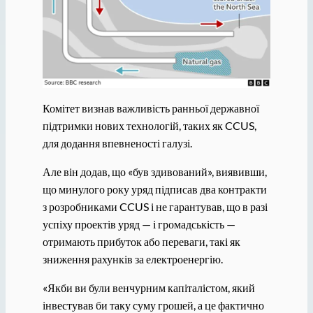
Комітет визнав важливість ранньої державної
підтримки нових технологій, таких як CCUS,
для додання впевненості галузі.
Але він додав, що «був здивований», виявивши,
що минулого року уряд підписав два контракти
з розробниками CCUS і не гарантував, що в разі
успіху проектів уряд — і громадськість —
отримають прибуток або переваги, такі як
зниження рахунків за електроенергію.
«Якби ви були венчурним капіталістом, який
інвестував би таку суму грошей, а це фактично