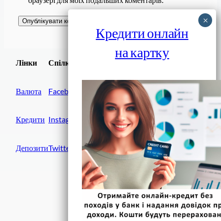
Кредити онлайн
на картку
Завантажити
Лінки
Спілки
Android додаток
Валюта
Facebook
Кредити
Instagram
Депозити
Twitter
Фінанси IN UA
вулиця Хрещатик, 14
Київ, 01001
Україна