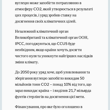
вуглецю може запобігти потраплянню в
атмосферу CO2, який утворюється в результаті
цих процесів, і уряд зробив ставку на
досягнення своїх кліматичних цілей.
Незалежний кліматичний орган
Великобританії та кліматичний орган ООН,
IPCC, погоджуються, що CCUS буде
необхідним, якщо країни хочуть досягти
чистого нуля та уникнути найгірших наслідків
зміни клімату.
До 2050 року уряд хоче, щоб уловлювання та
зберігання вуглецю запобігло викидам 50
мільйонів тонн CO2 – понад 10% від того, що
зараз викидає країна – і виділив 21,7 мільярда
фунтів стерлінгів на досягнення цієї мети.
Фінансування, про яке було оголошено в