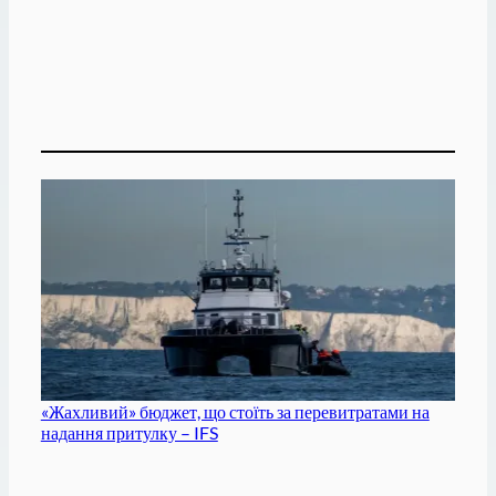
«Жахливий» бюджет, що стоїть за перевитратами на
надання притулку – IFS