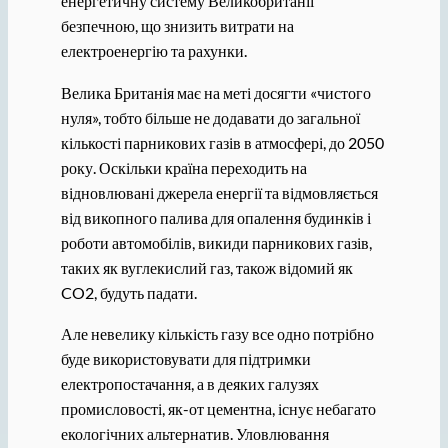
енергетичну систему Великобританії
безпечною, що знизить витрати на
електроенергію та рахунки.
Велика Британія має на меті досягти «чистого
нуля», тобто більше не додавати до загальної
кількості парникових газів в атмосфері, до 2050
року. Оскільки країна переходить на
відновлювані джерела енергії та відмовляється
від викопного палива для опалення будинків і
роботи автомобілів, викиди парникових газів,
таких як вуглекислий газ, також відомий як
CO2, будуть падати.
Але невелику кількість газу все одно потрібно
буде використовувати для підтримки
електропостачання, а в деяких галузях
промисловості, як-от цементна, існує небагато
екологічних альтернатив. Уловлювання