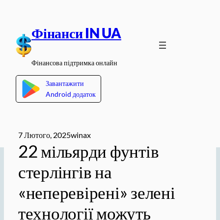
Перейти
до
Фінанси IN UA
вмісту
Фінансова підтримка онлайн
Завантажити
Android додаток
7 Лютого, 2025
winax
22 мільярди фунтів
стерлінгів на
«неперевірені» зелені
технології можуть