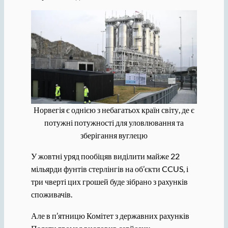
Норвегія є однією з небагатьох країн світу, де є
потужні потужності для уловлювання та
зберігання вуглецю
У жовтні уряд пообіцяв виділити майже 22
мільярди фунтів стерлінгів на об’єкти CCUS, і
три чверті цих грошей буде зібрано з рахунків
споживачів.
Але в п’ятницю Комітет з державних рахунків