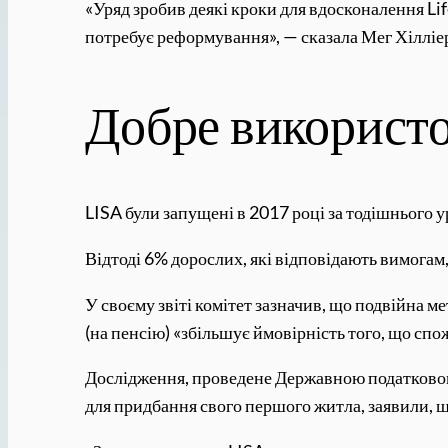
«Уряд зробив деякі кроки для вдосконалення Lif
потребує реформування», — сказала Мег Хілліер
Добре використо
LISA були запущені в 2017 році за тодішнього у
Відтоді 6% дорослих, які відповідають вимогам,
У своєму звіті комітет зазначив, що подвійна м
(на пенсію) «збільшує ймовірність того, що спож
Дослідження, проведене Державною податковою 
для придбання свого першого житла, заявили, що