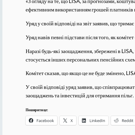
«З огляду на те, що LISA, за прогнозами, кошту
ефективним використанням грошей платників п
Уряд у своїй відповіді на звіт заявив, що трима
Уряд навів певні підстави після того, як комітет
Наразі будь-які заощадження, збережені в LISA,
стосується інших персональних пенсійних схем
Комітет сказав, що якщо це не буде змінено, LIS
У своїй відповіді уряд заявив, що співпрацюв
заощаджень та інвестицій для отримання пільг.
Поширити це:
Facebook
X
LinkedIn
Reddit