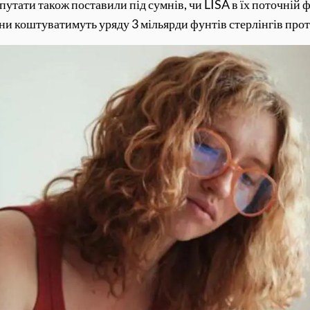
путати також поставили під сумнів, чи LISA в їх поточні
они коштуватимуть уряду 3 мільярди фунтів стерлінгів прот