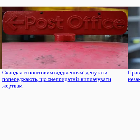
Скандал із поштовим відділенням: депутати
Прав
попереджають, що «непридатні» виплачувати
неза
жертвам