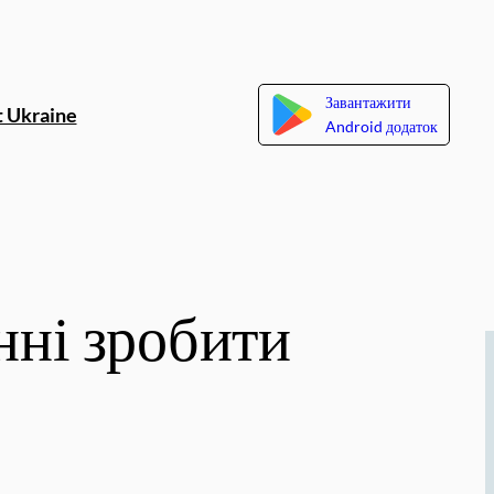
Завантажити
 Ukraine
Android додаток
нні зробити