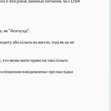
их п’яти років, виникає питання, чи є LISA
, як “безглузді”.
диту або пільги на житло, тоді як це не
, хто може мати право на такі пільги.
«поліпшення повідомлень» про наслідки