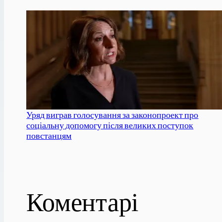
Уряд виграв голосування за законопроект про
соціальну допомогу після великих поступок
повстанцям
Коментарі