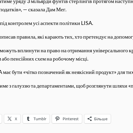
ватиме уряду 3 мільярди фунтів стерлінгів протягом наступн
одатків», — сказала Дам Мег.
є під контролем усі аспекти політики LISA.
 описав правила, які карають тих, хто претендує на допомогу
 можуть вплинути на право на отримання універсального кре
 або пенсійних схем на робочому місці.
A має бути «чітко позначений як неякісний продукт» для тих
атиме з галуззю та департаментами, щоб розглянути шляхи 
X
Tumblr
Pinterest
Більше