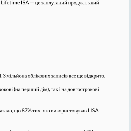
. Lifetime ISA — це заплутаний продукт, який
1,3 мільйона облікових записів все ще відкрито.
кові (на перший дім), так і на довгострокові
азало, що 87% тих, хто використовував LISA