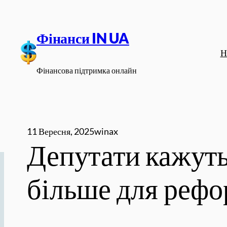
Перейти
до
Фінанси IN UA
вмісту
Н
Фінансова підтримка онлайн
11 Вересня, 2025
winax
Депутати кажуть
більше для рефор