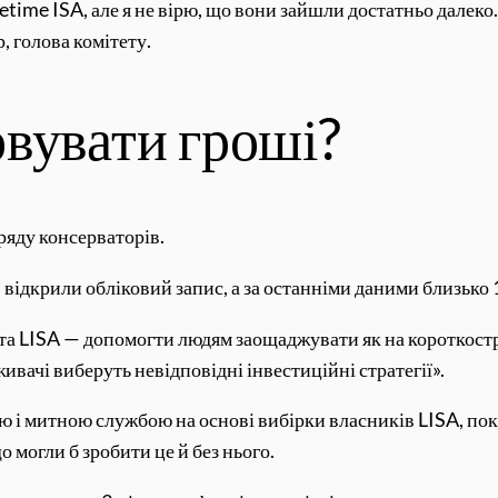
etime ISA, але я не вірю, що вони зайшли достатньо далеко
, голова комітету.
вувати гроші?
ряду консерваторів.
 відкрили обліковий запис, а за останніми даними близько 
ета LISA — допомогти людям заощаджувати як на короткостро
ивачі виберуть невідповідні інвестиційні стратегії».
і митною службою на основі вибірки власників LISA, пок
 могли б зробити це й без нього.