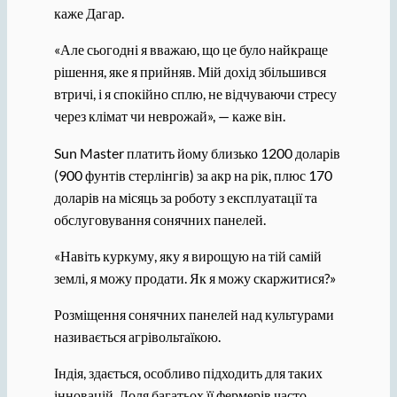
каже Дагар.
«Але сьогодні я вважаю, що це було найкраще
рішення, яке я прийняв. Мій дохід збільшився
втричі, і я спокійно сплю, не відчуваючи стресу
через клімат чи неврожай», — каже він.
Sun Master платить йому близько 1200 доларів
(900 фунтів стерлінгів) за акр на рік, плюс 170
доларів на місяць за роботу з експлуатації та
обслуговування сонячних панелей.
«Навіть куркуму, яку я вирощую на тій самій
землі, я можу продати. Як я можу скаржитися?»
Розміщення сонячних панелей над культурами
називається агрівольтаїкою.
Індія, здається, особливо підходить для таких
інновацій. Доля багатьох її фермерів часто