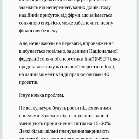
залежить від непередбачуваних дощів, тому
надійний прибуток від фірми, що займається
сонячною енергією, може забезпечити певну
фінансову безпеку.
Але, незважаючи на переваги, впровадження
відбувається повільно, за даними Національної
федерації сонячної енергетики Індії (NSEFI), яка
представляє галузь сонячної енергетики Індії,
на даний момент в Індії працює близько 40
проектів.
Існує кілька проблем.
Не всі культури будуть рости під сонячними
панелями. Залежно від планування, панелі
зменшують проникнення світла на 15-30%.
Деякі більш щільні планування закривають
занадто багато сонця для основних культур,