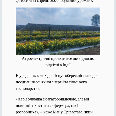
фотосинтез і, зрештою, очікуваний урожай».
Агроелектричні проекти все ще відносно
рідкісні в Індії
В урядових колах досі існує обережність щодо
поєднання сонячної енергії та сільського
господарства.
«Агрівольтаїка є багатообіцяючою, але ми
повинні захистити як фермера, так і
розробника», — каже Ману Срівастава, який