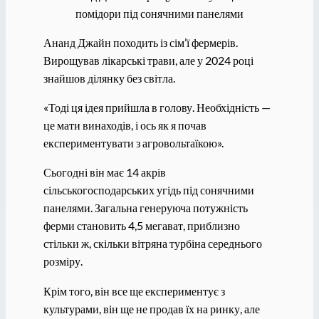
помідори під сонячними панелями
Ананд Джайн походить із сім’ї фермерів.
Вирощував лікарські трави, але у 2024 році
знайшов ділянку без світла.
«Тоді ця ідея прийшла в голову. Необхідність —
це мати винаходів, і ось як я почав
експериментувати з агровольтаїкою».
Сьогодні він має 14 акрів
сільськогосподарських угідь під сонячними
панелями. Загальна генеруюча потужність
ферми становить 4,5 мегават, приблизно
стільки ж, скільки вітряна турбіна середнього
розміру.
Крім того, він все ще експериментує з
культурами, він ще не продав їх на ринку, але