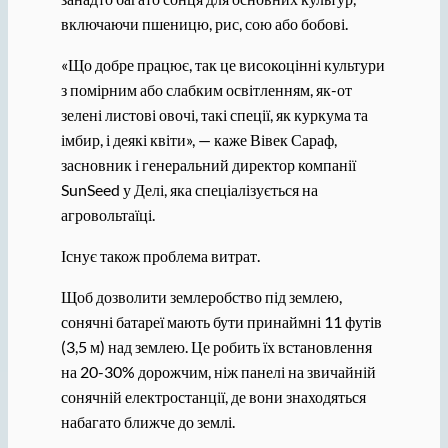
включаючи пшеницю, рис, сою або бобові.
«Що добре працює, так це високоцінні культури
з помірним або слабким освітленням, як-от
зелені листові овочі, такі спеції, як куркума та
імбир, і деякі квіти», — каже Вівек Сараф,
засновник і генеральний директор компанії
SunSeed у Делі, яка спеціалізується на
агровольтаїці.
Існує також проблема витрат.
Щоб дозволити землеробство під землею,
сонячні батареї мають бути принаймні 11 футів
(3,5 м) над землею. Це робить їх встановлення
на 20-30% дорожчим, ніж панелі на звичайній
сонячній електростанції, де вони знаходяться
набагато ближче до землі.