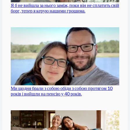
Я б не вийшла за нього заміж, поки він не сплатить свій
борг, тепер я керую нашими грошима.
Ми щодня брали з собою обіди з собою протягом 10
років і вийшли на пенсію у 40 років.