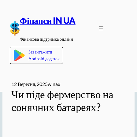
Перейти
до
Фінанси IN UA
вмісту
Фінансова підтримка онлайн
Завантажити
Android додаток
12 Вересня, 2025
winax
Чи піде фермерство на
сонячних батареях?