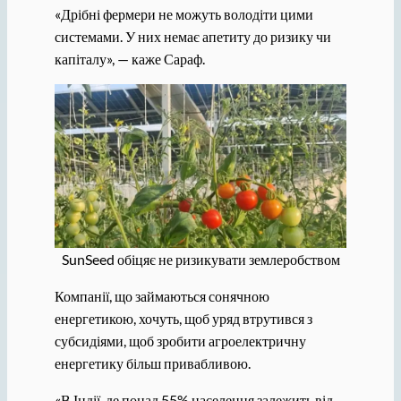
«Дрібні фермери не можуть володіти цими
системами. У них немає апетиту до ризику чи
капіталу», — каже Сараф.
SunSeed обіцяє не ризикувати землеробством
Компанії, що займаються сонячною
енергетикою, хочуть, щоб уряд втрутився з
субсидіями, щоб зробити агроелектричну
енергетику більш привабливою.
«В Індії, де понад 55% населення залежить від