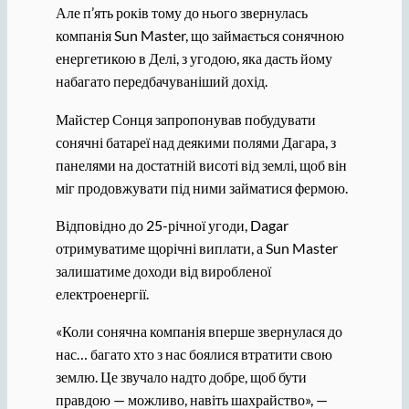
Але п’ять років тому до нього звернулась
компанія Sun Master, що займається сонячною
енергетикою в Делі, з угодою, яка дасть йому
набагато передбачуваніший дохід.
Майстер Сонця запропонував побудувати
сонячні батареї над деякими полями Дагара, з
панелями на достатній висоті від землі, щоб він
міг продовжувати під ними займатися фермою.
Відповідно до 25-річної угоди, Dagar
отримуватиме щорічні виплати, а Sun Master
залишатиме доходи від виробленої
електроенергії.
«Коли сонячна компанія вперше звернулася до
нас… багато хто з нас боялися втратити свою
землю. Це звучало надто добре, щоб бути
правдою — можливо, навіть шахрайство», —