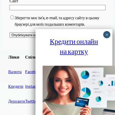
Сайт
Зберегти моє ім’я, e-mail, та адресу сайту в цьому
браузері для моїх подальших коментарів.
Кредити онлайн
на картку
Завантажити
Лінки
Спілки
Android додаток
Валюта
Facebook
Кредити
Instagram
Депозити
Twitter
Фінанси IN UA