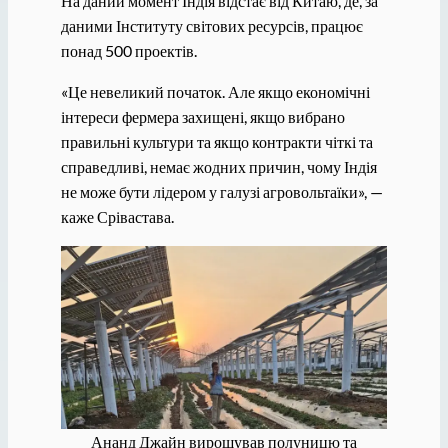
На даний момент Індія відстає від Китаю, де, за
даними Інституту світових ресурсів, працює
понад 500 проектів.
«Це невеликий початок. Але якщо економічні
інтереси фермера захищені, якщо вибрано
правильні культури та якщо контракти чіткі та
справедливі, немає жодних причин, чому Індія
не може бути лідером у галузі агровольтаїки», —
каже Срівастава.
Ананд Джайн вирощував полуницю та