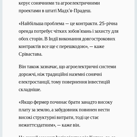
керує сонячними та агроелектричними
проектами в штаті Мадх’я-Прадеш.
«Найбільша проблема — це контракти. 25-річна
оренда потребує чітких зобов’язань і захисту для
обох сторін. В Індії виконання довгострокових
контрактів все ще є перешкодою», — каже
Срівастава.
Він також зазначає, що агроелектричні системи
дорожчі, ніж традиційні наземні сонячні
електростанції, тому повернення інвестицій
складніше.
«Якщо фермер починає брати занадто високу
плату за землю, а забудовник повинен нести
високі структурні витрати, тоді це стає
нежиттєздатним», — каже він.