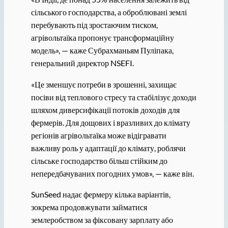
сільського господарства, а оброблювані землі
перебувають під зростаючим тиском,
агрівольтаїка пропонує трансформаційну
модель», — каже Субрахманьям Пуліпака,
генеральний директор NSEFI.
«Це зменшує потреби в зрошенні, захищає
посіви від теплового стресу та стабілізує доходи
шляхом диверсифікації потоків доходів для
фермерів. Для дощових і вразливих до клімату
регіонів агрівольтаїка може відігравати
важливу роль у адаптації до клімату, роблячи
сільське господарство більш стійким до
непередбачуваних погодних умов», — каже він.
SunSeed надає фермеру кілька варіантів,
зокрема продовжувати займатися
землеробством за фіксовану зарплату або