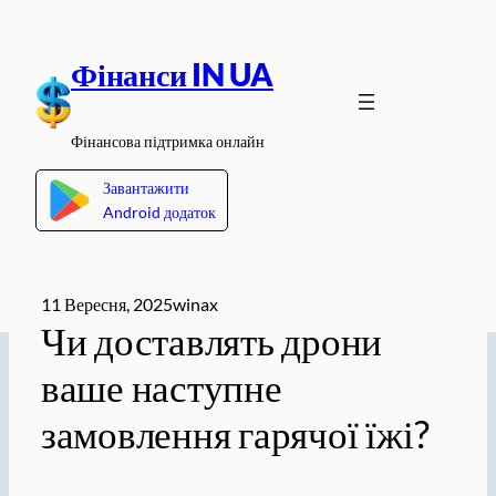
Перейти
до
Фінанси IN UA
вмісту
Фінансова підтримка онлайн
Завантажити
Android додаток
11 Вересня, 2025
winax
Чи доставлять дрони
ваше наступне
замовлення гарячої їжі?