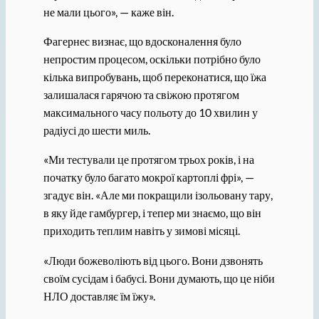
не мали цього», — каже він.
Фагернес визнає, що вдосконалення було
непростим процесом, оскільки потрібно було
кілька випробувань, щоб переконатися, що їжа
залишалася гарячою та свіжою протягом
максимального часу польоту до 10 хвилин у
радіусі до шести миль.
«Ми тестували це протягом трьох років, і на
початку було багато мокрої картоплі фрі», —
згадує він. «Але ми покращили ізольовану тару,
в яку йде гамбургер, і тепер ми знаємо, що він
приходить теплим навіть у зимові місяці.
«Люди божеволіють від цього. Вони дзвонять
своїм сусідам і бабусі. Вони думають, що це ніби
НЛО доставляє їм їжу».