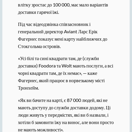
влітку зростає до 100 000, має мало варіантів
доставки гарячої їжі.
Під час відеодзвінка співзасновник і
генеральний директор Aviant Ларс Ерік
Фагернес показує мені карту найближчих до
Стокгольма островів.
«Усі білі та сині квадрати там, де (служби
доставки) Foodora та Wolt мають послуги, а всі
чорні квадрати там, де їх немає», — каже
Фагернес, який працює в норвезькому місті
Тронхейм.
«Як ви бачите на карті, є 87 000 людей, які не
мають доступу до служби доставки додому. Ці
люди живуть у передмістях, які ви б назвали, і
хотіли б замовити їжу на винос, але вони просто
не мають можливості».