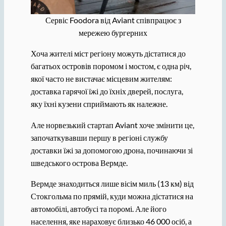
Сервіс Foodora від Aviant співпрацює з
мережею бургерних
Хоча жителі міст регіону можуть дістатися до
багатьох островів поромом і мостом, є одна річ,
якої часто не вистачає місцевим жителям:
доставка гарячої їжі до їхніх дверей, послуга,
яку їхні кузени сприймають як належне.
Але норвезький стартап Aviant хоче змінити це,
започаткувавши першу в регіоні службу
доставки їжі за допомогою дрона, починаючи зі
шведського острова Вермде.
Вермде знаходиться лише вісім миль (13 км) від
Стокгольма по прямій, куди можна дістатися на
автомобілі, автобусі та поромі. Але його
населення, яке нараховує близько 46 000 осіб, а