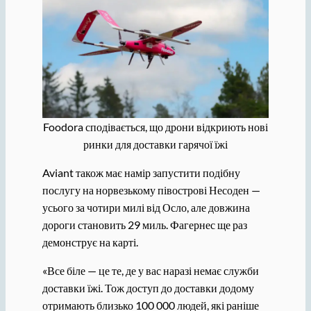
Foodora сподівається, що дрони відкриють нові
ринки для доставки гарячої їжі
Aviant також має намір запустити подібну
послугу на норвезькому півострові Несоден —
усього за чотири милі від Осло, але довжина
дороги становить 29 миль. Фагернес ще раз
демонструє на карті.
«Все біле — це те, де у вас наразі немає служби
доставки їжі. Тож доступ до доставки додому
отримають близько 100 000 людей, які раніше