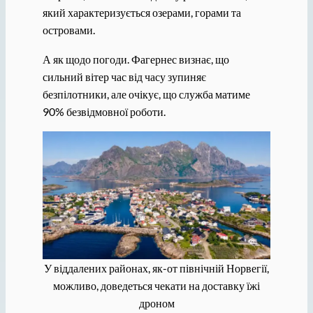
який характеризується озерами, горами та
островами.
А як щодо погоди. Фагернес визнає, що
сильний вітер час від часу зупиняє
безпілотники, але очікує, що служба матиме
90% безвідмовної роботи.
У віддалених районах, як-от північній Норвегії,
можливо, доведеться чекати на доставку їжі
дроном