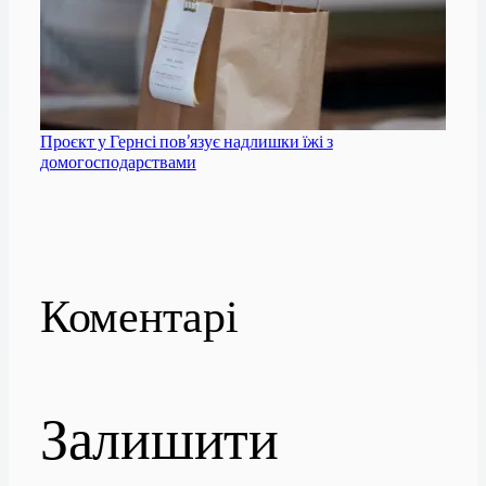
Проєкт у Гернсі пов’язує надлишки їжі з
домогосподарствами
Коментарі
Залишити