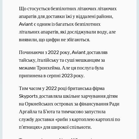
Що стосується безпілотних літаючих літаючих
апаратів для доставки їжі у віддалені райони,
Aviant є одним із багатьох безпілотних
літальних апаратів, які досліджували воду, але
виявили, що цифри не збігаються.
Починаючи з 2022 року, Aviant доставляв
тайську, італійську та суші мешканцям за
межами Тронхейма. Але ця послуга була
припинена в серпні 2023 року.
Тим часом у 2022 році британська фірма
Skyports доставляла шкільне харчування дітям
на Оркнейських островах за фінансування Ради
Аргайла та Б’юта та тимчасово запустила
службу доставки «риби з картоплею картоплі по
п’ятницях» для широкої спільноти.