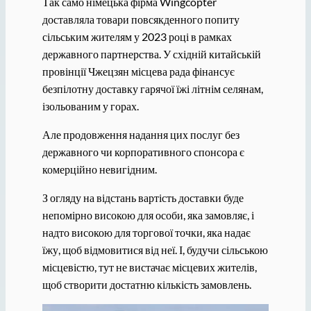
Так само німецька фірма Wingcopter
доставляла товари повсякденного попиту
сільським жителям у 2023 році в рамках
державного партнерства. У східній китайській
провінції Чжецзян місцева рада фінансує
безпілотну доставку гарячої їжі літнім селянам,
ізольованим у горах.
Але продовження надання цих послуг без
державного чи корпоративного спонсора є
комерційно невигідним.
З огляду на відстань вартість доставки буде
непомірно високою для особи, яка замовляє, і
надто високою для торгової точки, яка надає
їжу, щоб відмовитися від неї. І, будучи сільською
місцевістю, тут не вистачає місцевих жителів,
щоб створити достатню кількість замовлень.