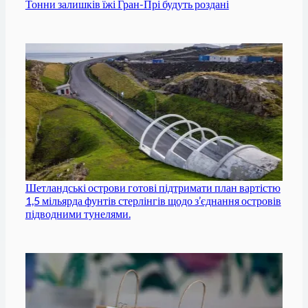
Тонни залишків їжі Гран-Прі будуть роздані
Шетландські острови готові підтримати план вартістю
1,5 мільярда фунтів стерлінгів щодо з’єднання островів
підводними тунелями.