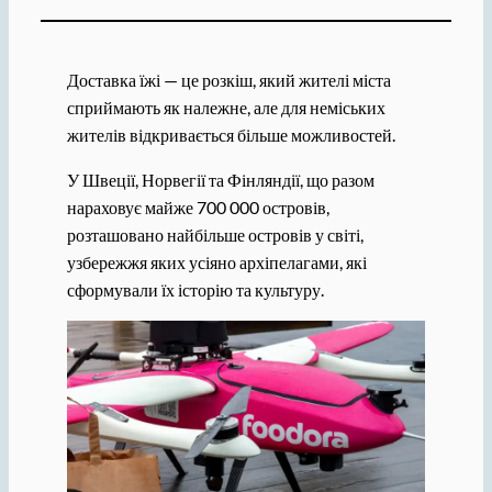
Доставка їжі — це розкіш, який жителі міста
сприймають як належне, але для неміських
жителів відкривається більше можливостей.
У Швеції, Норвегії та Фінляндії, що разом
нараховує майже 700 000 островів,
розташовано найбільше островів у світі,
узбережжя яких усіяно архіпелагами, які
сформували їх історію та культуру.