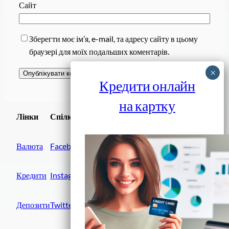
Сайт
Зберегти моє ім’я, e-mail, та адресу сайту в цьому
браузері для моїх подальших коментарів.
Кредити онлайн
на картку
Завантажити
Лінки
Спілки
Android додаток
Валюта
Facebook
Кредити
Instagram
Депозити
Twitter