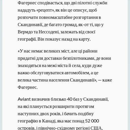
Фагернес сподівається, що дві пілотні служби
нададуть «рецепт», як він це описує, щоб
розпочати повномасштабне розгортання в
Скандинавії, де багато громад, як-от ті, що у
Вермдо та Нессодені, залежать від своєї
географії. Він показує назад на карту.
«У нас немає великих міст, але ці райони
придатні для доставки безпілотниками, де вони
знаходяться на межі міста й села, куди дуже
важко обслуговуватися автомобілем, а це
велика частина населення Скандинавії», — каже
Фагернес.
Aviant визначив близько 40 баз у Скандинавії,
на які планується розширити протягом
наступних двох років, і бачить подібну
географію в Канаді, яка має понад 52 000
островів, і північно-східному регіоні США,