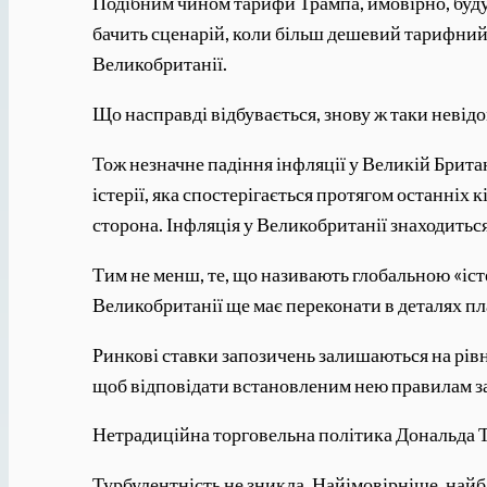
Подібним чином тарифи Трампа, ймовірно, буду
бачить сценарій, коли більш дешевий тарифний
Великобританії.
Що насправді відбувається, знову ж таки невід
Тож незначне падіння інфляції у Великій Брита
істерії, яка спостерігається протягом останніх 
сторона. Інфляція у Великобританії знаходиться
Тим не менш, те, що називають глобальною «іст
Великобританії ще має переконати в деталях пл
Ринкові ставки запозичень залишаються на рівн
щоб відповідати встановленим нею правилам з
Нетрадиційна торговельна політика Дональда Тра
Турбулентність не зникла. Найімовірніше, найб