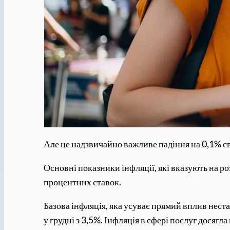
Але це надзвичайно важливе падіння на 0,1% св
Основні показники інфляції, які вказують на ро
процентних ставок.
Базова інфляція, яка усуває прямий вплив неста
у грудні з 3,5%. Інфляція в сфері послуг досягл