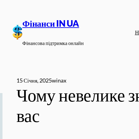
Перейти
до
Фінанси IN UA
вмісту
Н
Фінансова підтримка онлайн
15 Січня, 2025
winax
Чому невелике з
вас