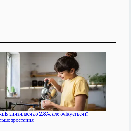
ція знизилася до 2,8%, але очікується її
льше зростання