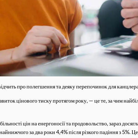
ідчить про полегшення та деяку перепочинок для канцлера 
звиток цінового тиску протягом року, — це те, за чим найб
більності цін на енергоносії та продовольство, зараз дося
а найнижчого за два роки 4,4% після різкого падіння з 5%. 