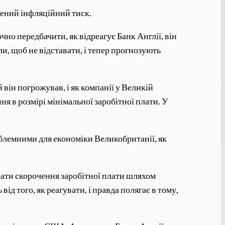
шений інфляційний тиск.
чно передбачити, як відреагує Банк Англії, він
, щоб не відставати, і тепер прогнозують
він погрожував, і як компанії у Великій
ня в розмірі мінімальної заробітної плати. У
роблемними для економіки Великобританії, як
брати скорочення заробітної плати шляхом
д того, як реагувати, і правда полягає в тому,