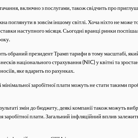
стачання, включно з послугами, також свідчить про приглу
а поглянути в зовсім іншому світлі. Хоча ніхто не може то
тавки наступного місяця. Сьогодні вранці ринки поспішали
року.
ить обраний президент Трамп тарифи в тому масштабі, який 
есків національного страхування (NIC) у квітні та зростан
осіїв, яке вдарить по рахунках.
к і мінімальної заробітної плати можуть не стати такими п
езультаті змін до бюджету, деякі компанії також можуть ви
 заробітної плати. Загальний інфляційний вплив залежить ві