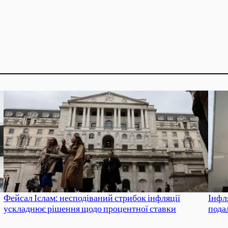
Фейсал Іслам: несподіваний стрибок інфляції
Інфля
ускладнює рішення щодо процентної ставки
пода