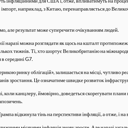
ть інфляційними для США і, отже, впливатимуть на процен
 імпорт, наприклад, з Китаю, перенаправляється до Велик
омо, але результат може суперечити очікуванням людей.
нії наразі можна розглядати як щось на кшталт протипожеж
кількох тижнів. Ті, хто шортує Великобританію на міжнародн
 в середині G7.
ерикою ринку облігацій», залишається на місці, чутливо р
анів зростання. Це означатиме швидке розвиток інфраструк
і, коли канцлеру, ймовірно, доведеться скорегувати плани
апозичень.
мпа відкинула тінь на перспективи інфляції, а отже, і на 
лижчими місяцями інфляція знову зросте. Але наразі загаль