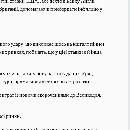
тні ставки США. Але дехто в Банку Англії
обританії, допомагаючи приборкати інфляцію у
ного удару, що викликає щось на кшталт пінної
их ринках, побачать, що у цієї ставки є й інша
еагуючи на кожну нову частину даних. Уряд
тури, промислових і торгових стратегій.
 витрат із новими скороченнями до Великодня,
всі ринки.
ні показники та базові показники інфляції у