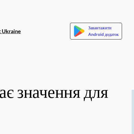
Завантажити
 Ukraine
Android додаток
ає значення для