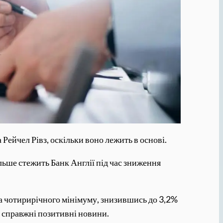
Рейчел Рівз, оскільки воно лежить в основі.
ільше стежить Банк Англії під час зниження
гла чотирирічного мінімуму, знизившись до 3,2%
Це справжні позитивні новини.