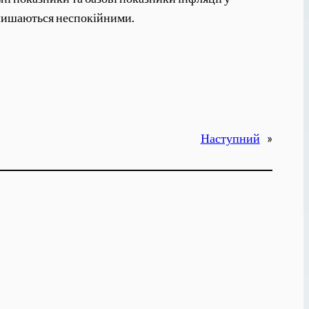
залишаються неспокійними.
Наступний
»