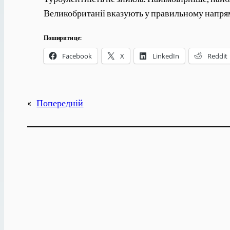
Великобританії вказують у правильному напрям
Поширити це:
Facebook
X
LinkedIn
Reddit
«
Попередній