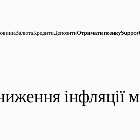
овини
Валюта
Кредити
Депозити
Отримати позику
Support
ниження інфляції м