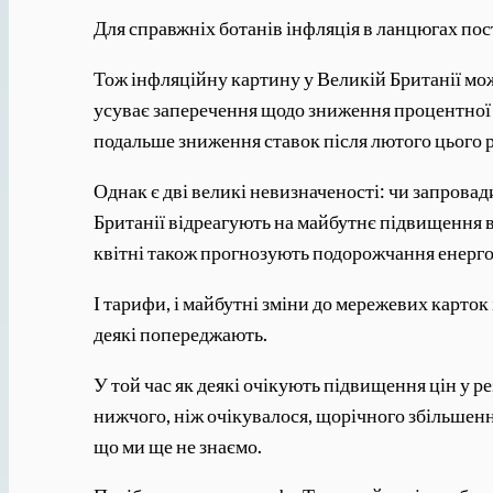
Для справжніх ботанів інфляція в ланцюгах по
Тож інфляційну картину у Великій Британії можн
усуває заперечення щодо зниження процентної с
подальше зниження ставок після лютого цього 
Однак є дві великі невизначеності: чи запровад
Британії відреагують на майбутнє підвищення вн
квітні також прогнозують подорожчання енергон
І тарифи, і майбутні зміни до мережевих карто
деякі попереджають.
У той час як деякі очікують підвищення цін у р
нижчого, ніж очікувалося, щорічного збільшення
що ми ще не знаємо.