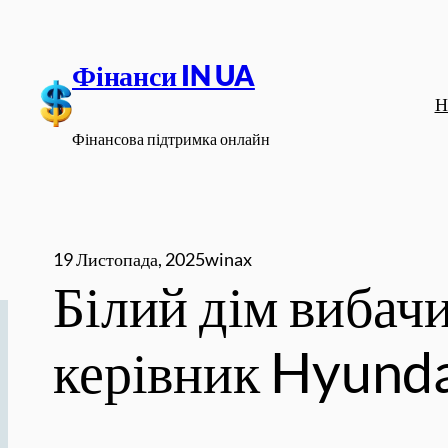
Перейти
до
Фінанси IN UA
вмісту
Н
Фінансова підтримка онлайн
19 Листопада, 2025
winax
Білий дім вибачи
керівник Hyund