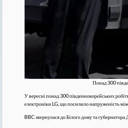
Понад 300 півде
У вересні понад 300 південнокорейських робітни
електроніки LG, що посилило напруженість мі
BBC звернулася до Білого дому та губернатора 