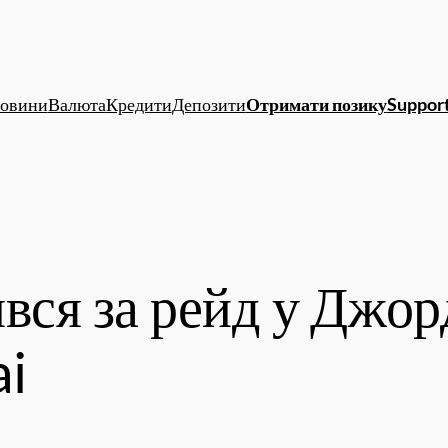
овини
Валюта
Кредити
Депозити
Отримати позику
Support
вся за рейд у Джор
ai