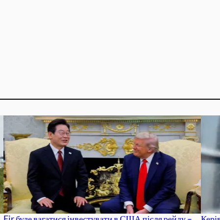
Fir буде вагатися інвестувати в США після рейду –
Кері