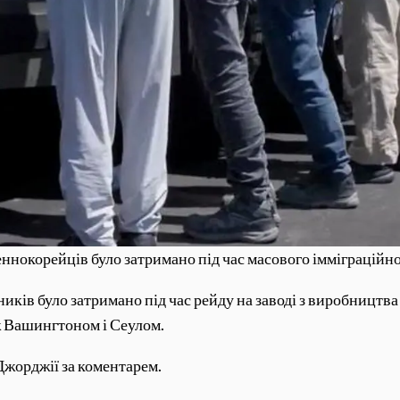
ннокорейців було затримано під час масового імміграційног
ків було затримано під час рейду на заводі з виробництва
ж Вашингтоном і Сеулом.
Джорджії за коментарем.