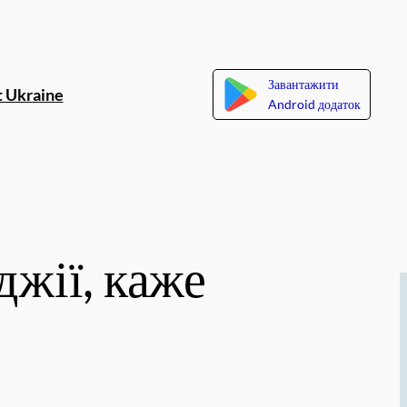
Завантажити
 Ukraine
Android додаток
джії, каже