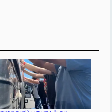
вники компаній закликають Трампа