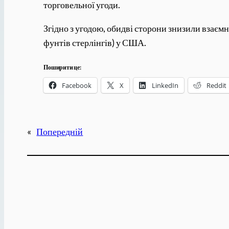
торговельної угоди.
Згідно з угодою, обидві сторони знизили взаємн
фунтів стерлінгів) у США.
Поширити це:
Facebook
X
LinkedIn
Reddit
«
Попередній