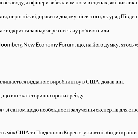
озі заводу, а офіцери зв’язали їм ноги в сценах, які виклик
я, перш ніж відправити додому після того, як уряд Півден
є відкриття заводу через нестачу робочої сили.
Bloomberg New Economy Forum, що, на його думку, хтось «
залишається відданою виробництву в США, додав він.
 що він «категорично проти» рейду.
 зі світом щодо необхідності залучення експертів для ство
ть між США та Південною Кореєю, у жовтні обидві країни