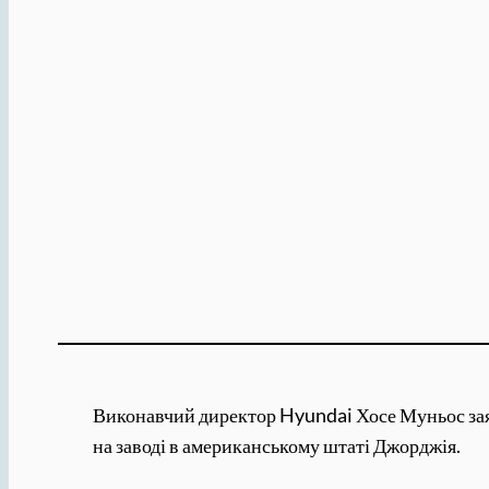
Виконавчий директор Hyundai Хосе Муньос заяв
на заводі в американському штаті Джорджія.