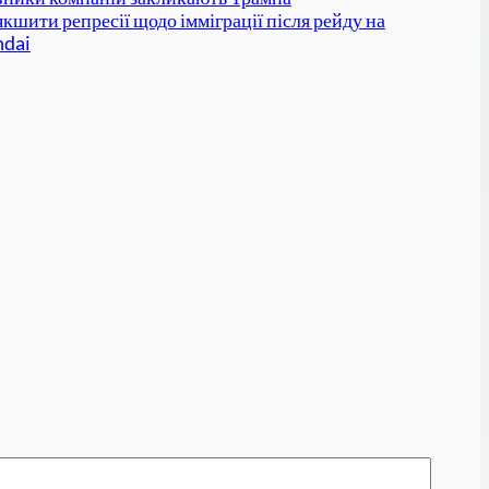
якшити репресії щодо імміграції після рейду на
dai