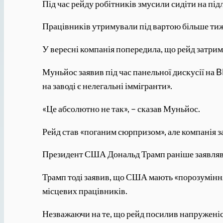
Під час рейду робітників змусили сидіти на підл
Працівників утримували під вартою більше тижн
У вересні компанія попередила, що рейд затрима
Муньйос заявив під час панельної дискусії на 
на заводі є нелегальні іммігранти».
«Це абсолютно не так», – сказав Муньйос.
Рейд став «поганим сюрпризом», але компанія 
Президент США Дональд Трамп раніше заявляв,
Трамп тоді заявив, що США мають «порозуміння»
місцевих працівників.
Незважаючи на те, що рейд посилив напруженіс