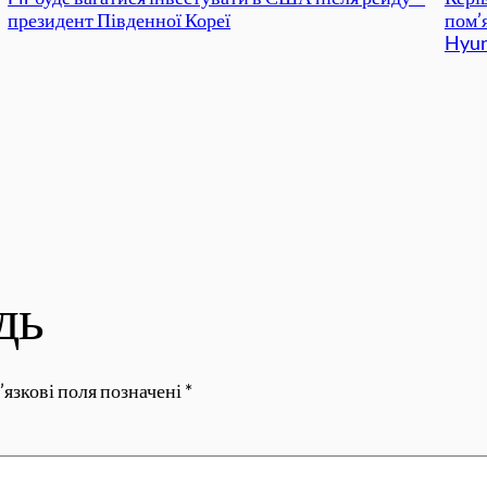
президент Південної Кореї
пом’
Hyun
дь
’язкові поля позначені
*