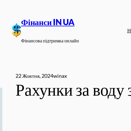
Перейти
до
Фінанси IN UA
вмісту
Н
Фінансова підтримка онлайн
22 Жовтня, 2024
winax
Рахунки за воду 