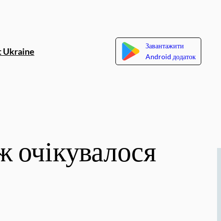
Завантажити
 Ukraine
Android додаток
іж очікувалося