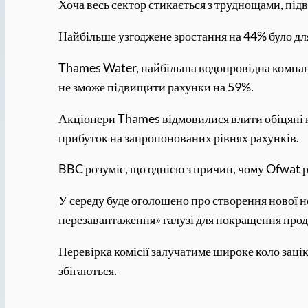
Хоча весь сектор стикається з труднощами, підв
Найбільше узгоджене зростання на 44% було для
Thames Water, найбільша водопровідна компанія
не зможе підвищити рахунки на 59%.
Акціонери Thames відмовилися влити обіцяні к
прибуток на запропонованих рівнях рахунків.
BBC розуміє, що однією з причин, чому Ofwat 
У середу буде оголошено про створення нової н
перезавантаження» галузі для покращення прод
Перевірка комісії залучатиме широке коло зацік
збігаються.