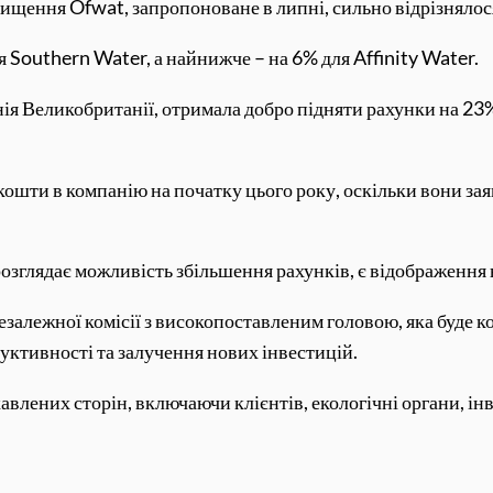
ищення Ofwat, запропоноване в липні, сильно відрізнялося 
 Southern Water, а найнижче – на 6% для Affinity Water.
 Великобританії, отримала добро підняти рахунки на 23%, 
ошти в компанію на початку цього року, оскільки вони за
розглядає можливість збільшення рахунків, є відображення
езалежної комісії з високопоставленим головою, яка буде 
уктивності та залучення нових інвестицій.
авлених сторін, включаючи клієнтів, екологічні органи, інв