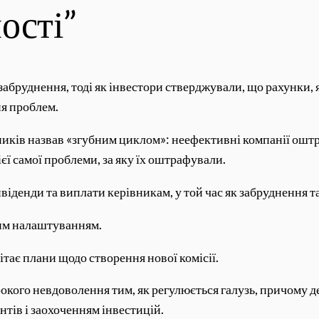
ості”
абруднення, тоді як інвестори стверджували, що рахунки, я
ня проблем.
вників назвав «згубним циклом»: неефективні компанії оштр
ї самої проблеми, за яку їх оштрафували.
віденди та виплати керівникам, у той час як забруднення т
ним налаштуванням.
тає плани щодо створення нової комісії.
окого невдоволення тим, як регулюється галузь, причому 
тів і заохоченням інвестицій.