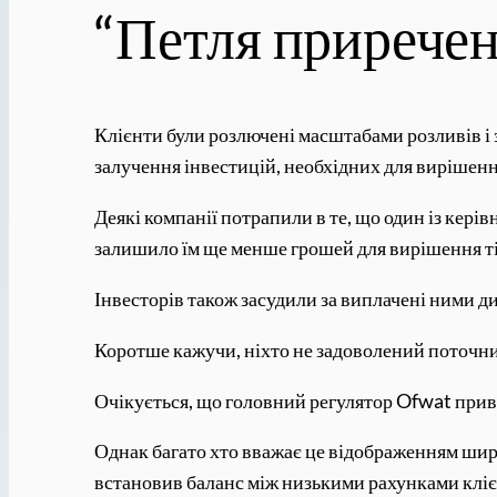
“Петля приречен
Клієнти були розлючені масштабами розливів і з
залучення інвестицій, необхідних для вирішен
Деякі компанії потрапили в те, що один із кері
залишило їм ще менше грошей для вирішення тіє
Інвесторів також засудили за виплачені ними ди
Коротше кажучи, ніхто не задоволений поточ
Очікується, що головний регулятор Ofwat приві
Однак багато хто вважає це відображенням шир
встановив баланс між низькими рахунками клієн