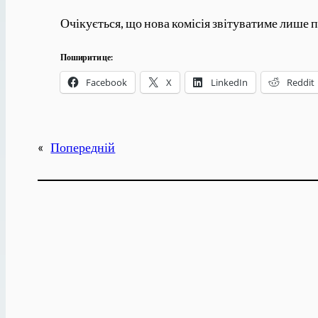
Очікується, що нова комісія звітуватиме лише п
Поширити це:
Facebook
X
LinkedIn
Reddit
«
Попередній