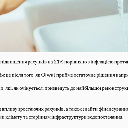
підвищення рахунків на 21% порівняно з інфляцією протяго
ніж це після того, як Ofwat прийме остаточне рішення напр
, які, як очікується, призведуть до найбільшої реконструкц
ід впливу зростаючих рахунків, а також знайти фінансуванн
ни клімату та старінням інфраструктури водопостачання.