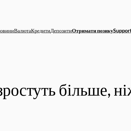
овини
Валюта
Кредити
Депозити
Отримати позику
Support
зростуть більше, н