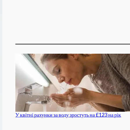
У квітні рахунки за воду зростуть на £123 на рік