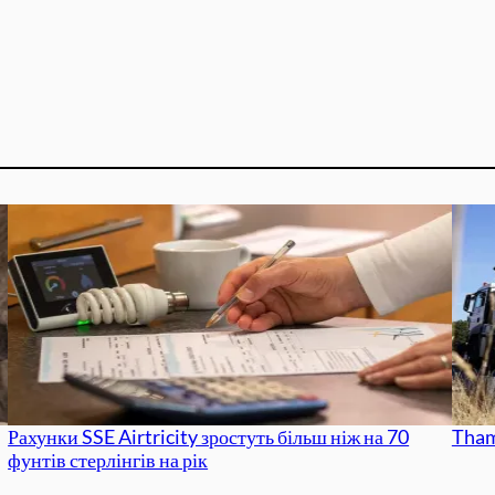
Рахунки SSE Airtricity зростуть більш ніж на 70
Tham
фунтів стерлінгів на рік