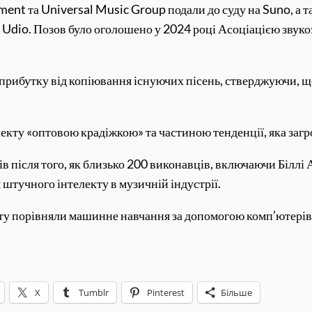
ent та Universal Music Group подали до суду на Suno, а т
 Udio. Позов було оголошено у 2024 році Асоціацією звуко
прибутку від копіювання існуючих пісень, стверджуючи, 
екту «оптовою крадіжкою» та частиною тенденції, яка загр
ів після того, як близько 200 виконавців, включаючи Біллі 
тучного інтелекту в музичній індустрії.
 порівняли машинне навчання за допомогою комп’ютерів і
X
Tumblr
Pinterest
Більше