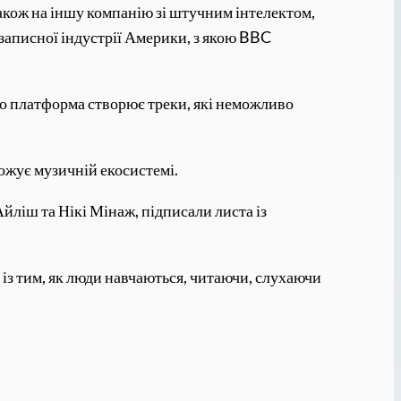
акож на іншу компанію зі штучним інтелектом,
записної індустрії Америки, з якою BBC
що платформа створює треки, які неможливо
ожує музичній екосистемі.
Айліш та Нікі Мінаж, підписали листа із
з тим, як люди навчаються, читаючи, слухаючи