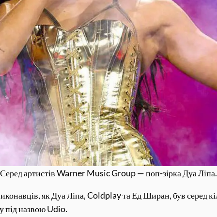
Серед артистів Warner Music Group — поп-зірка Дуа Ліпа.
конавців, як Дуа Ліпа, Coldplay та Ед Ширан, був серед кі
у під назвою Udio.