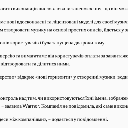
багато виконавців висловлювали занепокоєння, що він може
е нові вдосконалені та ліцензовані моделі для своєї музи
м створювати музику на основі простих описів, йдеться у з
нів користувачів і була запущена два роки тому.
ерсію та вимагатиме від користувачів оплати за завантаже
 відтворювати та ділитися ними.
ерство» відкриє «нові горизонти» у створенні музики, во
нтроль над тим, чи використовуються їхні імена, зображенн
, – заявила Warner. Компанія не повідомила, які саме викон
цеси між компаніями», – додається у повідомленні.