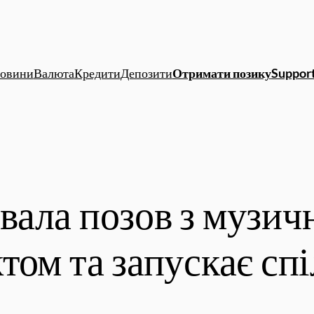
овини
Валюта
Кредити
Депозити
Отримати позику
Support
ала позов з музич
том та запускає сп