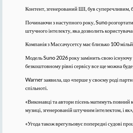
Контент, згенерований ШІ, був суперечливим, 
Починаючи з наступного року, Suno розгортатим
штучного інтелекту, яка дозволить користувача
Компанія з Массачусетсу має близько 100 мільйо
Модель Suno 2026 року замінить свою існуючу в
безкоштовному рівні сервісу все ще можна буде
Warner заявила, що «перше у своєму роді партн
спільноті.
«Виконавці та автори пісень матимуть повний ко
музиці, згенерованій штучним інтелектом, і як»
«Угода також врегульовує попередні судові про