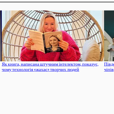
Як книга, написана штучним інтелектом, показує,
Півд
чому технологія «жахає» творчих людей
чіпів