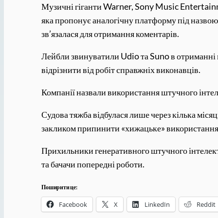
Музичні гіганти Warner, Sony Music Entertainm
яка пропонує аналогічну платформу під назвою
зв’язалася для отримання коментарів.
Лейбли звинуватили Udio та Suno в отриманні 
відрізнити від робіт справжніх виконавців.
Компанії назвали використання штучного інтел
Судова тяжба відбулася лише через кілька місяц
закликом припинити «хижацьке» використання ш
Прихильники генеративного штучного інтелекту
та бачачи попередні роботи.
Поширити це:
Facebook
X
LinkedIn
Reddit