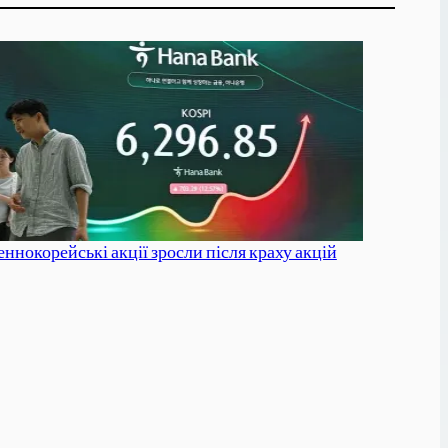
еннокорейські акції зросли після краху акцій