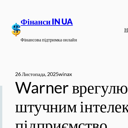
Перейти
до
Фінанси IN UA
вмісту
Н
Фінансова підтримка онлайн
26 Листопада, 2025
winax
Warner врегулюв
штучним інтелек
підприємство