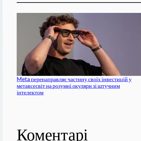
Meta перенаправляє частину своїх інвестицій у
метавсесвіт на розумні окуляри зі штучним
інтелектом
Коментарі