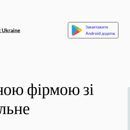
Завантажити
 Ukraine
Android додаток
ною фірмою зі
ільне