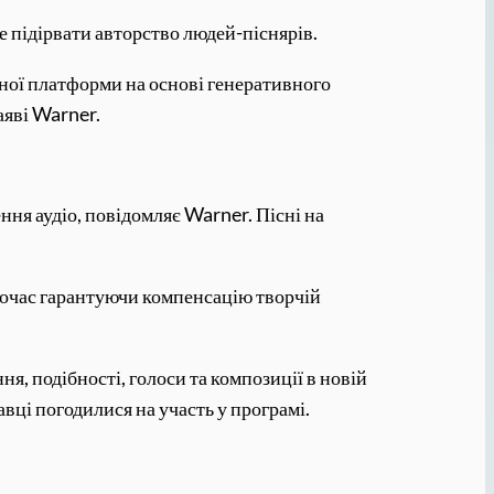
 підірвати авторство людей-піснярів.
чної платформи на основі генеративного
аяві Warner.
ння аудіо, повідомляє Warner. Пісні на
дночас гарантуючи компенсацію творчій
я, подібності, голоси та композиції в новій
авці погодилися на участь у програмі.