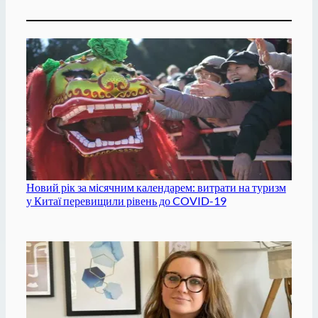
Новий рік за місячним календарем: витрати на туризм
у Китаї перевищили рівень до COVID-19