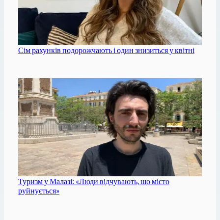
Сім рахунків подорожчають і один знизиться у квітні
Туризм у Малазі: «Люди відчувають, що місто
руйнується»