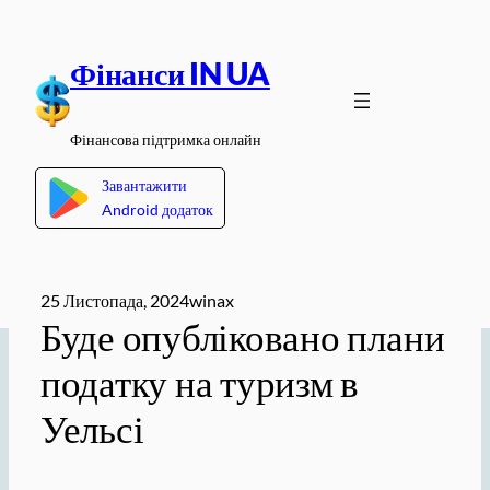
Перейти
до
Фінанси IN UA
вмісту
Фінансова підтримка онлайн
Завантажити
Android додаток
25 Листопада, 2024
winax
Буде опубліковано плани
податку на туризм в
Уельсі