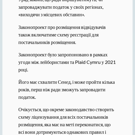
запроваджувати податок у своїх регіонах,
«виходячи з місцевих обставин».
Законопроект про розміщення відвідувачів
також включатиме схему реєстрації для
постачальників розміщення.
Законопроект було запропоновано в рамках
угоди між лейбористами та Plaid Cymru у 2021
році.
Його має схвалити Сенед, і може пройти кілька
років, перш ніж ради зможуть запровадити
податок.
Очікується, що окреме законодавство створить
схему ліцензування для всіх постачальників
розміщення, яка має на меті переконатися, що
всі вони дотримуються однакових правил і