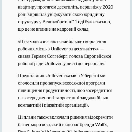
квартиру протягом десятиліть, перш ніж у 2020
році вирішила уніфікувати свою юридичну
структуру у Великобританії. Тоді було сказано,
що це не вплине на кадровий склад.
«Ці заходи означають найбільше скорочення
робочих місць в Unilever за десятиліття», —
сказав Герман Соггеберг, голова Європейської
робочої ради Unilever, у листі до персоналу.
Представник Unilever сказав: «У березні ми
оголосили про запуск всеосяжної програми
підвищення продуктивності, щоб зосередитися
на зосередженості та зростанні завдяки більш
компактній і підзвітній організації».
Ці плани також включали рішення відокремити
бізнес морозива, який включає бренди Wall’s,
Ben & Jerry’s і Magnum. У Unilever заявили, що