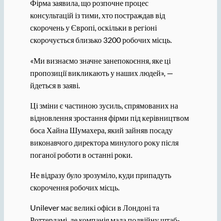
Фірма заявила, що розпочне процес
консультацій із тими, хто постраждав від
скорочень у Європі, оскільки в регіоні
скорочується близько 3200 робочих місць.
«Ми визнаємо значне занепокоєння, яке ці
пропозиції викликають у наших людей», —
йдеться в заяві.
Ці зміни є частиною зусиль, спрямованих на
відновлення зростання фірми під керівництвом
боса Хайна Шумахера, який зайняв посаду
виконавчого директора минулого року після
поганої роботи в останні роки.
Не відразу було зрозуміло, куди припадуть
скорочення робочих місць.
Unilever має великі офіси в Лондоні та
Роттердамі, де компанія мала подвійну штаб-