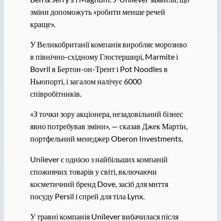
зміни допоможуть «робити менше речей
краще».
У Великобританії компанія виробляє морозиво
в північно-східному Глостерширі, Marmite і
Bovril в Бертон-он-Трент і Pot Noodles в
Ньюпорті, і загалом налічує 6000
співробітників.
«З точки зору акціонера, незадовільний бізнес
явно потребував зміни», — сказав Джек Мартін,
портфельний менеджер Oberon Investments.
Unilever є однією з найбільших компаній
споживчих товарів у світі, включаючи
косметичний бренд Dove, засіб для миття
посуду Persil і спрей для тіла Lynx.
У травні компанія Unilever вибачилася після