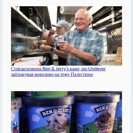
Співзасновник Ben & Jerry’s каже, що Unilever
заблокував морозиво на тему Палестини