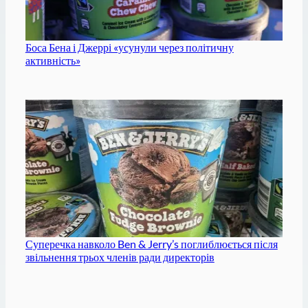
Боса Бена і Джеррі «усунули через політичну
активність»
Суперечка навколо Ben & Jerry’s поглиблюється після
звільнення трьох членів ради директорів