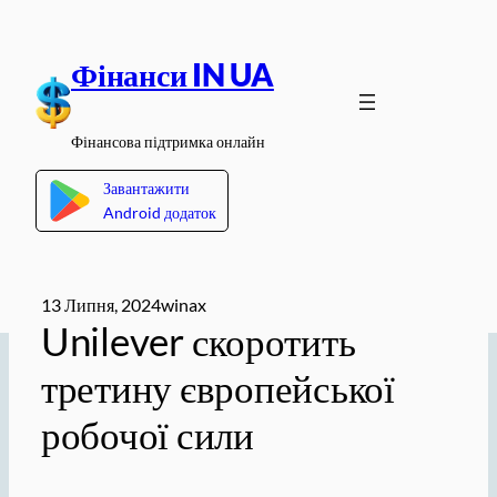
Перейти
до
Фінанси IN UA
вмісту
Фінансова підтримка онлайн
Завантажити
Android додаток
13 Липня, 2024
winax
Unilever скоротить
третину європейської
робочої сили