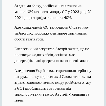
За даними блоку, російський газ становив
менше 10% газового імпорту ЄС у 2023 році. У
2021 році ця цифра становила 40%.
Але кілька членів ЄС, включаючи Словаччину
та Австрію, продовжують імпортувати значні
обсяги газу з Росії.
Енергетичний регулятор Австрії заявив, що не
прогнозує жодних збоїв, оскільки має
диверсифіковані джерела та накопичені запаси.
Але рішення України вже спричинило серйозну
напруженість у відносинах зі Словаччиною, яка
зараз є головною точкою входу російського газу
в ЄС і заробляє плату за транзит від
транспортування газу до Австрії, Угорщини та
Італії.