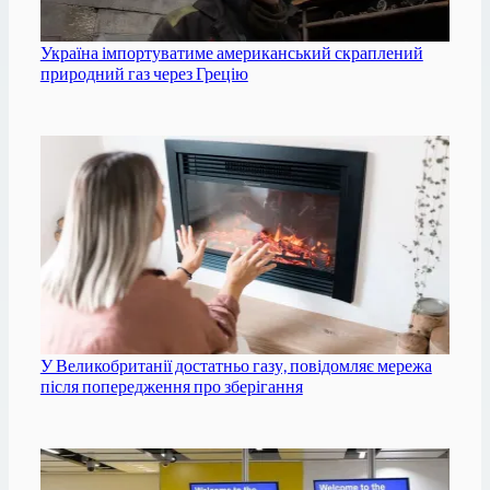
Україна імпортуватиме американський скраплений
природний газ через Грецію
У Великобританії достатньо газу, повідомляє мережа
після попередження про зберігання