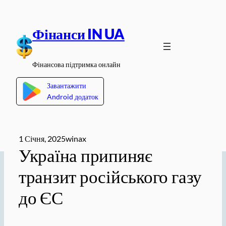
Перейти
до
Фінанси IN UA
вмісту
Фінансова підтримка онлайн
Завантажити
Android додаток
1 Січня, 2025
winax
Україна припиняє
транзит російського газу
до ЄС