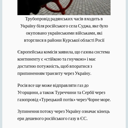
Трубопровід радянських часів входить в
Україну біля російського села Суджа, яке було
окуповано українськими військами, які
вторглися в райони Курської області Росії
Європейська комісія заявила, що газова система
континенту є «стійкою та гнучкою» і має
достатню потужність, щоб впоратися з
припиненням транзиту через Україну.
Росія все ще може відправляти газ до
Угорщини, а також Туреччини та Сербії через
газопровід «Турецький потік» через Чорне море.
Зупинення потоку через Україну означає кінець
ери дешевого російського газу в ЄС.