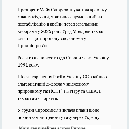
Президент Майя Санду звинуватила кремль у
«шантажі», який, можливо, спрямований на
дестабілізацію її країни перед загальними
виборами у 2025 році. Уряд Молдови також
заявив, що запропонував допомогу
Придністров’ю.
Росія транспортує газ до Європи через Україну з
1991 року.
Після вторгнення Росії в Україну ЄС знайшов
альтернативні джерела у зрідженому
природному газі (СПГ) з Катару та США, а
також газі з Норвегії.
У грудні Єврокомісія виклала плани щодо
повної заміни транзиту газу через Україну.