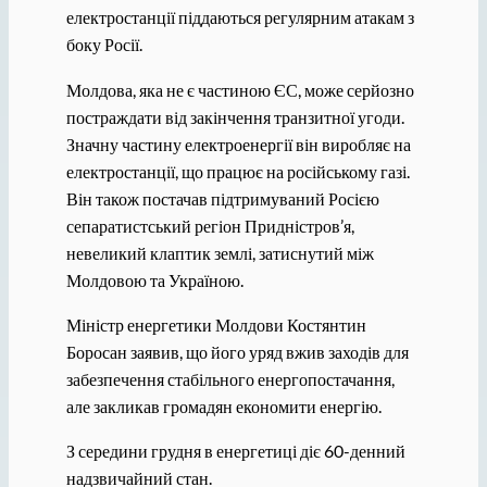
електростанції піддаються регулярним атакам з
боку Росії.
Молдова, яка не є частиною ЄС, може серйозно
постраждати від закінчення транзитної угоди.
Значну частину електроенергії він виробляє на
електростанції, що працює на російському газі.
Він також постачав підтримуваний Росією
сепаратистський регіон Придністров’я,
невеликий клаптик землі, затиснутий між
Молдовою та Україною.
Міністр енергетики Молдови Костянтин
Боросан заявив, що його уряд вжив заходів для
забезпечення стабільного енергопостачання,
але закликав громадян економити енергію.
З середини грудня в енергетиці діє 60-денний
надзвичайний стан.