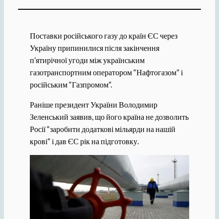
Поставки російського газу до країн ЄС через
Україну припинилися після закінчення
п’ятирічної угоди між українським
газотранспортним оператором “Нафтогазом” і
російським “Газпромом”.
Раніше президент України Володимир
Зеленський заявив, що його країна не дозволить
Росії “заробити додаткові мільярди на нашій
крові” і дав ЄС рік на підготовку.