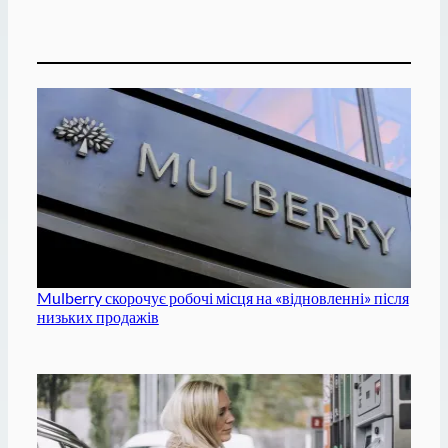
Mulberry скорочує робочі місця на «відновленні» після
низьких продажів