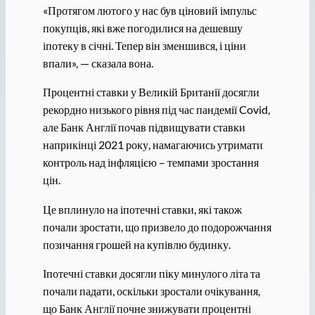
«Протягом лютого у нас був ціновий імпульс
покупців, які вже погодилися на дешевшу
іпотеку в січні. Тепер він зменшився, і ціни
впали», — сказала вона.
Процентні ставки у Великій Британії досягли
рекордно низького рівня під час пандемії Covid,
але Банк Англії почав підвищувати ставки
наприкінці 2021 року, намагаючись утримати
контроль над інфляцією – темпами зростання
цін.
Це вплинуло на іпотечні ставки, які також
почали зростати, що призвело до подорожчання
позичання грошей на купівлю будинку.
Іпотечні ставки досягли піку минулого літа та
почали падати, оскільки зростали очікування,
що Банк Англії почне знижувати процентні