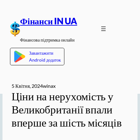
Перейти
до
Фінанси IN UA
вмісту
Фінансова підтримка онлайн
Завантажити
Android додаток
5 Квітня, 2024
winax
Ціни на нерухомість у
Великобританії впали
вперше за шість місяців