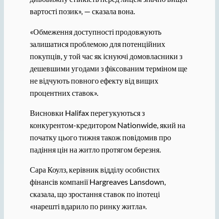
вартості позик», — сказала вона.
«Обмеження доступності продовжують
залишатися проблемою для потенційних
покупців, у той час як існуючі домовласники з
дешевшими угодами з фіксованим терміном ще
не відчують повного ефекту від вищих
процентних ставок».
Висновки Halifax перегукуються з
конкурентом-кредитором Nationwide, який на
початку цього тижня також повідомив про
падіння цін на житло протягом березня.
Сара Коулз, керівник відділу особистих
фінансів компанії Hargreaves Lansdown,
сказала, що зростання ставок по іпотеці
«нарешті вдарило по ринку житла».