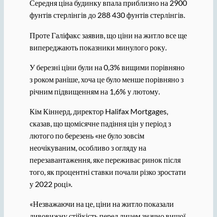
Середня ціна будинку впала приблизно на 2900
фунтів стерлінгів до 288 430 фунтів стерлінгів.
Проте Галіфакс заявив, що ціни на житло все ще
випереджають показники минулого року.
У березні ціни були на 0,3% вищими порівняно
з роком раніше, хоча це було менше порівняно з
річним підвищенням на 1,6% у лютому.
Кім Кіннерд, директор Halifax Mortgages,
сказав, що щомісячне падіння цін у період з
лютого по березень «не було зовсім
неочікуваним, особливо з огляду на
перезавантаження, яке переживає ринок після
того, як процентні ставки почали різко зростати
у 2022 році».
«Незважаючи на це, ціни на житло показали
дивовижну стійкість перед лицем значно вищої