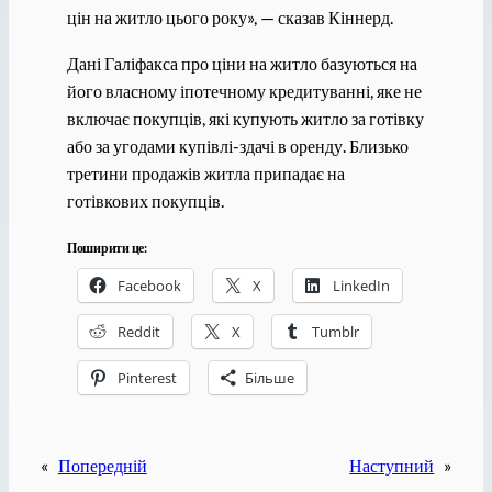
цін на житло цього року», — сказав Кіннерд.
Дані Галіфакса про ціни на житло базуються на
його власному іпотечному кредитуванні, яке не
включає покупців, які купують житло за готівку
або за угодами купівлі-здачі в оренду. Близько
третини продажів житла припадає на
готівкових покупців.
Поширити це:
Facebook
X
LinkedIn
Reddit
X
Tumblr
Pinterest
Більше
«
Попередній
Наступний
»