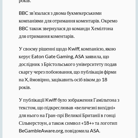
років.
BBC зв’язалася з двома букмекерськими
компаніями для отримання коментарів. Окремо
BBC також звернулася до команди Хемілтона
для отримання коментарів.
У своєму рішенні щодо Kwiff, компанією, якою
керує Eaton Gate Gaming, ASA заявила, що
дослідник з Брістольського університету подав
скаргу через побоювання, що публікація фірми
на X, ймовірно, зацікавить осіб віком до 18
років.
У публікації Kwiff було зображення Гамільтона з
текстом, що підкреслював «величезні вихідні»
для нього на Гран-прі Великої Британії в гонці
Сільверстоун, а також символ «18+» та логотип
BeGambleAware.org, повідомила ASA.