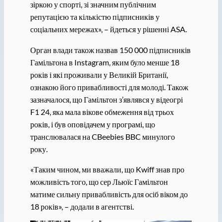
зіркою у спорті, зі значним публічним
репутацією та кількістю підписників у
соціальних мережах», – йдеться у рішенні ASA.
Орган влади також назвав 150 000 підписників
Гамільтона в Instagram, яким було менше 18
років і які проживали у Великій Британії,
ознакою його привабливості для молоді. Також
зазначалося, що Гамільтон з’являвся у відеогрі
F1 24, яка мала вікове обмеження від трьох
років, і був оповідачем у програмі, що
транслювалася на CBeebies BBC минулого
року.
«Таким чином, ми вважали, що Kwiff знав про
можливість того, що сер Льюїс Гамільтон
матиме сильну привабливість для осіб віком до
18 років», – додали в агентстві.