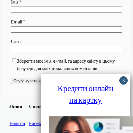
Ім’я
*
Email
*
Сайт
Зберегти моє ім’я, e-mail, та адресу сайту в цьому
браузері для моїх подальших коментарів.
Кредити онлайн
на картку
Завантажити
Лінки
Спілки
Android додаток
Валюта
Facebook