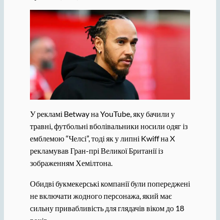
У рекламі Betway на YouTube, яку бачили у
травні, футбольні вболівальники носили одяг із
емблемою “Челсі”, тоді як у липні Kwiff на X
рекламував Гран-прі Великої Британії із
зображенням Хемілтона.
Обидві букмекерські компанії були попереджені
не включати жодного персонажа, який має
сильну привабливість для глядачів віком до 18