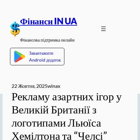
Перейти
до
Фінанси IN UA
вмісту
Фінансова підтримка онлайн
Завантажити
Android додаток
22 Жовтня, 2025
winax
Рекламу азартних ігор у
Великій Британії з
логотипами Льюїса
Хемілтона та “Челсі”