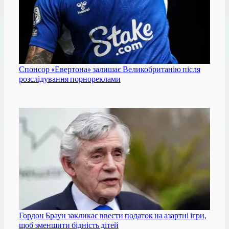
Спонсор «Евертона» залишає Великобританію після
розслідування порнореклами
Гордон Браун закликає ввести податок на азартні ігри,
щоб зменшити бідність дітей