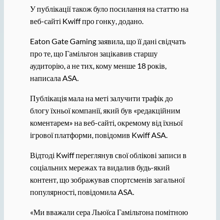
У публікації також було посилання на статтю на
веб-сайті Kwiff про гонку, додано.
Eaton Gate Gaming заявила, що її дані свідчать
про те, що Гамільтон зацікавив старшу
аудиторію, а не тих, кому менше 18 років,
написала ASA.
Публікація мала на меті залучити трафік до
блогу їхньої компанії, який був «редакційним
коментарем» на веб-сайті, окремому від їхньої
ігрової платформи, повідомив Kwiff ASA.
Відтоді Kwiff переглянув свої облікові записи в
соціальних мережах та видалив будь-який
контент, що зображував спортсменів загальної
популярності, повідомила ASA.
«Ми вважали сера Льюїса Гамільтона помітною