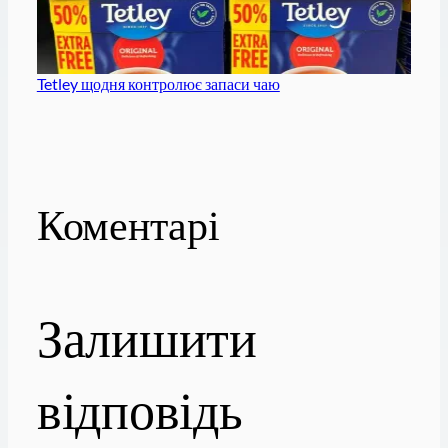
Tetley щодня контролює запаси чаю
Коментарі
Залишити
відповідь