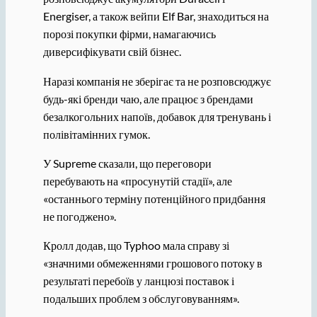
Energiser, а також вейпи Elf ​​Bar, знаходиться на
порозі покупки фірми, намагаючись
диверсифікувати свій бізнес.
Наразі компанія не зберігає та не розповсюджує
будь-які бренди чаю, але працює з брендами
безалкогольних напоїв, добавок для тренувань і
полівітамінних гумок.
У Supreme сказали, що переговори
перебувають на «просунутій стадії», але
«останнього терміну потенційного придбання
не погоджено».
Кролл додав, що Typhoo мала справу зі
«значними обмеженнями грошового потоку в
результаті перебоїв у ланцюзі поставок і
подальших проблем з обслуговуванням».