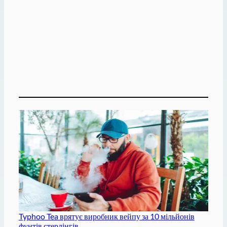
Typhoo Tea врятує виробник вейпу за 10 мільйонів
фунтів стерлінгів