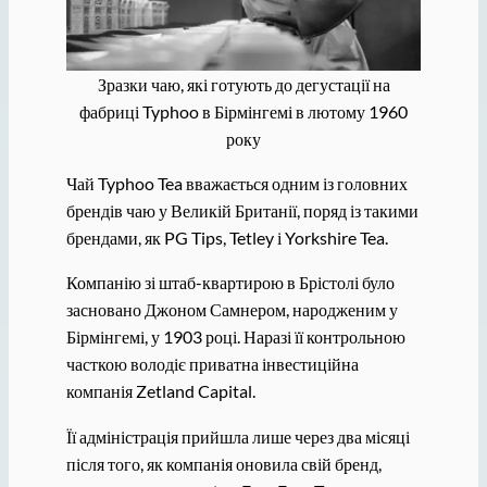
Зразки чаю, які готують до дегустації на
фабриці Typhoo в Бірмінгемі в лютому 1960
року
Чай Typhoo Tea вважається одним із головних
брендів чаю у Великій Британії, поряд із такими
брендами, як PG Tips, Tetley і Yorkshire Tea.
Компанію зі штаб-квартирою в Брістолі було
засновано Джоном Самнером, народженим у
Бірмінгемі, у 1903 році. Наразі її контрольною
часткою володіє приватна інвестиційна
компанія Zetland Capital.
Її адміністрація прийшла лише через два місяці
після того, як компанія оновила свій бренд,