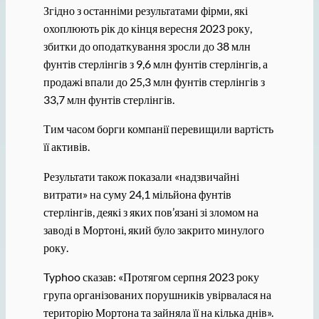
Згідно з останніми результатами фірми, які
охоплюють рік до кінця вересня 2023 року,
збитки до оподаткування зросли до 38 млн
фунтів стерлінгів з 9,6 млн фунтів стерлінгів, а
продажі впали до 25,3 млн фунтів стерлінгів з
33,7 млн ​​фунтів стерлінгів.
Тим часом борги компанії перевищили вартість
її активів.
Результати також показали «надзвичайні
витрати» на суму 24,1 мільйона фунтів
стерлінгів, деякі з яких пов’язані зі зломом на
заводі в Мортоні, який було закрито минулого
року.
Typhoo сказав: «Протягом серпня 2023 року
група організованих порушників увірвалася на
територію Мортона та зайняла її на кілька днів».