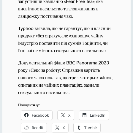
запустивши кампанію «Fear Free Tea», яка
висвітлює насильство та зловживання в
ланцюжку постачання чаю.
Typhoo заявила, що не гарантує, що її власний
продукт «без страху», але «запрошує чайну
індустрію поставити під сумнів і оцінити, чи
їхні чаї не містять сексуального насильства».
Документальний фільм BBC Panorama 2023
року «Секс за роботу: Справжня вартість
нашого чаю» показав, що три з чотирьох жінок,
опитаних на чайних плантаціях, зазнали
сексуального насильства.
Поширити це:
Facebook
X
LinkedIn
Reddit
X
Tumblr