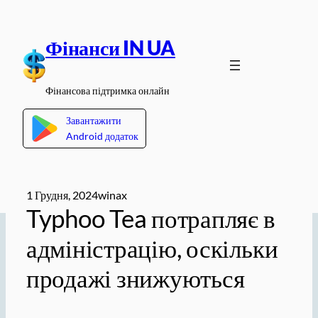
Перейти
до
Фінанси IN UA
вмісту
Фінансова підтримка онлайн
Завантажити
Android додаток
1 Грудня, 2024
winax
Typhoo Tea потрапляє в
адміністрацію, оскільки
продажі знижуються