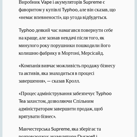
Виробник Vape і акумуляторів Supreme є
фаворитом у купівлі Typhoo, але він сказав, що
«немає впевненості», що угода відбудеться.
Typhoo деякий час намагався повернути себе
на краще, але зазнав невдачі після того, як
минулого року порушники пошкодили його
колишню фабрику в Мортоні, Мерсісайд.
«Компанія вивчає можливість продажу бізнесу
та активів, яка знаходиться в процесі
завершення», — сказав Кролл.
«Процес адміністрування забезпечує Typhoo
Tea захистом, дозволяючи Спільним
адміністраторам завершити продаж, щоб
врятувати бізнес».
Манчестерська Supreme, яка зберігає та
розповсюджує акумулятори Duracell і