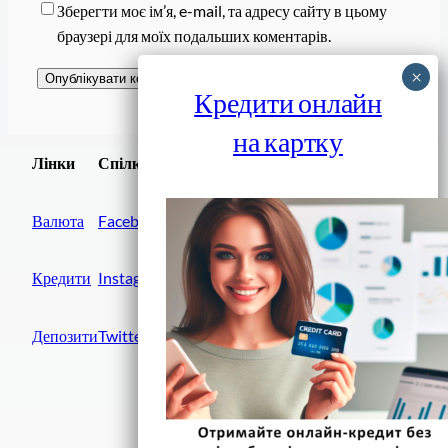
Зберегти моє ім’я, e-mail, та адресу сайту в цьому
браузері для моїх подальших коментарів.
Кредити онлайн
на картку
Завантажити
Лінки
Спілки
Android додаток
Валюта
Facebook
Кредити
Instagram
Депозити
Twitter
Фінанси IN UA
вулиця Хрещатик, 14